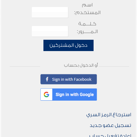
اسم
المستخدم:
كـلـــمـة
الـمـــــرور:
دخول المشتركين
أو الدخول بحساب
استرجاع الرمز السري
تسجيل عضو جديد
إعادة تفعيل حساب