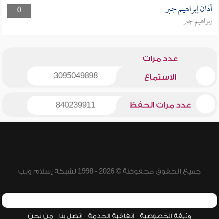
أذان إبراهيم جبر
0
إبراهيم جبر
عدد مرات
3095049898
الاستماع
عدد مرات الحفظ
840239911
جميع الحقوق محفوظة © 2026 - 1998 لشبكة إسلام ويب
وثيقة الخصوصية
اتفاقية الخدمة
اتصل بنا
من نحن