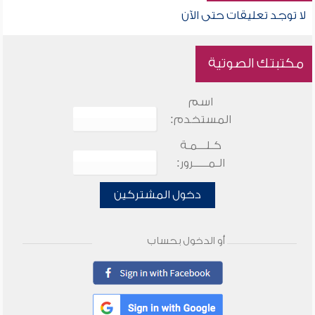
لا توجد تعليقات حتى الآن
مكتبتك الصوتية
اسم
المستخدم:
كـلـــمـة
الـمـــــرور:
دخول المشتركين
أو الدخول بحساب