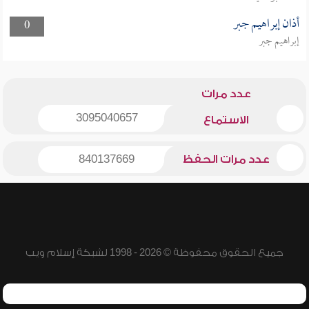
أذان إبراهيم جبر
0
إبراهيم جبر
عدد مرات
3095040657
الاستماع
عدد مرات الحفظ
840137669
جميع الحقوق محفوظة © 2026 - 1998 لشبكة إسلام ويب