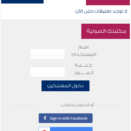
لا توجد تعليقات حتى الآن
مكتبتك الصوتية
اسم
المستخدم:
كـلـــمـة
الـمـــــرور:
دخول المشتركين
أو الدخول بحساب