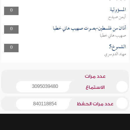
المسؤولية
0
أيمن صيدح
أذان من فلسطين-بصوت صهيب هاني خطبا
0
صهيب هاني خطبا
الشموخ5
0
مهند الدوسري
عدد مرات
3095039480
الاستماع
عدد مرات الحفظ
840118854