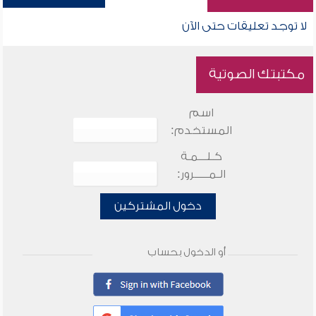
لا توجد تعليقات حتى الآن
مكتبتك الصوتية
اسم
المستخدم:
كـلـــمـة
الـمـــــرور:
دخول المشتركين
أو الدخول بحساب