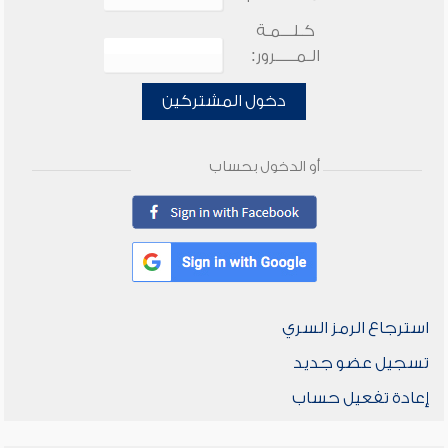
كـلـــمـة
الـمـــــرور:
دخول المشتركين
أو الدخول بحساب
استرجاع الرمز السري
تسجيل عضو جديد
إعادة تفعيل حساب