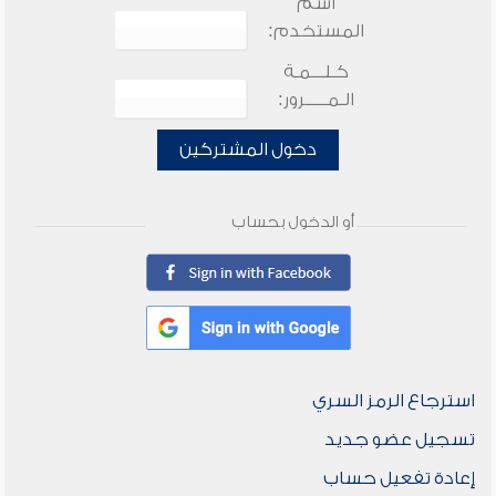
اسم
المستخدم:
كـلـــمـة
الـمـــــرور:
دخول المشتركين
أو الدخول بحساب
استرجاع الرمز السري
تسجيل عضو جديد
إعادة تفعيل حساب