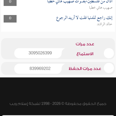
أذان من فلسطين-بصوت صهيب هاني خطبا
0
صهيب هاني خطبا
إنك راجع للدنيا قلت لا أريد الرجوع
0
خالد الراشد
عدد مرات
3095026399
الاستماع
عدد مرات الحفظ
839969202
جميع الحقوق محفوظة © 2026 - 1998 لشبكة إسلام ويب