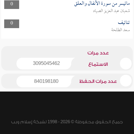
ماتيسر من سورة الأنفال والعلق
0
شعبان عبد العزيز الصياد
تناتيف
0
سعد الطلحة
عدد مرات
3095045462
الاستماع
عدد مرات الحفظ
840198180
جميع الحقوق محفوظة © 2026 - 1998 لشبكة إسلام ويب