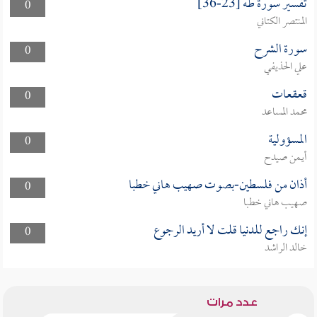
تفسير سورة طه [23-36]
0
المنتصر الكتاني
سورة الشرح
0
علي الحذيفي
قعقعات
0
محمد المساعد
المسؤولية
0
أيمن صيدح
أذان من فلسطين-بصوت صهيب هاني خطبا
0
صهيب هاني خطبا
إنك راجع للدنيا قلت لا أريد الرجوع
0
خالد الراشد
عدد مرات