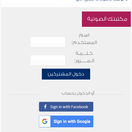
مكتبتك الصوتية
اسم
المستخدم:
كـلـــمـة
الـمـــــرور:
دخول المشتركين
أو الدخول بحساب