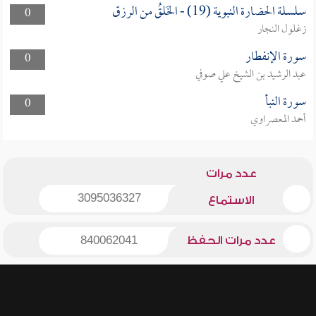
سلسلة الحضارة النبوية (19) - الخَلقُ من الرزق
0
زغلول النجار
سورة الإنفطار
0
عبد الرشيد بن الشيخ علي صوفي
سورة النبأ
0
أحمد المعصراوي
عدد مرات
3095036327
الاستماع
عدد مرات الحفظ
840062041