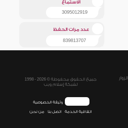
الاستماع
3095012919
عدد مرات الحفظ
839813707
زوار
جميع الحقوق محفوظة © 2026 - 1998
لشبكة إسلام ويب
وثيقة الخصوصية
اتفاقية الخدمة
اتصل بنا
من نحن