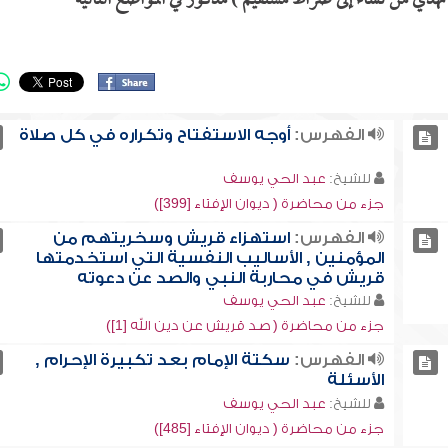
 تهدي من تشاء إلى صراط مستقيم ) مذكور في المواضع التالية
الفهرس:
أوجه الاستفتاح وتكراره في كل صلاة
للشيخ:
عبد الحي يوسف
جزء من محاضرة ( ديوان الإفتاء [399])
الفهرس:
استهزاء قريش وسخريتهم من
المؤمنين , الأساليب النفسية التي استخدمتها
قريش في محاربة النبي والصد عن دعوته
للشيخ:
عبد الحي يوسف
جزء من محاضرة ( صد قريش عن دين الله [1])
الفهرس:
سكتة الإمام بعد تكبيرة الإحرام ,
الأسئلة
للشيخ:
عبد الحي يوسف
جزء من محاضرة ( ديوان الإفتاء [485])