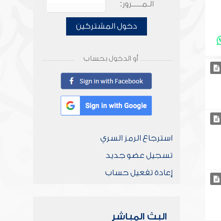
الـمـــــرور:
دخول المشتركين
أو الدخول بحساب
استرجاع الرمز السري
تسجيل عضو جديد
إعادة تفعيل حساب
البث المباشر