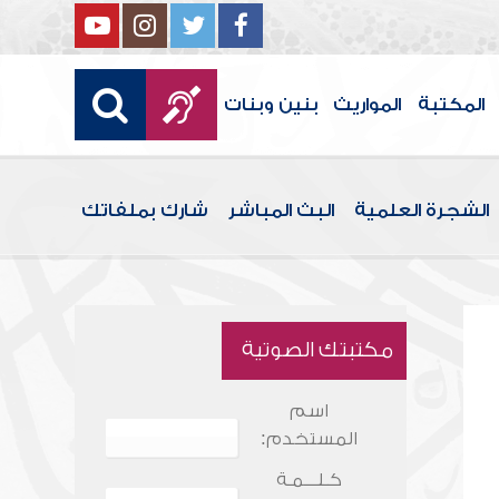
المكتبة
المواريث
بنين وبنات
الشجرة العلمية
البث المباشر
شارك بملفاتك
مكتبتك الصوتية
اسم
المستخدم:
كـلـــمـة