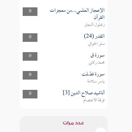
الإعجاز العلمي...من معجزات
0
القرآن
زغلول النجار
القدر (24)
0
سفر الحوالي
سورة ق
0
محمد ركابي
سورة فصّلت
0
ياسر سلامة
أناشيد صلاح الدين [3]
0
فرقة الاعتصام
عدد مرات