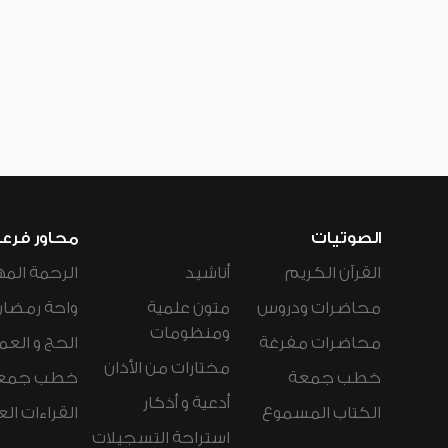
الصوتيات
محاور فرع
القرآن الكريم
أناشيد
الرحمة المه
محاضرات ودروس
متون علمية
واحة رمضان
ومنظومات
محاضرات مفرغة
الحج و العم
مختارات من الأذان
خطب جمعة
خطب جمع
أدعية و أذكار
الكتاب المسموع
القراءات ال
استراحة التسجيلات