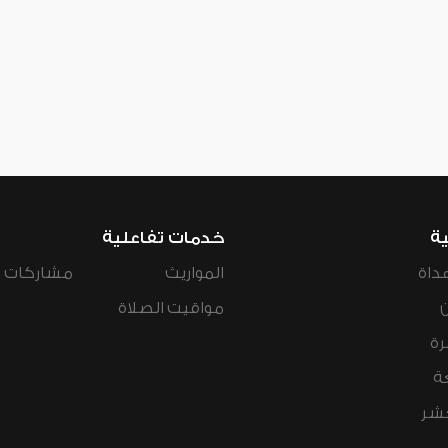
ية
خدمات تفاعلية
داة
المواريث
مشاركات ال
مواقيت الصلاة
رة
ة
عشر