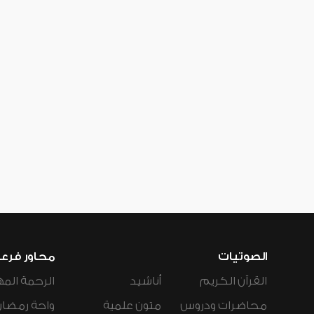
الصوتيات
محاور فرع
القرآن الكريم
أناشيد
الرحمة المه
محاضرات ودروس
متون علمية
واحة رمضان