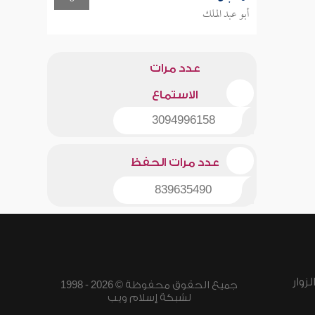
أبو عبد الملك
عدد مرات
الاستماع
3094996158
عدد مرات الحفظ
839635490
زوار
جميع الحقوق محفوظة © 2026 - 1998
لشبكة إسلام ويب