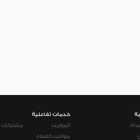
ية
خدمات تفاعلية
داة
المواريث
مشاركات ال
مواقيت الصلاة