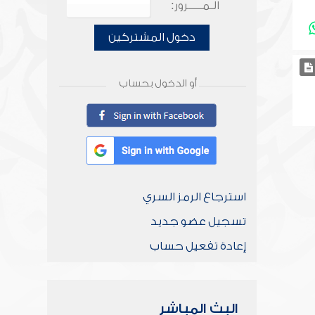
الـمـــــرور:
دخول المشتركين
أو الدخول بحساب
استرجاع الرمز السري
تسجيل عضو جديد
إعادة تفعيل حساب
البث المباشر