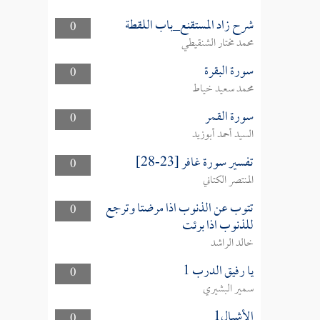
شرح زاد المستقنع_باب اللقطة
0
محمد مختار الشنقيطي
سورة البقرة
0
محمد سعيد خياط
سورة القمر
0
السيد أحمد أبوزيد
تفسير سورة غافر [23-28]
0
المنتصر الكتاني
تتوب عن الذنوب اذا مرضتا وترجع
0
للذنوب اذا برئت
خالد الراشد
يا رفيق الدرب 1
0
سمير البشيري
الأشبال1
0