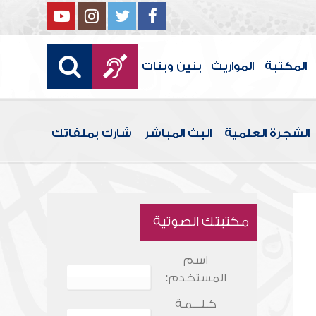
المكتبة
المواريث
بنين وبنات
الشجرة العلمية
البث المباشر
شارك بملفاتك
مكتبتك الصوتية
اسم
المستخدم:
كـلـــمـة