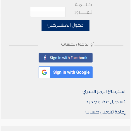
كـلـــمـة
الـمـــــرور:
دخول المشتركين
أو الدخول بحساب
استرجاع الرمز السري
تسجيل عضو جديد
إعادة تفعيل حساب