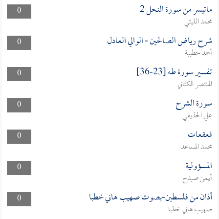
ماتيسر من سورة النحل 2
0
محمد الليثي
شرح رياض الصالحين - الوالي العادل
0
أحمد حطيبة
تفسير سورة طه [23-36]
0
المنتصر الكتاني
سورة الشرح
0
علي الحذيفي
قعقعات
0
محمد المساعد
المسؤولية
0
أيمن صيدح
أذان من فلسطين-بصوت صهيب هاني خطبا
0
صهيب هاني خطبا