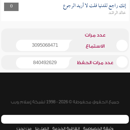
إنك راجع للدنيا قلت لا أريد الرجوع
0
خالد الراشد
عدد مرات
3095068471
الاستماع
عدد مرات الحفظ
840492629
جميع الحقوق محفوظة © 2026 - 1998 لشبكة إسلام ويب
وثيقة الخصوصية
اتفاقية الخدمة
اتصل بنا
من نحن