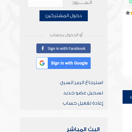
الـمـــــرور:
دخول المشتركين
أو الدخول بحساب
استرجاع الرمز السري
تسجيل عضو جديد
إعادة تفعيل حساب
البث المباشر