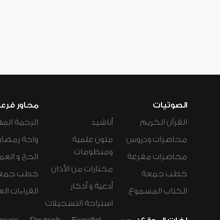
الصوتيات
محاور فرع
القرآن الكريم
أناشيد
الرحمة المه
محاضرات ودروس
متون علمية
واحة رمضان
ومنظومات
محاضرات مفرغة
الحج و العم
مختارات من الأذان
خطب جمعة
خطب جمع
أدعية و أذكار
الكتاب المسموع
القراءات ال
استراحة التسجيلات