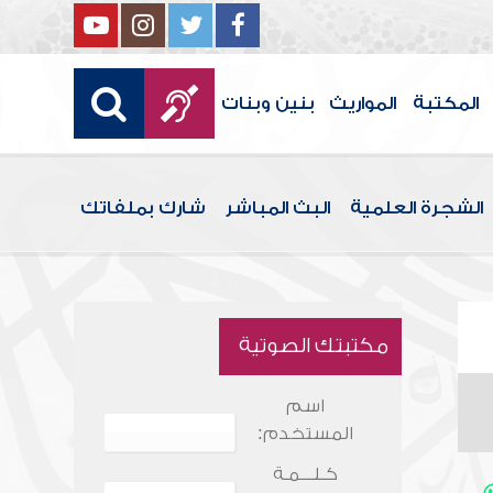
المكتبة
المواريث
بنين وبنات
الشجرة العلمية
البث المباشر
شارك بملفاتك
مكتبتك الصوتية
اسم
المستخدم:
كـلـــمـة