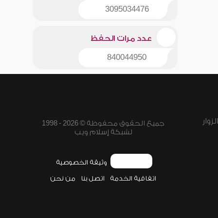
3095034476
عدد مرات الحفظ
840044950
زوار
جميع الحقوق محفوظة © 2026 - 1998
لشبكة إسلام ويب
وثيقة الخصوصية
اتفاقية الخدمة
اتصل بنا
من نحن