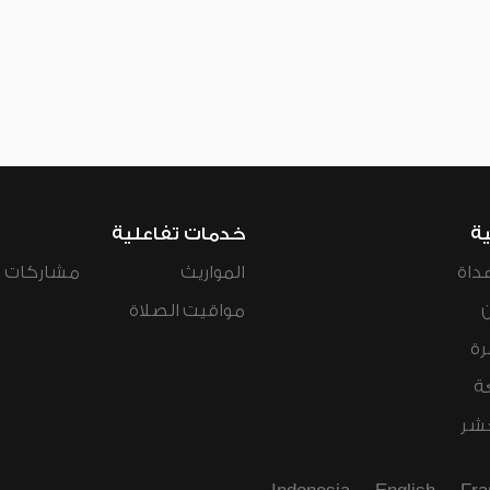
ية
خدمات تفاعلية
داة
المواريث
مشاركات ال
مواقيت الصلاة
رة
ة
عشر