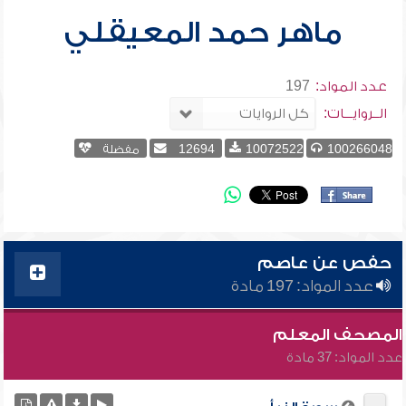
ماهر حمد المعيقلي
عدد المواد:
197
الــروايـــات:
100266048
10072522
12694
مفضلة
حفص عن عاصم
عدد المواد: 197 مادة
المصحف المعلم
عدد المواد: 37 مادة