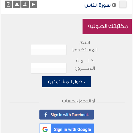
سورة النّاس
مكتبتك الصوتية
اسم
المستخدم:
كـلـــمـة
الـمـــــرور:
دخول المشتركين
أو الدخول بحساب