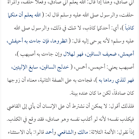
أني صادق، وهذا إذا قال: الله يعلم أني صادق، وفعلاً حلف، والمرأة
حلفت، والرسول صلى الله عليه وسلم قال له: (
الله يعلم أن منكما
كاذباً
)، أي: أحدكما كاذب، لا شك في ذلك، والرسول صلى الله
عليه وسلم؛ لأنه يوحى إليه قال: (
انظروها، فإن جاءت به أحيفش،
أعيمش، ضعيف الساقين، فهو لـ
هلال
وإن جاءت به أصيهب )،
أصيهب يعني: أحيمس، أحمس، (
خدلج الساقين، سابغ الإليتين،
فهو للذي رماها به
)، فجاءت به على الصفة الثانية، معناه أن زوجها
كان صادقاً، لكن ما كان عنده بينة.
فلذلك أقول: لا يمكن أن نشترط أن على الإنسان أن يأتي إلى القاضي
فيكذب نفسه؛ لأنه لو أكذب نفسه وهو صادق، فقد وقع في الكذب.
إذاً نقول: الأئمة الثلاثة:
مالك
و
الشافعي
و
أحمد
قالوا: بأن الاستثناء