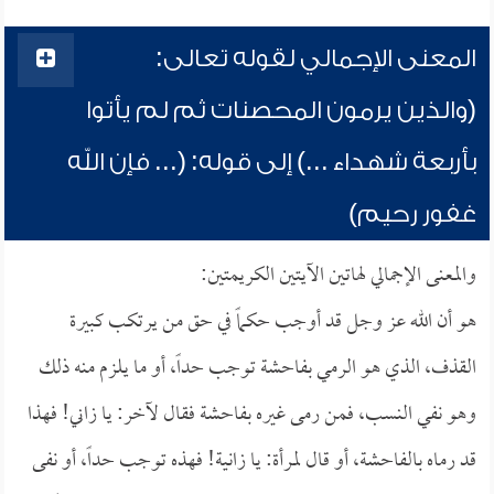
المعنى الإجمالي لقوله تعالى:
(والذين يرمون المحصنات ثم لم يأتوا
بأربعة شهداء ...) إلى قوله: (... فإن الله
غفور رحيم)
والمعنى الإجمالي لهاتين الآيتين الكريمتين:
هو أن الله عز وجل قد أوجب حكماً في حق من يرتكب كبيرة
القذف، الذي هو الرمي بفاحشة توجب حداً، أو ما يلزم منه ذلك
وهو نفي النسب، فمن رمى غيره بفاحشة فقال لآخر: يا زاني! فهذا
قد رماه بالفاحشة، أو قال لمرأة: يا زانية! فهذه توجب حداً، أو نفى