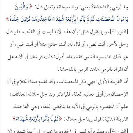
بها الرمي بالفاحشة؟ يعني: ربنا سبحانه وتعالى قال:
وَالَّذِينَ
يَرْمُونَ الْمُحْصَنَاتِ ثُمَّ لَمْ يَأْتُوا بِأَرْبَعَةِ شُهَدَاءَ فَاجْلِدُوهُمْ ثَمَانِينَ جَلْدَةً
[النور:4]، ربما يقول قائل: بأن هذه الآية ليست في القذف، فلو قال
رجل لآخر: أنت لص، أو قال له: أنت خائن مثلاً أو أنت غبي، أو
غير ذلك مما يسوء الناس فقد رماه. أقول: دلت قرينتان في الآية على
أن المراد بالرمي هاهنا الرمي بالفاحشة:
أما القرينة الأولى: فهي ذكر المحصنات، وقد تقدم معنا الكلام في أن
الإحصان من أولى معانيه العفة، فلما ذكر ربنا جل جلاله العفائف؛
علم أن المقصود بالرمي في الآية ما يناقض العفة، وهي الفاحشة.
القرينة الثانية: قول ربنا جل جلاله:
ثُمَّ لَمْ يَأْتُوا بِأَرْبَعَةِ شُهَدَاءَ
[النور:4]، ومعلوم أنه ليس في الحدود ما يحتاج إلى أربعة شهداء إلا