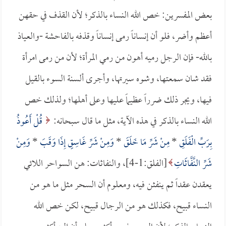
بعض المفسرين: خص الله النساء بالذكر؛ لأن القذف في حقهن
أعظم وأضر، فلو أن إنساناً رمى إنساناً وقذفه بالفاحشة -والعياذ
بالله- فإن الرجل رميه أهون من رمي المرأة؛ لأن من رمى امرأة
فقد شان سمعتها، وشوه سيرتها، وأجرى ألسنة السوء بالقيل
فيها، ويجر ذلك ضرراً عظيماً عليها وعلى أهلها؛ ولذلك خص
الله النساء بالذكر في هذه الآية، مثل ما قال سبحانه:
قُلْ أَعُوذُ
بِرَبِّ الْفَلَقِ
*
مِنْ شَرِّ مَا خَلَقَ
*
وَمِنْ شَرِّ غَاسِقٍ إِذَا وَقَبَ
*
وَمِنْ
شَرِّ النَّفَّاثَاتِ
[الفلق:1-4]، والنفاثات: هن السواحر اللائي
يعقدن عقداً ثم ينفثن فيه، ومعلوم أن السحر مثل ما هو من
النساء قبيح، فكذلك هو من الرجال قبيح، لكن خص الله