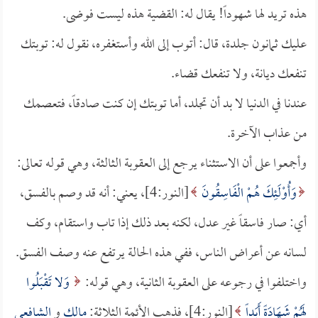
هذه تريد لها شهوداً! يقال له: القضية هذه ليست فوضى.
عليك ثمانون جلدة، قال: أتوب إلى الله وأستغفره، نقول له: توبتك
تنفعك ديانة، ولا تنفعك قضاء.
عندنا في الدنيا لا بد أن تجلد، أما توبتك إن كنت صادقاً، فتعصمك
من عذاب الآخرة.
وأجمعوا على أن الاستثناء يرجع إلى العقوبة الثالثة، وهي قوله تعالى:
وَأُوْلَئِكَ هُمْ الْفَاسِقُونَ
[النور:4]، يعني: أنه قد وصم بالفسق،
أي: صار فاسقاً غير عدل، لكنه بعد ذلك إذا تاب واستقام، وكف
لسانه عن أعراض الناس، ففي هذه الحالة يرتفع عنه وصف الفسق.
واختلفوا في رجوعه على العقوبة الثانية، وهي قوله:
وَلا تَقْبَلُوا
لَهُمْ شَهَادَةً أَبَداً
[النور:4]، فذهب الأئمة الثلاثة:
مالك
و
الشافعي