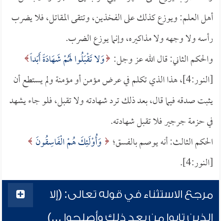
أهل العلم: ويوزع كذلك على الفخذين، وتتقى المقاتل، فلا يضرب
رأسه ولا وجهه ولا مذاكيره، وإنما يوزع الضرب.
والحكم الثاني: قال الله عز وجل:
وَلا تَقْبَلُوا لَهُمْ شَهَادَةً أَبَداً
[النور:4]، هذا الذي تكلم في عرض مؤمن أو مؤمنة ولم يستطع أن
يثبت صدقه فيما قال، بعد ذلك ترد شهادته ولا تقبل، فلو جاء يشهد
في حزمة جرجير فلا تقبل شهادته.
الحكم الثالث: أنه يوصم بالفسق؛
وَأُوْلَئِكَ هُمْ الْفَاسِقُونَ
[النور:4].
مرجع الاستثناء في قوله تعالى: (إلا
الذين تابوا من بعد ذلك وأصلحوا ...)