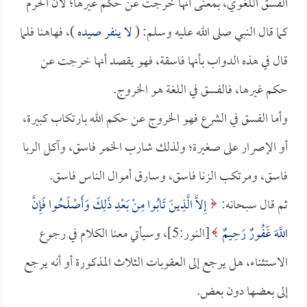
الفسق اللغوي، بمعنى أنها خرجت عن حكم غيرها؛ لأن الحرم
كما قال النبي صلى الله عليه وسلم: (
لا ينفر صيده
)، فهاهنا فلما
قال في هذه الدواب بأنها فاسقة، فهو يقصد أنها خرجت عن
حكم غيرها، فالفسق في اللغة هو الخروج.
وأما الفسق في الشرع فهو الخروج عن حكم الله بارتكاب كبيرة،
أو الإصرار على صغيرة؛ ولذلك شارب الخمر فاسق، وآكل الربا
فاسق، ومرتكب الزنا فاسق، وسارق أموال الناس فاسق.
ثم قال سبحانه:
إِلاَّ الَّذِينَ تَابُوا مِنْ بَعْدِ ذَلِكَ وَأَصْلَحُوا فَإِنَّ
اللَّهَ غَفُورٌ رَحِيمٌ
[النور:5]، وسيأتي معنا الكلام في رجوع
الاستثناء، هل يرجع إلى العقوبات الثلاث المذكورة أو أنه يرجع
إلى بعضها دون بعض.