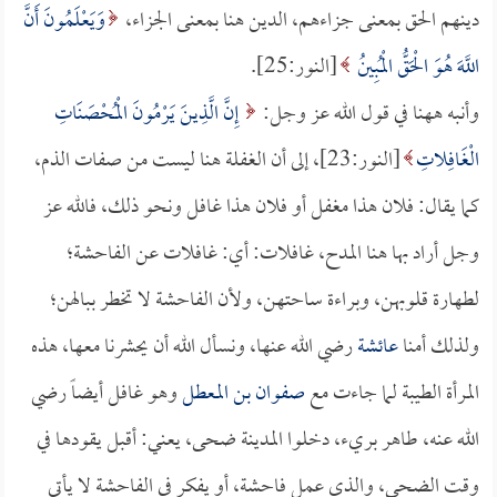
دينهم الحق بمعنى جزاءهم، الدين هنا بمعنى الجزاء،
وَيَعْلَمُونَ أَنَّ
اللَّهَ هُوَ الْحَقُّ الْمُبِينُ
[النور:25].
وأنبه ههنا في قول الله عز وجل:
إِنَّ الَّذِينَ يَرْمُونَ الْمُحْصَنَاتِ
الْغَافِلاتِ
[النور:23]، إلى أن الغفلة هنا ليست من صفات الذم،
كما يقال: فلان هذا مغفل أو فلان هذا غافل ونحو ذلك، فالله عز
وجل أراد بها هنا المدح، غافلات: أي: غافلات عن الفاحشة؛
لطهارة قلوبهن، وبراءة ساحتهن، ولأن الفاحشة لا تخطر ببالهن؛
ولذلك أمنا
عائشة
رضي الله عنها، ونسأل الله أن يحشرنا معها، هذه
المرأة الطيبة لما جاءت مع
صفوان بن المعطل
وهو غافل أيضاً رضي
الله عنه، طاهر بريء، دخلوا المدينة ضحى، يعني: أقبل يقودها في
وقت الضحى، والذي عمل فاحشة، أو يفكر في الفاحشة لا يأتي