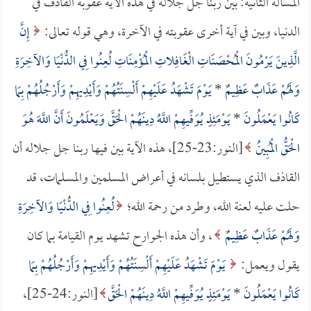
المسألة الثانية: بين ربنا جل جلاله في هذه الآية عقوبة القاذف في
الدنيا، وبين في آية أخرى عقوبته في الآخرة، وهي قوله تعالى:
إِنَّ
الَّذِينَ يَرْمُونَ الْمُحْصَنَاتِ الْغَافِلاتِ الْمُؤْمِنَاتِ لُعِنُوا فِي الدُّنْيَا وَالآخِرَةِ
وَلَهُمْ عَذَابٌ عَظِيمٌ
*
يَوْمَ تَشْهَدُ عَلَيْهِمْ أَلْسِنَتُهُمْ وَأَيْدِيهِمْ وَأَرْجُلُهُمْ بِمَا
كَانُوا يَعْمَلُونَ
*
يَوْمَئِذٍ يُوَفِّيهِمْ اللَّهُ دِينَهُمْ الْحَقَّ وَيَعْلَمُونَ أَنَّ اللَّهَ هُوَ
الْحَقُّ الْمُبِينُ
[النور:23-25]، هذه الآية بين فيها ربنا جل جلاله أن
القاذف الذي يستطيل بلسانه في أعراض المسلمين والمسلمات، قد
حلت عليه لعنة الله، وطرد من رحمة الله؛
لُعِنُوا فِي الدُّنْيَا وَالآخِرَةِ
وَلَهُمْ عَذَابٌ عَظِيمٌ
، وأن هذه الجوارح تشهد يوم القيامة بما كان
يقول ويعمل:
يَوْمَ تَشْهَدُ عَلَيْهِمْ أَلْسِنَتُهُمْ وَأَيْدِيهِمْ وَأَرْجُلُهُمْ بِمَا
كَانُوا يَعْمَلُونَ
*
يَوْمَئِذٍ يُوَفِّيهِمْ اللَّهُ دِينَهُمْ الْحَقَّ
[النور:24-25]،