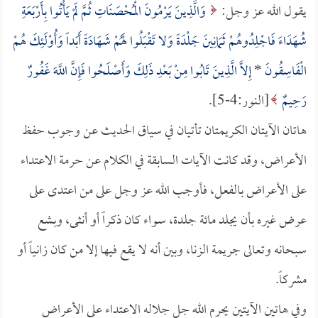
يقول الله عز وجل:
وَالَّذِينَ يَرْمُونَ الْمُحْصَنَاتِ ثُمَّ لَمْ يَأْتُوا بِأَرْبَعَةِ
شُهَدَاءَ فَاجْلِدُوهُمْ ثَمَانِينَ جَلْدَةً وَلا تَقْبَلُوا لَهُمْ شَهَادَةً أَبَداً وَأُوْلَئِكَ هُمْ
الْفَاسِقُونَ
*
إِلاَّ الَّذِينَ تَابُوا مِنْ بَعْدِ ذَلِكَ وَأَصْلَحُوا فَإِنَّ اللَّهَ غَفُورٌ
رَحِيمٌ
[النور:4-5].
هاتان الآيتان الكريمتان تأتيان في سياق الحديث عن وجوب حفظ
الأعراض، وقد كانت الآيات السابقة في الكلام عن حرمة الاعتداء
على الأعراض بالفعل، فأوجب الله عز وجل على من اعتدى على
عرض غيره بأن يجلد مائة جلدة، سواء كان ذكراً أو أنثى، وبشع
سبحانه وتعالى جريمة الزنا، وبين أنه لا يقع فيها إلا من كان زانياً أو
مشركاً.
وفي هاتين الآيتين يحرم الله جل جلاله الاعتداء على الأعراض