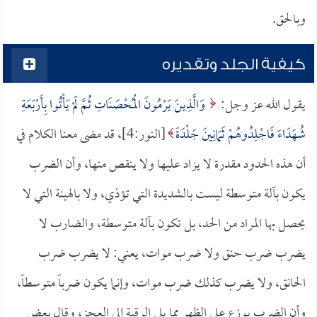
وبالحق.
كيفية الجلد وتقديره
يقول الله عز وجل:
وَالَّذِينَ يَرْمُونَ الْمُحْصَنَاتِ ثُمَّ لَمْ يَأْتُوا بِأَرْبَعَةِ
شُهَدَاءَ فَاجْلِدُوهُمْ ثَمَانِينَ جَلْدَةً
[النور:4]، قد مضى معنا الكلام في
أن هذه الحدود مقدرة لا يزاد عليها ولا ينقص منها، وأن الضرب
يكون بآلة متوسطة ليست بالشديدة التي تؤذي، ولا بالهينة التي لا
يحصل بها المراد من الحد، بل تكون بآلة متوسطة، والضارب لا
يضرب ضرب حنق ولا ضرب موات، يعني: لا يضرب ضرب
الحانق، ولا يضرب كذلك ضرب موات، وإنما يكون ضرباً متوسطاً،
وأن الضرب يوزع على الظهر مما يلي الرقبة إلى العجز، وقال بعض