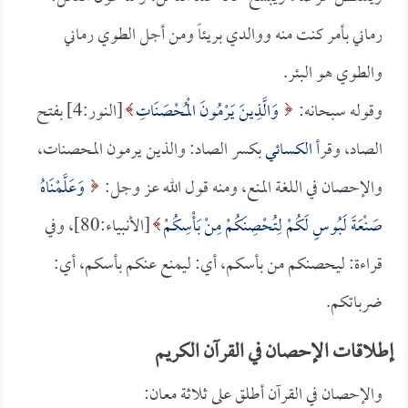
رماني بأمر كنت منه ووالدي بريئاً ومن أجل الطوي رماني
والطوي هو البئر.
وقوله سبحانه:
وَالَّذِينَ يَرْمُونَ الْمُحْصَنَاتِ
[النور:4] بفتح
الصاد، وقرأ
الكسائي
بكسر الصاد: والذين يرمون المحصنات،
والإحصان في اللغة المنع، ومنه قول الله عز وجل:
وَعَلَّمْنَاهُ
صَنْعَةَ لَبُوسٍ لَكُمْ لِتُحْصِنَكُمْ مِنْ بَأْسِكُمْ
[الأنبياء:80]، وفي
قراءة: ليحصنكم من بأسكم، أي: ليمنع عنكم بأسكم، أي:
ضرباتكم.
إطلاقات الإحصان في القرآن الكريم
والإحصان في القرآن أطلق على ثلاثة معان: