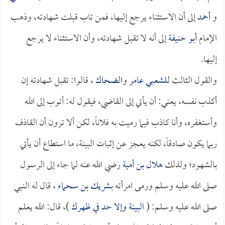
و
أحمد
إلى أن الاستثناء يرجع إليها، فمن تاب قبلت شهادته، وذهب
الإمام
أبو حنيفة
إلى أنه لا تقبل شهادته، وأن الاستثناء لا يرجع
إليها.
والقول الثالث
للشعبي عامر
و
الضحاك
، قالوا: تقبل شهادته إن
أكذب نفسه، يعني: أن يأتي إلى القاضي، فيقول له: أتوب إلى الله
وأستغفره، وأنا كاذب فيما رميت به فلاناً، لكن ألا ترون أن القاذف
ربما يكون صادقاً، لكنه يعجز عن إثبات البينة، ما استطاع أن يأتي
بالشهود؛ ولذلك
هلال بن أمية
رضي الله عنه لما جاء إلى الرسول
صلى الله عليه وسلم ورمى امرأته بـ
شريك بن سحماء
، قال له النبي
صلى الله عليه وسلم: (
البينة وإلا حد في ظهرك
)، قال: الله يعلم