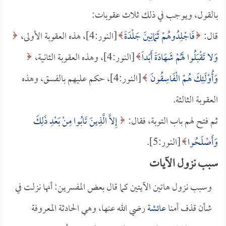
بالقول، ويوجب في ذلك ثلاث عقوبات:
قال:
فَاجْلِدُوهُمْ ثَمَانِينَ جَلْدَةً
[النور:4]، هذه العقوبة الأولى،
وَلا تَقْبَلُوا لَهُمْ شَهَادَةً أَبَداً
[النور:4]، وهذه العقوبة الثانية،
وَأُوْلَئِكَ هُمْ الْفَاسِقُونَ
[النور:4]، حكم عليهم بالفسق، وهذه
العقوبة الثالثة.
ثم فتح لهم باب التوبة، فقال:
إِلاَّ الَّذِينَ تَابُوا مِنْ بَعْدِ ذَلِكَ
وَأَصْلَحُوا
[النور:5].
سبب نزول الآيات
وسبب نزول هاتين الآيتين كما قال بعض المفسرين: أنها نزلت في
شأن قذف أمنا
عائشة
رضي الله عنها، وهي الحادثة المعروفة