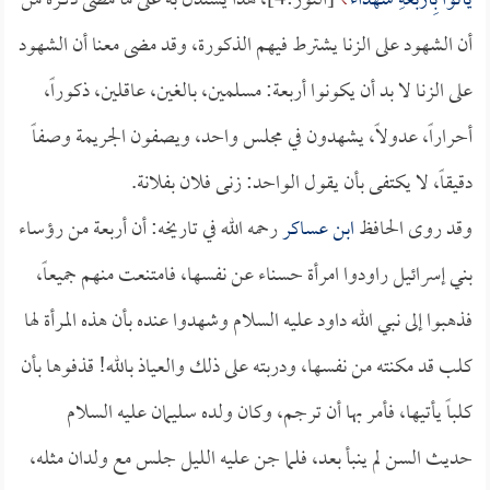
يَأْتُوا بِأَرْبَعَةِ شُهَدَاءَ
[النور:4]، هذا يستدل به على ما مضى ذكره من
أن الشهود على الزنا يشترط فيهم الذكورة، وقد مضى معنا أن الشهود
على الزنا لا بد أن يكونوا أربعة: مسلمين، بالغين، عاقلين، ذكوراً،
أحراراً، عدولاً، يشهدون في مجلس واحد، ويصفون الجريمة وصفاً
دقيقاً، لا يكتفى بأن يقول الواحد: زنى فلان بفلانة.
وقد روى الحافظ
ابن عساكر
رحمه الله في تاريخه: أن أربعة من رؤساء
بني إسرائيل راودوا امرأة حسناء عن نفسها، فامتنعت منهم جميعاً،
فذهبوا إلى نبي الله داود عليه السلام وشهدوا عنده بأن هذه المرأة لها
كلب قد مكنته من نفسها، ودربته على ذلك والعياذ بالله! قذفوها بأن
كلباً يأتيها، فأمر بها أن ترجم، وكان ولده سليمان عليه السلام
حديث السن لم ينبأ بعد، فلما جن عليه الليل جلس مع ولدان مثله،