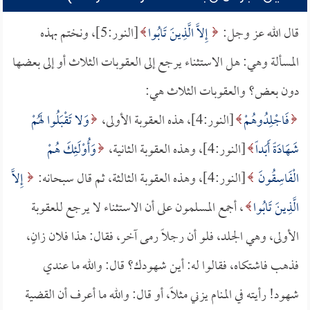
قال الله عز وجل:
إِلاَّ الَّذِينَ تَابُوا
[النور:5]، ونختم بهذه
المسألة وهي: هل الاستثناء يرجع إلى العقوبات الثلاث أو إلى بعضها
دون بعض؟ والعقوبات الثلاث هي:
فَاجْلِدُوهُمْ
[النور:4]، هذه العقوبة الأولى،
وَلا تَقْبَلُوا لَهُمْ
شَهَادَةً أَبَداً
[النور:4]، وهذه العقوبة الثانية،
وَأُوْلَئِكَ هُمْ
الْفَاسِقُونَ
[النور:4]، وهذه العقوبة الثالثة، ثم قال سبحانه:
إِلاَّ
الَّذِينَ تَابُوا
، أجمع المسلمون على أن الاستثناء لا يرجع للعقوبة
الأولى، وهي الجلد، فلو أن رجلاً رمى آخر، فقال: هذا فلان زانٍ،
فذهب فاشتكاه، فقالوا له: أين شهودك؟ قال: والله ما عندي
شهود! رأيته في المنام يزني مثلاً، أو قال: والله ما أعرف أن القضية