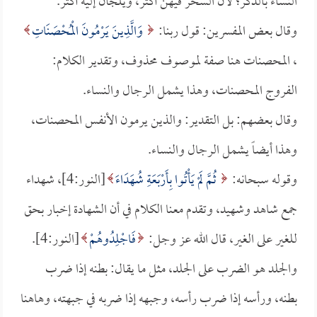
النساء بالذكر؛ لأن السحر فيهن أكثر، ويلجأن إليه أكثر.
وقال بعض المفسرين: قول ربنا:
وَالَّذِينَ يَرْمُونَ الْمُحْصَنَاتِ
، المحصنات هنا صفة لموصوف محذوف، وتقدير الكلام:
الفروج المحصنات، وهذا يشمل الرجال والنساء.
وقال بعضهم: بل التقدير: والذين يرمون الأنفس المحصنات،
وهذا أيضاً يشمل الرجال والنساء.
وقوله سبحانه:
ثُمَّ لَمْ يَأْتُوا بِأَرْبَعَةِ شُهَدَاءَ
[النور:4]، شهداء
جمع شاهد وشهيد، وتقدم معنا الكلام في أن الشهادة إخبار بحق
للغير على الغير، قال الله عز وجل:
فَاجْلِدُوهُمْ
[النور:4].
والجلد هو الضرب على الجلد، مثل ما يقال: بطنه إذا ضرب
بطنه، ورأسه إذا ضرب رأسه، وجبهه إذا ضربه في جبهته، وهاهنا