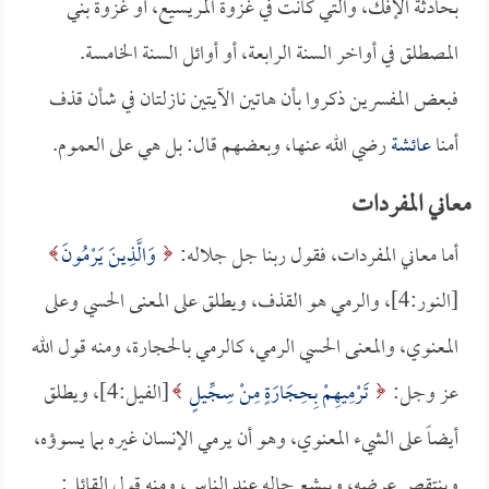
بحادثة الإفك، والتي كانت في غزوة المريسيع، أو غزوة بني
المصطلق في أواخر السنة الرابعة، أو أوائل السنة الخامسة.
فبعض المفسرين ذكروا بأن هاتين الآيتين نازلتان في شأن قذف
أمنا
عائشة
رضي الله عنها، وبعضهم قال: بل هي على العموم.
معاني المفردات
أما معاني المفردات، فقول ربنا جل جلاله:
وَالَّذِينَ يَرْمُونَ
[النور:4]، والرمي هو القذف، ويطلق على المعنى الحسي وعلى
المعنوي، والمعنى الحسي الرمي، كالرمي بالحجارة، ومنه قول الله
عز وجل:
تَرْمِيهِمْ بِحِجَارَةٍ مِنْ سِجِّيلٍ
[الفيل:4]، ويطلق
أيضاً على الشيء المعنوي، وهو أن يرمي الإنسان غيره بما يسوؤه،
وينتقص عرضه، ويبشع حاله عند الناس، ومنه قول القائل: