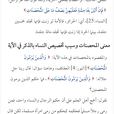
المعنى الثالث: الإحصان بمعنى الحرية، ومنه قول الله عز وجل:
فَإِنْ أَتَيْنَ بِفَاحِشَةٍ فَعَلَيْهِنَّ نِصْفُ مَا عَلَى الْمُحْصَنَاتِ
[النساء:25]، أي: الحرائر، فالأمة لو زنت فإنها تجلد خمسين
جلدة، بينما الحرة إذا زنت فإنها تجلد مائة جلدة.
معنى المحصنات وسبب تخصيص النساء بالذكر في الآية
والمقصود بالمحصنات في هذه الآية:
وَالَّذِينَ يَرْمُونَ
الْمُحْصَنَاتِ
[النور:4] العفائف، وهاهنا سؤال: قال ربنا جل
جلاله:
وَالَّذِينَ يَرْمُونَ الْمُحْصَنَاتِ
، فما حكم الذين يرمون
المحصنين؟
نقول: أجمع أهل العلم على أن حكم الرجال والنساء واحد، فمن
رمى رجلاً مسلماً فحكمه كحكم من رمى امرأة مسلمة، لكن قال