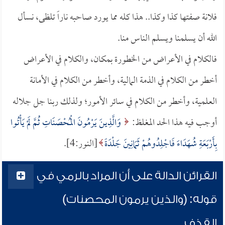
فلانة صفتها كذا وكذا.. هذا كله مما يورد صاحبه ناراً تلظى، نسأل
الله أن يسلمنا ويسلم الناس منا.
فالكلام في الأعراض من الخطورة بمكان، والكلام في الأعراض
أخطر من الكلام في الذمة المالية، وأخطر من الكلام في الأمانة
العلمية، وأخطر من الكلام في سائر الأمور؛ ولذلك ربنا جل جلاله
أوجب فيه هذا الحد المغلظ:
وَالَّذِينَ يَرْمُونَ الْمُحْصَنَاتِ ثُمَّ لَمْ يَأْتُوا
بِأَرْبَعَةِ شُهَدَاءَ فَاجْلِدُوهُمْ ثَمَانِينَ جَلْدَةً
[النور:4].
القرائن الدالة على أن المراد بالرمي في
قوله: (والذين يرمون المحصنات)
القذف