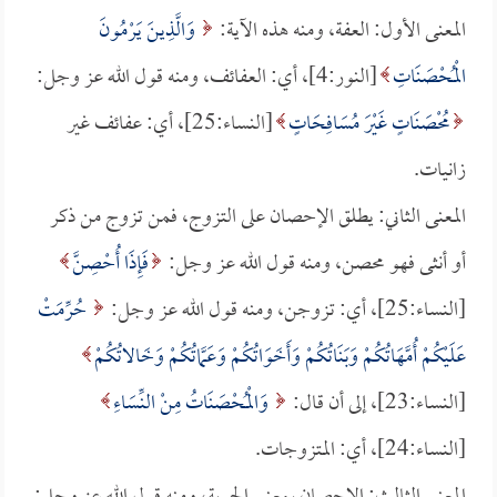
المعنى الأول: العفة، ومنه هذه الآية:
وَالَّذِينَ يَرْمُونَ
الْمُحْصَنَاتِ
[النور:4]، أي: العفائف، ومنه قول الله عز وجل:
مُحْصَنَاتٍ غَيْرَ مُسَافِحَاتٍ
[النساء:25]، أي: عفائف غير
زانيات.
المعنى الثاني: يطلق الإحصان على التزوج، فمن تزوج من ذكر
أو أنثى فهو محصن، ومنه قول الله عز وجل:
فَإِذَا أُحْصِنَّ
[النساء:25]، أي: تزوجن، ومنه قول الله عز وجل:
حُرِّمَتْ
عَلَيْكُمْ أُمَّهَاتُكُمْ وَبَنَاتُكُمْ وَأَخَوَاتُكُمْ وَعَمَّاتُكُمْ وَخَالاتُكُمْ
[النساء:23]، إلى أن قال:
وَالْمُحْصَنَاتُ مِنْ النِّسَاءِ
[النساء:24]، أي: المتزوجات.