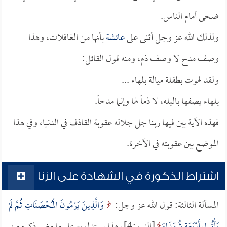
ضحى أمام الناس.
ولذلك الله عز وجل أثنى على
عائشة
بأنها من الغافلات، وهذا
وصف مدح لا وصف ذم، ومنه قول القائل:
ولقد لهوت بطفلة ميالة بلهاء ...
بلهاء يصفها بالبله، لا ذماً لها وإنما مدحاً.
فهذه الآية بين فيها ربنا جل جلاله عقوبة القاذف في الدنيا، وفي هذا
الموضع بين عقوبته في الآخرة.
اشتراط الذكورة في الشهادة على الزنا
المسألة الثالثة: قول الله عز وجل:
وَالَّذِينَ يَرْمُونَ الْمُحْصَنَاتِ ثُمَّ لَمْ