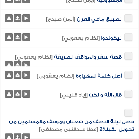
المسؤولية
[أيمن صيدح]
تطبيق مافي القرآن
[أيمن صيدح]
تيكوندوا
[نظام يعقوبي]
قصة سفر والمواقف الطريفة
[نظام يعقوبي]
أصل كلمة المهياوة
[نظام يعقوبي]
قال الله و لكن
[إياد قنيبي]
فضل ليلة النضف من شعبان وموقف مالمسلمين من
تحويل القبلة2
[عطا عبدالنبى مصطفى]