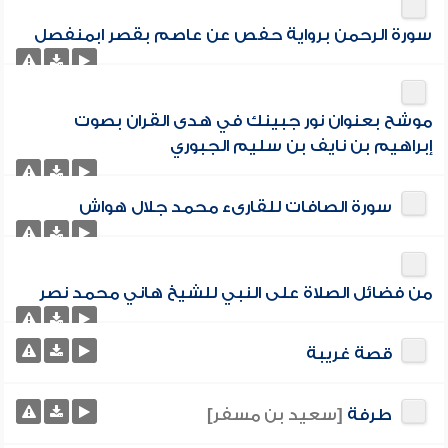
سورة الرحمن برواية حفص عن عاصم بقصر ابمنفصل
موشح بعنوان نور جبينك في هدى القران بصوت
إبراهيم بن نايف بن سليم الجبوري
سورة الصافات للقارىء محمد جلال هواش
من فضائل الصلاة على النبي للشيخ هاني محمد نصر
قصة غريبة
طرفة
[سعيد بن مسفر]