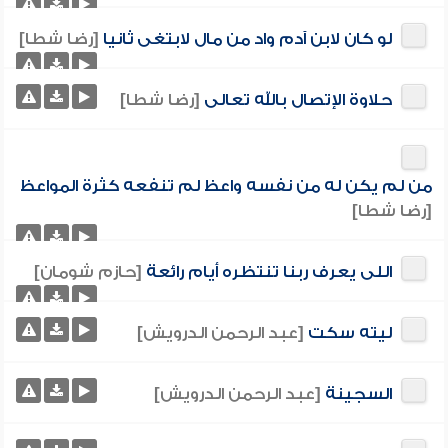
لو كان لابن آدم واد من مال لابتغى ثانيا
[رضا شطا]
حلاوة الإتصال بالله تعالى
[رضا شطا]
من لم يكن له من نفسه واعظ لم تنفعه كثرة المواعظ
[رضا شطا]
اللى يعرف ربنا تنتظره أيام رائعة
[حازم شومان]
ليته سكت
[عبد الرحمن الدرويش]
السجينة
[عبد الرحمن الدرويش]