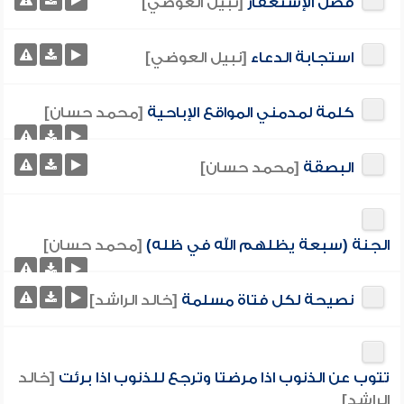
فضل الإستغفار
[نبيل العوضي]
استجابة الدعاء
[نبيل العوضي]
كلمة لمدمني المواقع الإباحية
[محمد حسان]
البصقة
[محمد حسان]
الجنة (سبعة يظلهم الله في ظله)
[محمد حسان]
نصيحة لكل فتاة مسلمة
[خالد الراشد]
تتوب عن الذنوب اذا مرضتا وترجع للذنوب اذا برئت
[خالد
الراشد]