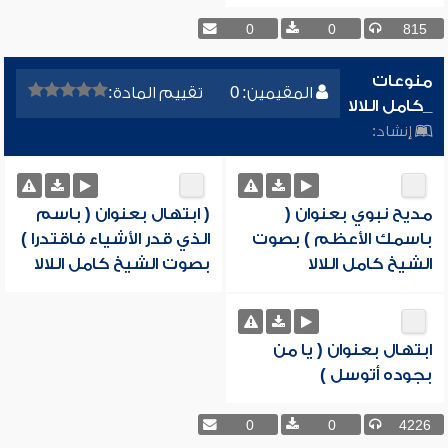
0
0
815
منوعات
المقيمين: 0
تقييم المادة:
_كامل اللالا
إنشاد:
مديح نبوي بعنوان (
( ابتهال بعنوان ( باسم
باسمك الأعظم ) بصوت
الذي قدر الأشياء فاقتدرا )
الشيخ كامل اللالا
بصوت الشيخ كامل اللالا
ابتهال بعنوان ( يا من
بجوده أتوسل )
0
0
4226