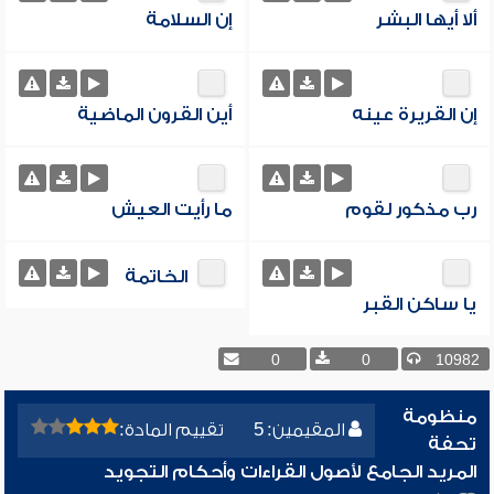
ألا أيها البشر
إن السلامة
إن القريرة عينه
أين القرون الماضية
رب مذكور لقوم
ما رأيت العيش
الخاتمة
يا ساكن القبر
0
0
10982
منظومة
المقيمين: 5
تقييم المادة:
تحفة
المريد الجامع لأصول القراءات وأحكام التجويد