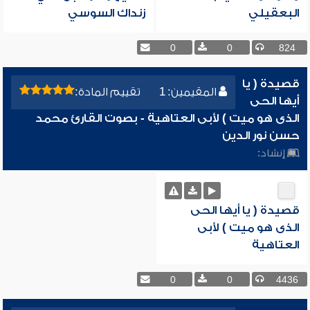
البعقيلي
زنداك السوسي
0
0
824
قصيدة ( يا
المقيمين: 1
تقييم المادة:
أيها الحى
الذى هو ميت ) لأبى العتاهية - بصوت القارئ محمد
حسن نور الدين
إنشاد:
قصيدة ( يا أيها الحى
الذى هو ميت ) لأبى
العتاهية
0
0
4436