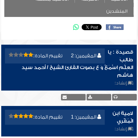
المنشدين
قصيدة : يا
المقيمين: 2
تقييم المادة:
طالِبَ
العِلْمِ اسْمَعْ وَ ع بصوت القارئ الشيخ / أحمد سيد
هاشم
إنشاد:
لامية ابن
المقيمين: 1
تقييم المادة:
الْمُقْري
إنشاد: