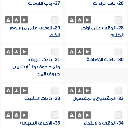
26- باب الراءات
27- باب اللامات
28- الوقف على آواخر
29- الوقف على مرسوم
الكلم
الخط
30- ياءات الإضافة
31- ياءت الزوائد
والمحذوف والثابت من
حروف المد
32- المقطوع والمفصول
33- تاءات التأنيث
34- الوقف والابتداء
35- الأحرف السبعة