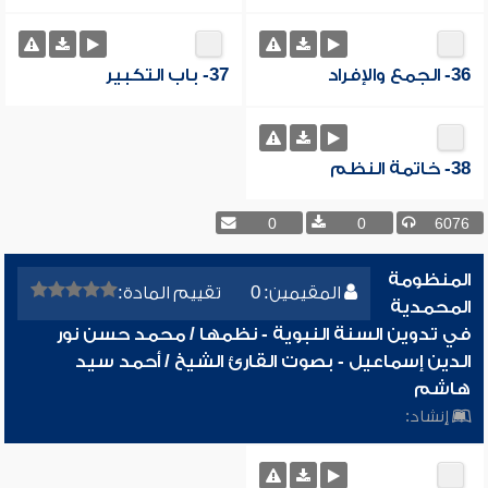
36- الجمع والإفراد
37- باب التكبير
38- خاتمة النظم
0
0
6076
المنظومة
المقيمين: 0
تقييم المادة:
المحمدية
في تدوين السنة النبوية - نظمها / محمد حسن نور
الدين إسماعيل - بصوت القارئ الشيخ / أحمد سيد
هاشم
إنشاد: