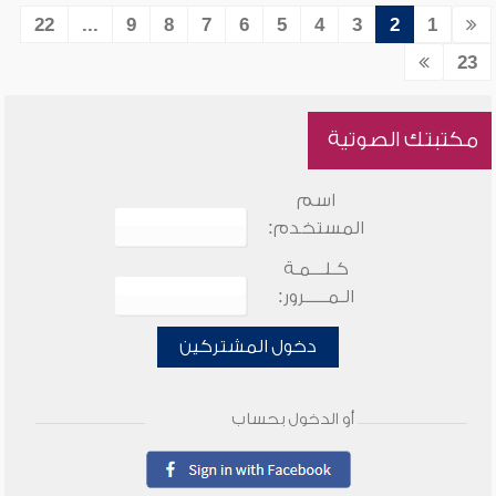
22
...
9
8
7
6
5
4
3
2
1
23
مكتبتك الصوتية
اسم
المستخدم:
كـلـــمـة
الـمـــــرور:
دخول المشتركين
أو الدخول بحساب