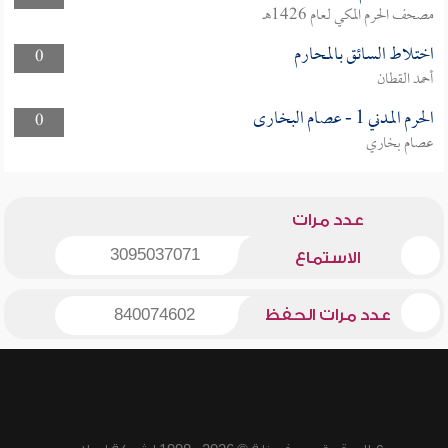
مصحف الحرم المكي لعام 1426هـ
اختلاط السائق بالمحارم
0
أحمد القطان
الحرم المدني 1 - عصام البخارى
0
عصام بخاري
عدد مرات
3095037071
الاستماع
عدد مرات الحفظ
840074602