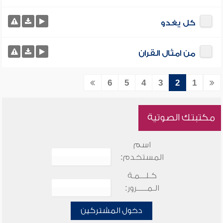
كل يغدو
من امثال القران
6
5
4
3
2
1
مكتبتك الصوتية
اسم
المستخدم:
كـلـــمـة
الـمـــــرور:
دخول المشتركين