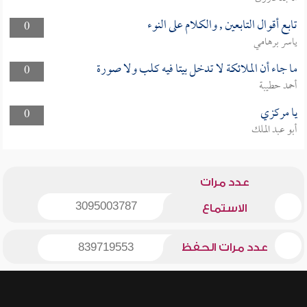
تابع أقوال التابعين , والكلام على النوء
0
ياسر برهامي
ما جاء أن الملائكة لا تدخل بيتا فيه كلب ولا صورة
0
أحمد حطيبة
يا مركزي
0
أبو عبد الملك
عدد مرات
3095003787
الاستماع
عدد مرات الحفظ
839719553