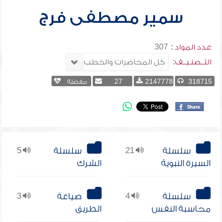
سمير مصطفى فرج
عدد المواد :
307
التــصنـيــف:
318715
2147778
27
مفضلة
سلسلة
21
سلسلة
5
السيرة النبوية
الشرك
سلسلة
4
صياغة
3
محاسبة النفس
الطريق