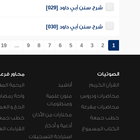
شرح سنن أبي داود [029]
شرح سنن أبي داود [030]
19
...
9
8
7
6
5
4
3
2
1
الصوتيات
محاور فرع
القرآن الكريم
أناشيد
الرحمة المه
محاضرات ودروس
متون علمية
واحة رمضان
ومنظومات
محاضرات مفرغة
الحج و العم
مختارات من الأذان
خطب جمعة
خطب جمع
أدعية و أذكار
الكتاب المسموع
القراءات ال
استراحة التسجيلات