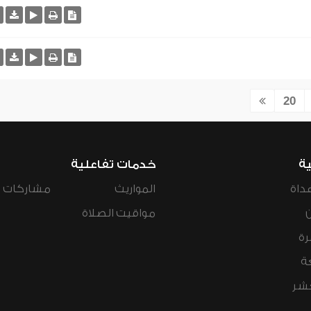
20
ية
خدمات تفاعلية
داة
المواريث
مشاركات ال
مواقيت الصلاة
رة
ة
عشر