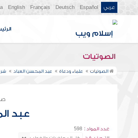
عربي
Español
Deutsch
Français
English
ia
الرئي
الصوتيات
الصوتيات
علماء ودعاة
عبد المحسن العباد
شرح
صف
عبد ال
عدد المواد :
598