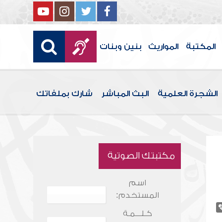
المكتبة
المواريث
بنين وبنات
الشجرة العلمية
البث المباشر
شارك بملفاتك
مكتبتك الصوتية
اسم
المستخدم:
كـلـــمـة