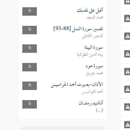
أقبل على نفسك
0
محمد المنجد
تفسير سورة النمل [88-93]
0
المنتصر الكتاني
سورة البينة
0
بهاء الدين الطوالبة
سورة هود
0
محمد جبريل
الأذان- بصوت أحمد الحراسيس
0
أحمد الحراسيس
أناشيد رمضان
0
(...)