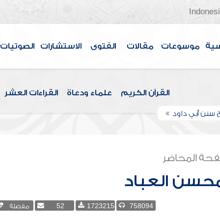
Indones
سية
موسوعات
مقالات
الفتوى
الاستشارات
الصوتيات
القرآن الكريم
علماء ودعاة
القراءات العشر
 سنن أبي داود
حة المحاضر
محسن العباد
758094
1723215
52
مفضلة