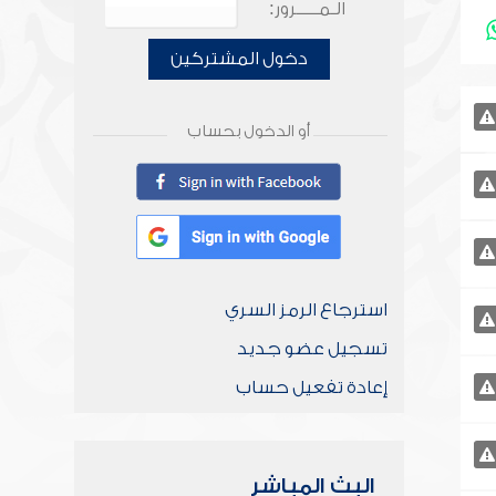
الـمـــــرور:
دخول المشتركين
أو الدخول بحساب
استرجاع الرمز السري
تسجيل عضو جديد
إعادة تفعيل حساب
البث المباشر