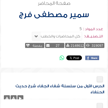
صفحة المحاضر
سمير مصطفى فرج
عدد المواد :
5
التــصنـيــف:
319097
2148612
27
مفضلة
الدرس الأول من سلسلة شفاء الجفاء شرح حديث
الحنفاء