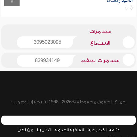
أناشيد رمضان
0
(...)
عدد مرات
3095023095
الاستماع
عدد مرات الحفظ
839934149
جميع الحقوق محفوظة © 2026 - 1998 لشبكة إسلام ويب
وثيقة الخصوصية
اتفاقية الخدمة
اتصل بنا
من نحن