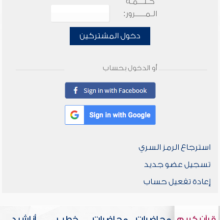
كـلـــمـة
الـمـــــرور:
دخول المشتركين
أو الدخول بحساب
استرجاع الرمز السري
تسجيل عضو جديد
إعادة تفعيل حساب
قرآن كريم
محاضرات
محاضرات
خطب
أناشيد