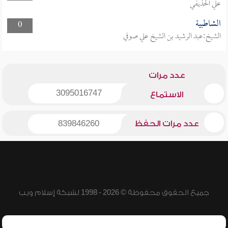
علي الحذيفي
الشاطبية
0
الشيخ:عبد الرشيد بن الشيخ علي صوفي
عدد مرات
3095016747
الاستماع
عدد مرات الحفظ
839846260
جميع الحقوق محفوظة © 2026 - 1998 لشبكة إسلام ويب