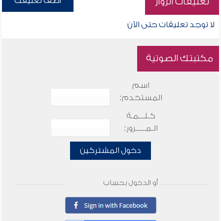
أضف تعليقك
تعليقات الزوار
لا توجد تعليقات حتى الآن
مكتبتك الصوتية
اسم
المستخدم:
كـلـــمـة
الـمـــــرور:
دخول المشتركين
أو الدخول بحساب