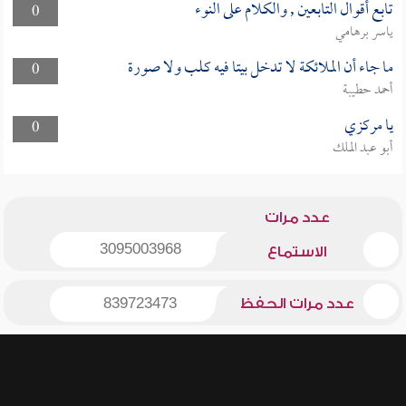
تابع أقوال التابعين , والكلام على النوء
0
ياسر برهامي
ما جاء أن الملائكة لا تدخل بيتا فيه كلب ولا صورة
0
أحمد حطيبة
يا مركزي
0
أبو عبد الملك
عدد مرات
3095003968
الاستماع
عدد مرات الحفظ
839723473