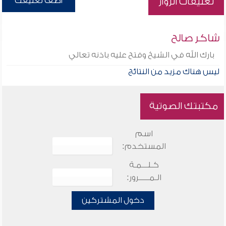
أضف تعليقك
تعليقات الزوار
شاكر صالح
بارك الله في الشيخ وفتح عليه باذنه تعالي
ليس هناك مزيد من النتائج
مكتبتك الصوتية
اسم
المستخدم:
كـلـــمـة
الـمـــــرور:
دخول المشتركين