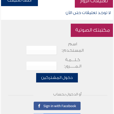
أضف تعليقك
تعليقات الزوار
لا توجد تعليقات حتى الآن
مكتبتك الصوتية
اسم
المستخدم:
كـلـــمـة
الـمـــــرور:
دخول المشتركين
أو الدخول بحساب