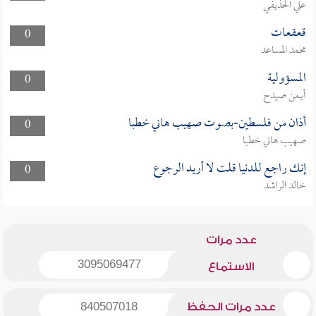
علي الحذيفي
قعقعات
0
محمد المساعد
المسؤولية
0
أيمن صيدح
أذان من فلسطين-بصوت صهيب هاني خطبا
0
صهيب هاني خطبا
إنك راجع للدنيا قلت لا أريد الرجوع
0
خالد الراشد
عدد مرات
3095069477
الاستماع
عدد مرات الحفظ
840507018