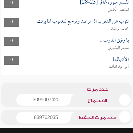
تفسير سورة غافر [23-28]
0
المنتصر الكتاني
تتوب عن الذنوب اذا مرضتا وترجع للذنوب اذا برئت
0
خالد الراشد
يا رفيق الدرب 1
0
سمير البشيري
الأشبال1
0
أبو عبد الملك
عدد مرات
3095007420
الاستماع
عدد مرات الحفظ
839762035