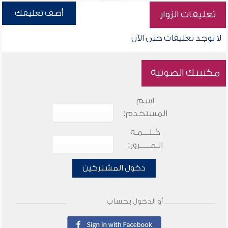
أضف تعليقك
تعليقات الزوار
لا توجد تعليقات حتى الآن
مكتبتك الصوتية
اسم
المستخدم:
كـلـــمـة
الـمـــــرور:
دخول المشتركين
أو الدخول بحساب