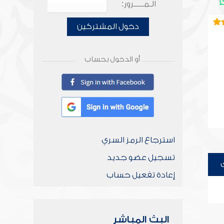
الـمـــــرور:
دخول المشتركين
أو الدخول بحساب
استرجاع الرمز السري
تسجيل عضو جديد
إعادة تفعيل حساب
البث المباشر