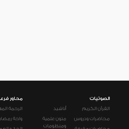
الصوتيات
محاور فرع
القرآن الكريم
أناشيد
الرحمة المه
محاضرات ودروس
متون علمية
واحة رمضان
ومنظومات
محاضرات مفرغة
الحج و العم