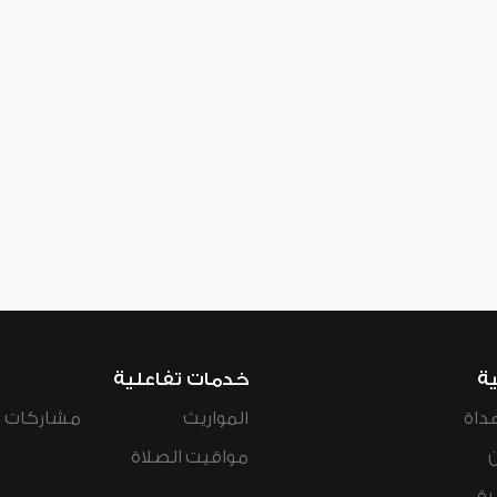
ية
خدمات تفاعلية
داة
المواريث
مشاركات ال
مواقيت الصلاة
رة