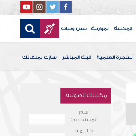
المكتبة
المواريث
بنين وبنات
الشجرة العلمية
البث المباشر
شارك بملفاتك
مكتبتك الصوتية
اسم
المستخدم:
كـلـــمـة