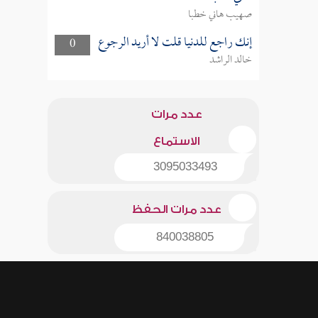
صهيب هاني خطبا
إنك راجع للدنيا قلت لا أريد الرجوع
0
خالد الراشد
عدد مرات
الاستماع
3095033493
عدد مرات الحفظ
840038805