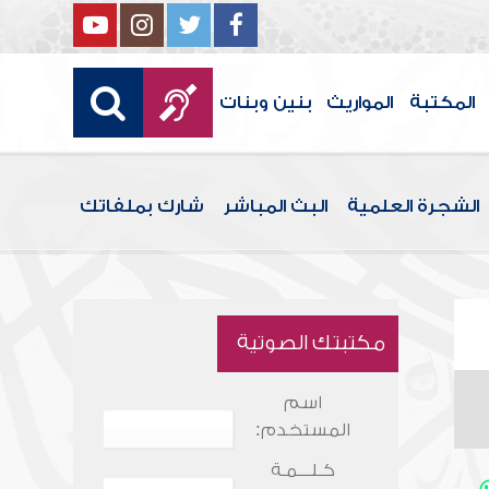
المكتبة
المواريث
بنين وبنات
الشجرة العلمية
البث المباشر
شارك بملفاتك
مكتبتك الصوتية
اسم
المستخدم:
كـلـــمـة