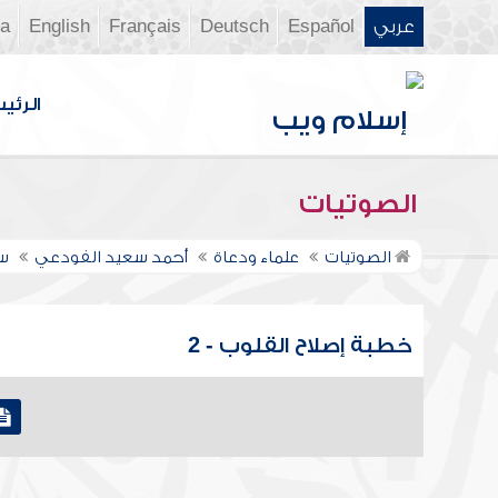
عربي
Español
Deutsch
Français
English
ia
الرئي
الصوتيات
الصوتيات
علماء ودعاة
أحمد سعيد الفودعي
س
خطبة إصلاح القلوب - 2