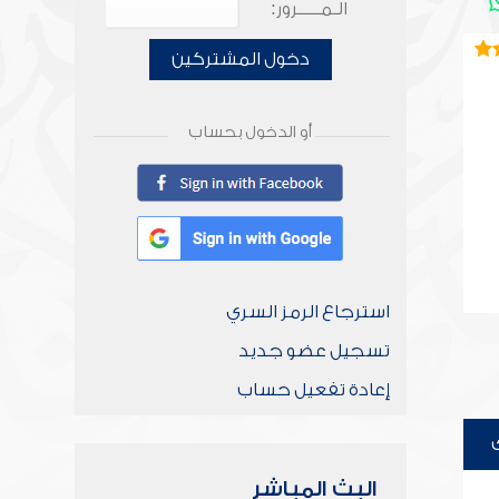
الـمـــــرور:
دخول المشتركين
أو الدخول بحساب
استرجاع الرمز السري
تسجيل عضو جديد
إعادة تفعيل حساب
البث المباشر