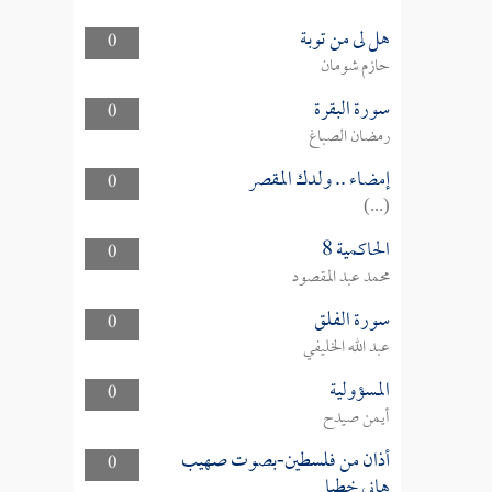
هل لى من توبة
0
حازم شومان
سورة البقرة
0
رمضان الصباغ
إمضاء .. ولدك المقصر
0
(...)
الحاكمية 8
0
محمد عبد المقصود
سورة الفلق
0
عبد الله الخليفي
المسؤولية
0
أيمن صيدح
أذان من فلسطين-بصوت صهيب
0
هاني خطبا