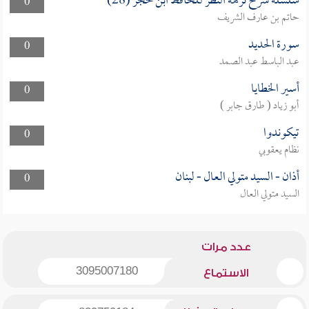
سلسلة شرح نزهة النظر للحافظ ابن حجر (28)
0
حاتم بن عارف الشريف
سورة الحديد
0
عبد الباسط عبد الصمد
أسير الخطايا
0
أبو زياد ( طارق جابر )
تيكوندوا
0
نظام يعقوبي
أذان - السيد متولي العال - لبنان
0
السيد متولي العال
عدد مرات
3095007180
الاستماع