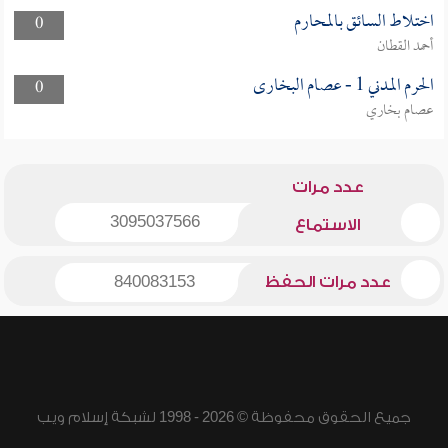
اختلاط السائق بالمحارم
0
أحمد القطان
الحرم المدني 1 - عصام البخارى
0
عصام بخاري
عدد مرات
3095037566
الاستماع
عدد مرات الحفظ
840083153
جميع الحقوق محفوظة © 2026 - 1998 لشبكة إسلام ويب