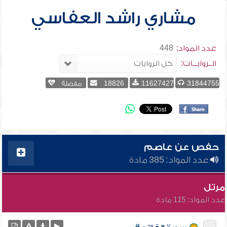
مشاري راشد العفاسي
عدد المواد:
448
الــروايـــات:
31844755
11627427
18826
مفضلة
حفص عن عاصم
عدد المواد: 385 مادة
مرتل
عدد المواد: 115 مادة