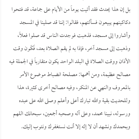
بل إن هذا يحدث فقد أتيت يوماً من الأيام على جماعة، قد فتحوا
دكاكينهم يبيعون فسألتهم، فقالوا: إننا قد صلينا في المسجد
وأشاروا إلى مسجد، فذهبت فوجدت الناس قد صلوا فعلاً،
وذهبت إلى مسجد آخر، فإذا به لم يقم الصلاة بعد، فَكَون وقت
الأذان ووقت الصلاة في البلد الواحد يكون متقارباً في الجملة فيه
مصالح عظيمة، ومن أهمها: مصلحة انضباط موضوع الأمر
بالمعروف والنهي عن المنكر، وفيه مصالح أخرى كثيرة، هذا
وللحديث بقية والله تبارك أعلى وأعلم وصلى الله على عبده
ورسوله، نبينا محمد، وعلى آله وصحبه أجمعين، سبحانك اللهم
وبحمدك ونشهد أن لا إله إلا أنت نستغفرك ونتوب إليك.