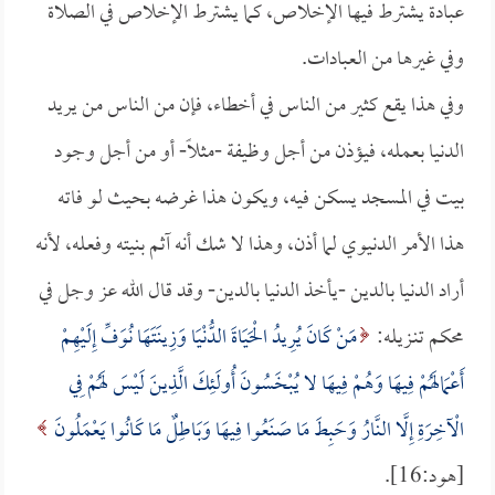
عبادة يشترط فيها الإخلاص، كما يشترط الإخلاص في الصلاة
وفي غيرها من العبادات.
وفي هذا يقع كثير من الناس في أخطاء، فإن من الناس من يريد
الدنيا بعمله، فيؤذن من أجل وظيفة -مثلاً- أو من أجل وجود
بيت في المسجد يسكن فيه، ويكون هذا غرضه بحيث لو فاته
هذا الأمر الدنيوي لما أذن، وهذا لا شك أنه آثم بنيته وفعله، لأنه
أراد الدنيا بالدين -يأخذ الدنيا بالدين- وقد قال الله عز وجل في
محكم تنـزيله:
مَنْ كَانَ يُرِيدُ الْحَيَاةَ الدُّنْيَا وَزِينَتَهَا نُوَفِّ إِلَيْهِمْ
أَعْمَالَهُمْ فِيهَا وَهُمْ فِيهَا لا يُبْخَسُونَ أُولَئِكَ الَّذِينَ لَيْسَ لَهُمْ فِي
الْآخِرَةِ إِلَّا النَّارُ وَحَبِطَ مَا صَنَعُوا فِيهَا وَبَاطِلٌ مَا كَانُوا يَعْمَلُونَ
[هود:16].