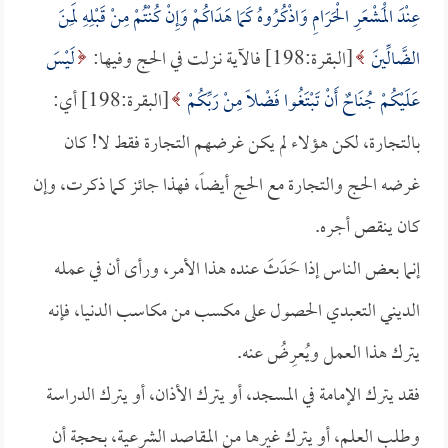
عِنْدَ الْمَشْعَرِ الْحَرَامِ وَاذْكُرُوهُ كَمَا هَدَاكُمْ وَإِنْ كُنْتُمْ مِنْ قَبْلِهِ لَمِنَ
الضَّالِّينَ
[البقرة:198] فالآية نـزلت في الحج وفيها:
لَيْسَ
عَلَيْكُمْ جُنَاحٌ أَنْ تَبْتَغُوا فَضْلاً مِنْ رَبِّكُمْ
[البقرة:198] أي:
بالتجارة، لكن هؤلاء لم يكن غرضهم التجارة فقط لا! كان
غرضه الحج والتجارة مع الحج أيضاً، فهذا جائز كما ذكرت، وإن
كان ينقص أجره.
إنما بعض الناس إذا حَدَثَ عنده هذا الأمر، ورأى أن في عمله
الديني التعبدي الحصول على مكسب من مكاسب الدنيا، فإنه
يترك هذا العمل ويُعرِضُ عنه.
فقد يترك الإمامة في المسجد، أو يترك الأذان، أو يترك الدراسة
وطلب العلم، أو يترك غيرها من المقاصد الشرعية، بحجة أن