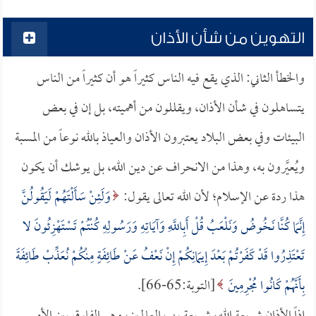
التهوين من شأن الأذان
والخطأ الثاني: الذي يقع فيه الناس كثيراً هو أن كثيراً من الناس
يتساهلون في شأن الأذان، ويقللون من أهميته، بل إن في بعض
البيئات وفي بعض البلاد يعتبرون الأذان والعياذ بالله نوعاً من المسبة
ويُعيَّرون به، وهذا من الانحراف عن دين الله، بل يوشك أن يكون
هذا ردة عن الإسلام؛ لأن الله تعالى يقول:
وَلَئِنْ سَأَلْتَهُمْ لَيَقُولُنَّ
إِنَّمَا كُنَّا نَخُوضُ وَنَلْعَبُ قُلْ أَبِاللَّهِ وَآيَاتِهِ وَرَسُولِهِ كُنْتُمْ تَسْتَهْزِئُونَ لا
تَعْتَذِرُوا قَدْ كَفَرْتُمْ بَعْدَ إِيمَانِكُمْ إِنْ نَعْفُ عَنْ طَائِفَةٍ مِنْكُمْ نُعَذِّبْ طَائِفَةَ
بِأَنَّهُمْ كَانُوا مُجْرِمِينَ
[التوبة:65-66].