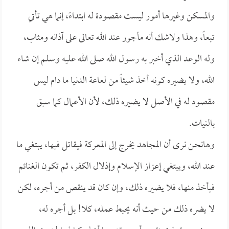
والمسكن وغيرها أمور ليست مقصودة له ابتداءً، إنما هي تأتي
تبعاً، وهذا ولاشك أنه مأجور عند الله تعالى على آذانه ومثاب،
وله الوعد الذي أخبر به رسول الله صلى الله عليه وسلم إن شاء
الله، ولا يضيره كونه أخذ شيئاً من لعاعة الدنيا ما دام ليس
مقصود له في الأصل لا يضيره ذلك، لأن الأعمال كما سبق
بالنيات.
وهانحن نرى أن المجاهد يخرج إلى المعركة فيقاتل فيها، يبتغي ما
عند الله، ويبتغي إعزاز الإسلام وإذلال الكفر، ثم تكون الغنائم
فيأخذ منها، فلا يضيره ذلك، وإن كان قد ينقص من أجره، لكن
لا يضره ذلك من حيث أنه يحبط عمله، كلا! بل أجره له،