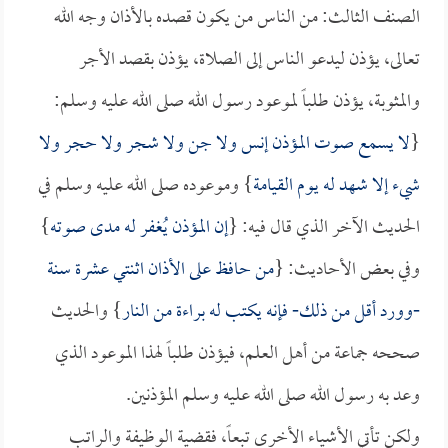
الصنف الثالث: من الناس من يكون قصده بالأذان وجه الله
تعالى، يؤذن ليدعو الناس إلى الصلاة، يؤذن بقصد الأجر
والمثوبة، يؤذن طلباً لموعود رسول الله صلى الله عليه وسلم:
{
لا يسمع صوت المؤذن إنس ولا جن ولا شجر ولا حجر ولا
شيء إلا شهد له يوم القيامة
} وموعوده صلى الله عليه وسلم في
الحديث الآخر الذي قال فيه: {
إن المؤذن يُغفر له مدى صوته
}
وفي بعض الأحاديث: {
من حافظ على الأذان اثنتي عشرة سنة
-وورد أقل من ذلك- فإنه يكتب له براءة من النار
} والحديث
صححه جماعة من أهل العلم، فيؤذن طلباً لهذا الموعود الذي
وعد به رسول الله صلى الله عليه وسلم المؤذنين.
ولكن تأتي الأشياء الأخرى تبعاً، فقضية الوظيفة والراتب