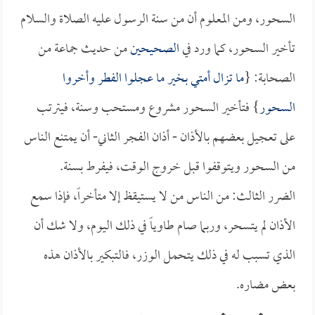
السحور، ومن المعلوم أن من سنة الرسول عليه الصلاة والسلام
تأخير السحور، كما ورد في
الصحيحين
من حديث جماعة من
الصحابة: {
ما تزال أمتي بخير ما عجلوا الفطر وأخروا
السحور
} فتأخير السحور مشروع ومستحب وسنة، فيترتب
على تعجيل بعضهم بالأذان - أذان الفجر الثاني- أن يمتنع الناس
من السحور ويتوقفوا قبل خروج الوقت، فيفرط بسنة.
الضرر الثالث: من الناس من لا يستيقظ إلا متأخراً، فإذا سمع
الأذان لم يتسحر، وربما صام طاوياً في ذلك اليوم، ولا شك أن
الذي تسبب له في ذلك يتحمل الوزر، فالتبكير بالأذان هذه
بعض مضاره.