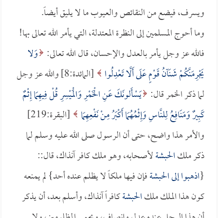
ويسرف، فيضع من النقائص والعيوب ما لا يليق أيضاً.
وما أحوج المسلمين إلى النظرة المعتدلة، التي يأمر الله تعالى بها!
فالله عز وجل يأمر بالعدل والإحسان، قال الله تعالى:
وَلا
يَجْرِمَنَّكُمْ شَنَآنُ قَوْمٍ عَلَى أَلَّا تَعْدِلُوا
[المائدة:8] والله عز وجل
لما ذكر الخمر قال:
يَسْأَلونَكَ عَنِ الْخَمْرِ وَالْمَيْسِرِ قُلْ فِيهِمَا إِثْمٌ
كَبِيرٌ وَمَنَافِعُ لِلنَّاسِ وَإِثْمُهُمَا أَكْبَرُ مِنْ نَفْعِهِمَا
[البقرة:219]
والأمر هذا واضح، حتى أن الرسول صلى الله عليه وسلم لما
ذكر ملك
الحبشة
لأصحابه، وهو ملك كافر آنذاك، قال::
{
اذهبوا إلى
الحبشة
فإن فيها ملكاً لا يظلم عنده أحد} لم يمنعه
كون هذا الملك ملك
الحبشة
كافراً آنذاك، وأسلم بعد، أن يذكر
أن هذا الرجل عنده عدل وإنصاف، ويحمي المظلومين، ولا