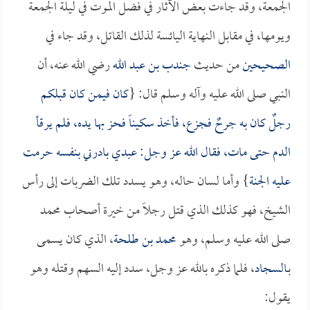
الجمعة، وقد جاءت بعض الآثار في فضل الموت في ليلة الجمعة
ويومها، في مقابل النهاية اليائسة لذلك القاتل، وقد جاء في
الصحيحين
من حديث
جندب بن عبد الله
رضي الله عنه، أن
النبي صلى الله عليه وآله وسلم قال: {
كان فيمن كان قبلكم
رجلٌ كان به جرحٌ فجزع، فأخذ سكيناً فحز بها يده، فلم يرقأ
الدم حتى مات، فقال الله عز وجل: عبدي بادرني بنفسه حرمت
عليه الجنة
} وأما لسان حاله، وهو يسدد تلك الضربات إلى رأس
الشيخ، فهو كذلك الذي قتل رجلاً من خيرة أصحاب محمد
صلى الله عليه وسلم، وهو
محمد بن طلحة
، الذي كان يسمى
بـ
السجاد
، فلما ذكره بالله عز وجل، سدد إليه السهم وقتله وهو
يقول: