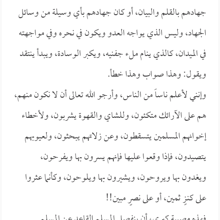
جهادهم بالقلم والبيان، أو كان جهادهم بأي وسيلة من وسائل
الجهاد، وليس الذي يواجه العدو ويكون في نحره وفي مواجهته
في الميدان، كالذي ينام ملء جفنيه، ويكبر الوسادة، ويبدأ ينتقد
ويقول: وهذا صواب وهذا خطأ.
وإنني لأعلم ناساً من الناس، وأرجو الله تعالى أن لا نكون منهم،
هم على الآرائك متكئون، وللشاي والقهوة يشربون، ولأخطاء
إخوانهم المسلمين يتسقطون، وعن زلاتهم يبحثون، ولعيوبهم
يتصيدون، فإذا وقعوا عليها فإنهم يسرون بها ويفرحون،
ويغدون بها ويروحون، ويشيرون بها ويلوحون، وكأنما عثروا
على كنـزٍ ثمين، أو على نصرٍ مبين!!
فهذه مصيبة كبرى، أن ينفصل المسلم القاعد عن المسلم