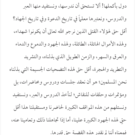
دول بأكملها! ألا تستحق أن ندرسها، ونستفيد منها العبر
والدروس، ونعتبرها معلماً في تاريخ الدعوة وفي تاريخ الجهاد؟
أقل حق لهؤلاء القتلى الذين نرجو الله تعالى أن يكونوا شهداء،
ولهذه الأموال الهائلة، الطائلة، ولهذه الجهود والدموع والدماء
والعرق والسهر، والزمن الطويل الذي بذلناه، والتشريد
والتطريد والهجرة، أقل حق لهذه التضحيات الجسيمة التي بذلناه
نحن المسلمين؛ هو أن نعقد جلسات ودروس ومحاضرات، بل
ومؤتمرات وحلقات للنقاش؛ لنأخذ الدروس والعبر، ونستفيد
ونستلهم من هذه المواقف الكبيرة لحاضرنا ومستقبلنا هذا أقل
حقٍ لهذه الجهود الكبيرة علينا، أما إذا تجاهلنا ذلك وتعامينا عنه،
فمعناه أننا لم نقدر هذه القضية حق قدرها.