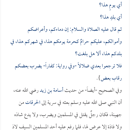
أي يومٍ هذا؟
أي بلدٍ هذا؟
ثم قال عليه الصلاة والسلام: إن دماءكم، وأعراضكم
وأموالكم، عليكم حرامٌ كحرمة يومكم هذا، في شهركم هذا، في
بلدكم هذا، ألا هل بلغت؟
فلا ترجعوا بعدي ضلالاً -وفي رواية: كفاراً- يضرب بعضكم
رقاب بعض
}.
وفي الصحيح -أيضاً- من حديث
أسامة بن زيد
رضي الله عنه،
أن النبي صلى الله عليه وسلم بعثه في سرية إلى
الحرقات
من
جهينة، فكان رجلٌ يقتل في المسلمين ويضرب، ولا يدع شاذه
ولا فاذة إلا عرض لها، فلما رفع عليه أحد المسلمين السيف لاذ