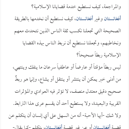
والمراجعة، كيف نستطيع خدمة قضايانا الإسلامية؟
أفغانستان
وغير
أفغانستان
، كيف نستطيع أن نخدمها بالطريقة
الصحيحة التي تجعلنا نكسب ثقة الناس الذين نتحدث معهم
ونخاطبهم، وتجعلنا نستطيع أن نربط الناس بهذه القضايا
الإسلامية ربطاً صحيحاً؟
ليس ربطاً مؤقتاً أو عارضاً أو عاطفياً سرعان ما ينفك وينتهي،
من أدنى خبر يمكن أن ينتشر أو ينتقل أو يشاع، وإنما هو ربطٌ
صحيح دقيق معتدل منصف، لا تؤثر فيه العوادي والمؤثرات
القريبة والبعيدة، ولا يستطيع أحد أن يقسم عرى هذا الترابط.
ولا شك -أيها الأحبة- أنه من السهل على أي إنسان أن يتكلم عن
قضية
أفغانستان
أو عن غير قضية
أفغانستان
، يتكلم -كما يقال-