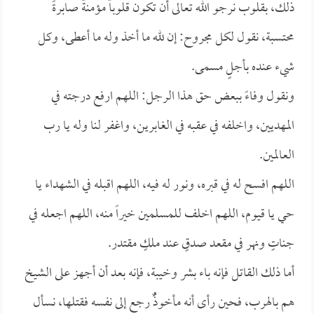
ذلك، بقلوب نرجو الله تعالى أن تكون قلوباً مؤمنةً صابرةً
محتسبة، نقول لكل مجروح: إن لله ما أخذ وله ما أعطى، وكل
شيء عنده بأجلٍ مسمى.
ونقول وفاءً ببعض حق هذا الرجل: اللهم ارفع درجته في
المهديين، واخلفه في عقبه في الغابرين، واغفر لنا وله يا رب
العالمين.
اللهم افسح له في قبره، ونور له فيه، اللهم اقبله في الشهداء يا
حي يا قيوم، اللهم اخلف للمسلمين خيراً منه، اللهم اجعله في
جناتٍ ونهر في مقعد صدقٍ عند ملكٍ مقتدر.
أما ذلك القاتل فإنه باء بشر وخيبة، فإنه بعد أن أجهز على الشيخ
هم بالهرب، فحين رأى أنه مأخوذٌُ رجع إلى نفسه فقتلها، نسأل