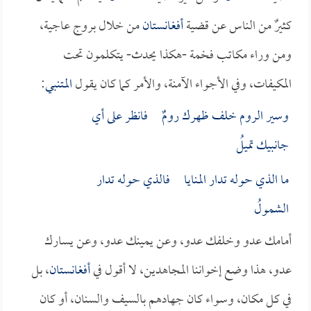
كثيرٌ من الناس عن قضية
أفغانستان
من خلال بروج عاجية،
ومن وراء مكاتب فخمة -هكذا يحدث- يتكلمون تحت
المكيفات، وفي الأجواء الآمنة، والأمر كما كان يقول
المتنبي
:
وسير الروم خلف ظهرك رومٌ فانظر على أي
جانبيك تميلُ
ما الذي حوله تدار المنايا فالذي حوله تدار
الشمولُ
أمامك عدو وخلفك عدو، وعن يمينك عدو، وعن يسارك
عدو، هذا وضع إخواننا المجاهدين، لا أقول في
أفغانستان
، بل
في كل مكان، وسواء كان جهادهم بالسيف والسنان، أو كان