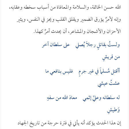
الله حسن الخاتمة، والسلامة والمعافاة من أسباب سخطه وعقابه،
وإنه لأمرٌ يؤرق الضمير ويقلق القلب ويحز في النفس، ويثير
الأحزان والأشجان والمشاعر، أن يحدث أمرٌ كهذا.
ولستُ بقاتلٍ رجلاً يُصلي على سلطان آخر
من قريشٍ
أأقتل مُسلماً في غير جرمٍ فليس بنافعي ما
عشتُ عيشي
له سلطانه وعليَّ إثمي معاذ الله من سفهٍ
وَطيشِ
إن هذا الحدث يؤكد أنه يأتي في فترة حرجة من تاريخ الجهاد