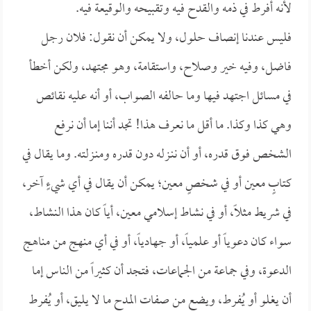
لأنه أفرط في ذمه والقدح فيه وتقبيحه والوقيعة فيه.
فليس عندنا إنصاف حلول، ولا يمكن أن نقول: فلان رجل
فاضل، وفيه خير وصلاح، واستقامة، وهو مجتهد، ولكن أخطأ
في مسائل اجتهد فيها وما حالفه الصواب، أو أنه عليه نقائص
وهي كذا وكذا. ما أقل ما نعرف هذا! تجد أننا إما أن نرفع
الشخص فوق قدره، أو أن ننـزله دون قدره ومنـزلته. وما يقال في
كتابٍ معين أو في شخصٍ معين؛ يمكن أن يقال في أي شيءٍ آخر،
في شريط مثلاً، أو في نشاط إسلامي معين، أياً كان هذا النشاط،
سواء كان دعوياً أو علمياً، أو جهادياً، أو في أي منهج من مناهج
الدعوة، وفي جماعة من الجماعات، فتجد أن كثيراً من الناس إما
أن يغلو أو يُفرط، ويضع من صفات المدح ما لا يليق، أو يُفرط