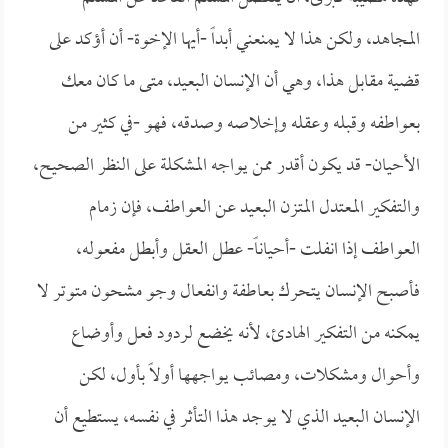
المجاهد، ولكن هذا لا يمنعني أبداً -أيها الإخوة- أن أؤكد على
قضية مقابل هذا، وهي أن الإنسان البعيد، متى ما كان معك
بعواطفه وقبله وعقله وإخلاصه وصدقه، فهو -في كثير من
الأحيان- قد يكون أقدر ممن يواجه المشكلة على النظر الصحيح،
والتفكير المعتدل المتزن البعيد عن العواطف، فإن زمام
العواطف إذا انفلت -أحياناً- عطل العقل وأبطل مفعوله،
فأصبح الإنسان يتحرك بعاطفة وانفعال وجو مشحون متوتر لا
يمكنه من التفكير الهادئ، لأنه يخضع لردود فعل وأوضاع
وأحوال ومشكلات، ومصائب يواجهها أولاً بأول، لكن
الإنسان البعيد الذي لا يوجد هذا التأثر في نفسه، يستطيع أن