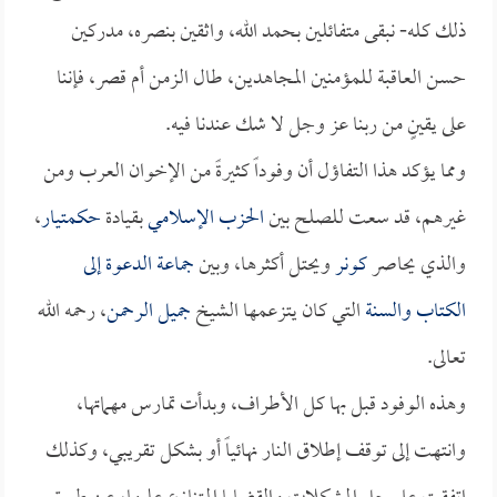
ذلك كله- نبقى متفائلين بحمد الله، واثقين بنصره، مدركين
حسن العاقبة للمؤمنين المجاهدين، طال الزمن أم قصر، فإننا
على يقينٍ من ربنا عز وجل لا شك عندنا فيه.
ومما يؤكد هذا التفاؤل أن وفوداً كثيرةً من الإخوان العرب ومن
غيرهم، قد سعت للصلح بين
الحزب الإسلامي
بقيادة
حكمتيار
،
والذي يحاصر
كونر
ويحتل أكثرها، وبين
جماعة الدعوة إلى
الكتاب والسنة
التي كان يتزعمها الشيخ
جميل الرحمن
، رحمه الله
تعالى.
وهذه الوفود قبل بها كل الأطراف، وبدأت تمارس مهماتها،
وانتهت إلى توقف إطلاق النار نهائياً أو بشكل تقريبي، وكذلك