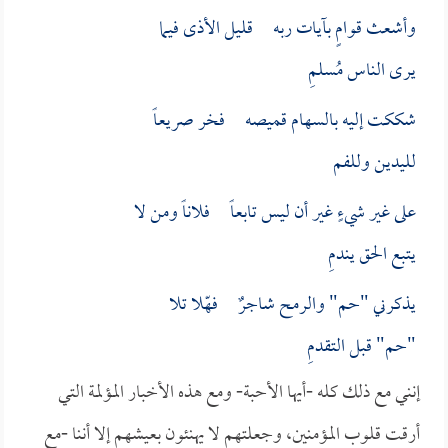
وأشعث قوامٍ بآيات ربه قليل الأذى فيما
يرى الناس مُسلمِ
شككت إليه بالسهام قميصه فخر صريعاً
لليدين وللفم
على غير شيءٍ غير أن ليس تابعاً فلاناً ومن لا
يتبع الحق يندمِ
يذكرني "حم" والرمح شاجرٌ فهّلا تلا
"حم" قبل التقدمِ
إنني مع ذلك كله -أيها الأحبة- ومع هذه الأخبار المؤلمة التي
أرقت قلوب المؤمنين، وجعلتهم لا يهنئون بعيشهم إلا أننا -مع