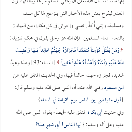
إنها مأساة، نسأل الله تعالى أن يكفي المسلم شرها ويطفئها، وإن
العدو ليفرح بمثل هذه الأخبار التي ينـزعج لها كل مسلم
ومسلمة، وإنني أُحَذِّر نفسي وإخواني في كل مكان، من التهاون
بالدماء -دماء المسلمين- فإن الله عز وجل يقول في محكم تنـزيله:
وَمَنْ يَقْتُلْ مُؤْمِناً مُتَعَمِّداً فَجَزَاؤُهُ جَهَنَّمُ خَالِداً فِيهَا وَغَضِبَ
اللَّهُ عَلَيْهِ وَلَعَنَهُ وَأَعَدَّ لَهُ عَذَاباً عَظِيماً
[النساء:93] وهذا وعيدٌ
شديد، فجزاؤه جهنم خالداً فيها، وفي الحديث المتفق عليه عن
ابن مسعود
رضي الله عنه، أن النبي صلى الله عليه وسلم قال:
{
أول ما يقضى بين الناس يوم القيامة في الدماء
}.
وفي حديث
أبي بكرة
المتفق عليه -أيضاً- يقول النبي صلى الله
عليه وعلى آله وسلم: {
أيها الناس! أي شهرٍ هذا؟