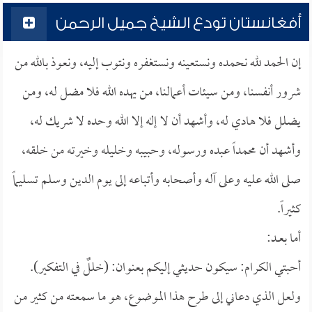
أفغانستان تودع الشيخ جميل الرحمن
إن الحمد لله نحمده ونستعينه ونستغفره ونتوب إليه، ونعوذ بالله من
شرور أنفسنا، ومن سيئات أعمالنا، من يهده الله فلا مضل له، ومن
يضلل فلا هادي له، وأشهد أن لا إله إلا الله وحده لا شريك له،
وأشهد أن محمداً عبده ورسوله، وحبيبه وخليله وخيرته من خلقه،
صلى الله عليه وعلى آله وأصحابه وأتباعه إلى يوم الدين وسلم تسليماً
كثيراً.
أما بعــد:
أحبتي الكرام: سيكون حديثي إليكم بعنوان: (خللٌ في التفكير).
ولعل الذي دعاني إلى طرح هذا الموضوع، هو ما سمعته من كثير من