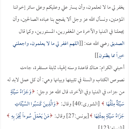
يغفر لي ما لا تعلمون، وأن يستر علي وعليكم وعلى سائر إخواننا
المؤمنين، ونسأل الله عز وجل ألا يفجع بنا عباده الصالحين، وأن
يجعلنا في الدنيا والآخرة من المغفورين، المستورين، وكما قال
الصديق
رضي الله عنه: [[
اللهم اغفر لي ما لا يعلمون، واجعلني
خيراً مما يظنون
]]
أحبتي الكرام: هناك قاعدة وسنه إلهية، ثابتة مستقرة، جاءت
نصوص الكتاب والسنة في تثبيتها وبيانها وهي: أن كل عمل لابد له
من جزاء، في الدنيا وفي الآخرة، قال الله عز وجل:
وَجَزَاءُ سَيِّئَةٍ
سَيِّئَةٌ مِثْلُهَا
[الشورى:40] وقال:
وَالَّذِينَ كَسَبُوا السَّيِّئَاتِ
جَزَاءُ سَيِّئَةٍ بِمِثْلِهَا
[يونس:27] وقال:
مَنْ يَعْمَلْ سُوءاً يُجْزَ بِهِ
[النساء:123].