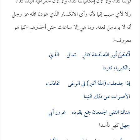
قوتنا كذا، ولا لأن إمكانياتنا كذا، ولا لأن جغرافية البلد كذا،
ولا لأي سبب إنما لأنه رأى الانكسار الذي عودنا الله عز وجل
أنه لا يرد من فعله، وما هي إلا ساعات حتى أخذوهم -كما هو
معروف-:
أتُطفئُ نُور الله نَفخة كافرٍ تعالى الذي
بالكبرياءِ تفردا
إذا جلجلت (اللهُ أكبر) في الوغى تخاذلت
الأصوات عن ذلك النِِدا
هناك التقى الجمعان جمع يقوده غرور
أبي
جهل
كهرٍ تأسدا