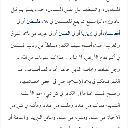
المسلمين، أو تسلطهم على أنفس المسلمين، حيث يقتلونهم قتل
عاد وإرم، كما نسمع مما يقع للمسلمين في بلاد
فلسطين
أو في
أفغانستان
أو في
إريتريا
أو في
الفلبين
أو في غيرها من بلاد الشرق
والغرب؛ حيث أصبح سيف الكفار مسلطاً على رقاب المسلمين
في أكثر بقاع الأرض، لا شك أن هذا كله عقوبات من الله عز
وجل لعباده، وخاصة الذين خالفوا أمره، لقد أصبحت أمم
الكفر تتحكم في بلاد الإسلام، حتى في أخص خصائصها،
وأصبح المسلم محتاجاً إلى الكافر في كل شيء -مع الأسف
الشديد- فمركبه من عنده، وملبسه من عنده، ومأكله في كثير من
الأحيان من عنده، ومشربه من عنده، وسائل التبريد أو التدفئة أو