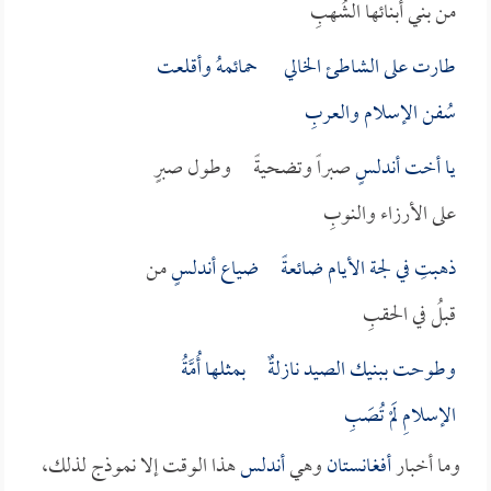
من بني أبنائها الشُهبِ
طارت على الشاطئ الخالي حمائمهُ وأقلعت
سُفن الإسلام والعربِ
يا أخت
أندلسٍ
صبراً وتضحيةً وطول صبرٍ
على الأرزاء والنوبِ
ذهبتِ في لجة الأيام ضائعةً ضياع
أندلسٍ
من
قبلُ في الحقبِ
وطوحت ببنيك الصيد نازلةٌ بمثلها أُمَّةُ
الإسلامِ لَمْ تُصَبِ
وما أخبار
أفغانستان
وهي
أندلس
هذا الوقت إلا نموذج لذلك،