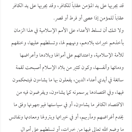
قد يجريها على يد المؤمن عقاباً للكافر، وقد يجريها على يد الكافر
عقاباً للمؤمن إذا عصى أو فرط أو قصر.
ولا شك أن تسلط الأعداء على الأمم الإسلامية في هذا الزمان
بأخذهم خيرات بلادهم، ونهبهم لها، وتسلطهم عليها، وخنقهم
للأمة الإسلامية، واعتدائهم على أموالها وبلادها وأعراضها
ودمائها وأنفسها، وكون كثير من بلاد الإسلام أصبحت لقمة
سائغة في أيدي أعداء الدين، يفعلون بها ما يشاءون فيتحكمون
فيها، وفي اقتصادها يرسمونه كما يشاءون، ويفرضون فيه من
الاقتصاد الكافر ما يشاءون، أو في سياستها فيوجهونها وفق ما
يخدم أغراضهم ومآربهم، أو في خيراتها وبترولها ومعادنها ونفائس
ما وضع الله تعالى فيها من خيرات، أو تسلطهم على أموال