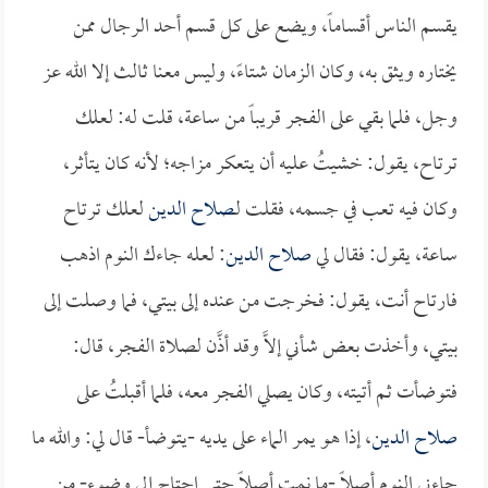
يقسم الناس أقساماً، ويضع على كل قسم أحد الرجال ممن
يختاره ويثق به، وكان الزمان شتاءً، وليس معنا ثالث إلا الله عز
وجل، فلما بقي على الفجر قريباً من ساعة، قلت له: لعلك
ترتاح، يقول: خشيتُ عليه أن يتعكر مزاجه؛ لأنه كان يتأثر،
وكان فيه تعب في جسمه، فقلت لـ
صلاح الدين
لعلك ترتاح
ساعة، يقول: فقال لي
صلاح الدين
: لعله جاءك النوم اذهب
فارتاح أنت، يقول: فخرجت من عنده إلى بيتي، فما وصلت إلى
بيتي، وأخذت بعض شأني إلاَّ وقد أذَّن لصلاة الفجر، قال:
فتوضأت ثم أتيته، وكان يصلي الفجر معه، فلما أقبلتُ على
صلاح الدين
، إذا هو يمر الماء على يديه -يتوضأ- قال لي: والله ما
جاءني النوم أصلاً -ما نمت أصلاً حتى احتاج إلى وضوء- من