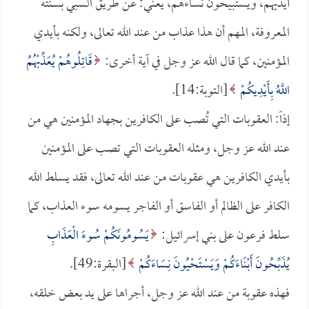
أيديهم، ويستبيحون نساءهم، يعني: عن طريق السبي بسنته
المعروفة، المهم أن هذا عذاب من عند الله تعالى، ولكنه بأيدي
المؤمنين، كما قال الله عز وجل في آية أخرى:
قَاتِلُوهُمْ يُعَذِّبْهُمُ
اللَّهُ بِأَيْدِيكُمْ
[التوبة:14].
إذاً: العقوبات التي تُصب على الكافرين بجهاد المؤمنين هي من
عند الله عز وجل، ومثله العقوبات التي تصب على المؤمنين
بأيدي الكافرين هي عقوبات من عند الله تعالى، فقد يسلط الله
الكافر على الظالم أو الفاسق أو الفاجر يسومه سوء العذاب، كما
سلط فرعون على بني إسرائيل:
يَسُومُونَكُمْ سُوءَ الْعَذَابِ
يُذَبِّحُونَ أَبْنَاءَكُمْ وَيَسْتَحْيُونَ نِسَاءَكُمْ
[البقرة:49].
فهذه عقوبة من عند الله عز وجل، أجراها على يد بعض خلقه،