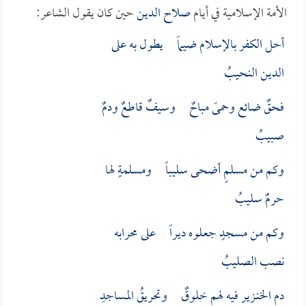
الأمة الإسلامية في أيام
صلاح الدين
حين كان يقول الشاعر:
أحل الكفر بالإسلام ضيماً يطول به على
الدين النحيبُ
فحقٌ ضائع وحمىً مباحٌ وسيفٌ قاطعٌ ودمٌ
صبيبُ
وكم من مسلمٍ أضحى سليباً ومسلمةٍ لها
حرمٌ سليبُ
وكم من مسجدٍ جعلوه ديراً على محرابه
نصب الصليبُ
دم الخنـزير فيه لهم خلوقٌ وتحريقُ المساجدِ