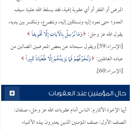
المرض أو الفقر أو أي عقوبة إلهية، فقد يسلط الله علينا سيف
العدو؛ حتى نعود إليه ونستكين إليه، ونتضرع، وننكسر بين يديه،
يقول الله عز وجل:
وَمَا نُرْسِلُ بِالْآياتِ إِلَّا تَخْوِيفاً
[الإسراء:59] ويقول سبحانه عن بعض المعرضين الضالين من
عباده الغافلين:
وَنُخَوِّفُهُمْ فَمَا يَزِيدُهُمْ إِلَّا طُغْيَاناً كَبِيراً
[الإسراء:60].
حال المؤمنين عند العقوبات
أيها الإخوة الأكارم: الناس أمام عقوبات الله عز وجل، صنفان:
الصنف الأول: صنف المؤمنين الذين يعتبرون بهذه الأشياء