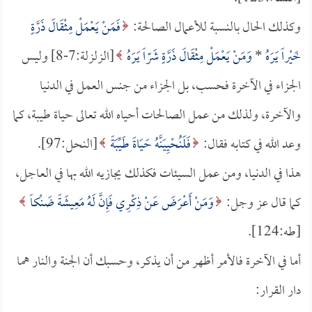
وكذلك الحال بالنسبة للأعمال الصالحة:
فَمَنْ يَعْمَلْ مِثْقَالَ ذَرَّةٍ
خَيْراً يَرَهُ
*
وَمَنْ يَعْمَلْ مِثْقَالَ ذَرَّةٍ شَرّاً يَرَهُ
[الزلزلة:7-8] وليس
الجزاء في الآخرة فحسب، بل الجزاء من جنس العمل في الدنيا
والآخرة، ولذلك من عمل الصالحات أحياه الله تعالى حياة طيبة، كما
وعد الله في كتابه فقال:
فَلَنُحْيِيَنَّهُ حَيَاةً طَيِّبَةً
[النحل:97].
هذا في الدنيا، ومن عمل السيئات فكذلك يجازيه الله بها في العاجل،
كما قال عز وجل:
وَمَنْ أَعْرَضَ عَنْ ذِكْرِي فَإِنَّ لَهُ مَعِيشَةً ضَنْكاً
[طه:124].
أما في الآخرة فالأمر أظهر من أن يذكر، وحسبك أن الجنة والنار هما
دار القرار: