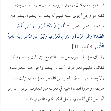
المسلمين دون قتال، ودون سيوف، ودون جهاد، ودون بلاء،
لكنه عز وجل أجرى سنته فيهم أنه ينصر من ينصره، ينصر من
يستحق النصر، ينصر:
الَّذِينَ إِنْ مَكَّنَّاهُمْ فِي الْأَرْضِ أَقَامُوا
الصَّلاةَ وَآتَوُا الزَّكَاةَ وَأَمَرُوا بِالْمَعْرُوفِ وَنَهَوْا عَنِ الْمُنْكَرِ وَلِلَّهِ عَاقِبَةُ
الْأُمُورِ
[الحج:41].
ولذلك ظل المسلمون على مدار التاريخ: إن ألمت بهم ملمة أو
تكالب عليهم عدو عرفوا أنهم لن ينتصروا على هذا العدو بعدد
ولا بعدة، إنما بصدق اللجوء إلى الله عز وجل، وإن نـزلت بهم
هزيمة، وجروا أذيال الخيبة في معركة من المعارك، عرفوا أنهم إنما
أُتُوا من قِبَل أنفسهم، ولعلي أذكر لكم مثالين في ذلك: