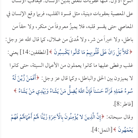
النوع الأول: منها عقوبات تتعلق بدين الإنسان: فيعاقب الإنسان
على المعصية بعقوبات دينية، مثل قسوة القلب، فربما وقع الإنسان في
المعاصي حتى يقسو قلبه، فلا يميزُ معروفاً من منكر، ولا حقاً من
باطل، ولا خيراً من شر، ولا هُدىً من ضلال، كما قال الله عز وجل:
كَلَّا بَلْ رَانَ عَلَى قُلُوبِهِمْ مَا كَانُوا يَكْسِبُونَ
[المطففين:14] يعني:
غلب وغطى عليها ما كانوا يعملون من الأعمال السيئة، حتى كانوا
لا يميزون بين الحق والباطل، وكما قال عز وجل:
أَفَمَنْ زُيِّنَ لَهُ
سُوءُ عَمَلِهِ فَرَآهُ حَسَناً فَإِنَّ اللَّهَ يُضِلُّ مَنْ يَشَاءُ وَيَهْدِي مَنْ يَشَاءُ
[فاطر:8].
وقال سبحانه:
إِنَّ الَّذِينَ لا يُؤْمِنُونَ بِالْآخِرَةِ زَيَّنَّا لَهُمْ أَعْمَالَهُمْ فَهُمْ
يَعْمَهُونَ
[النمل:4].