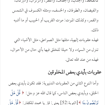
كالقحط، والجدب، والجفاف، والفقر، والزلزال، والبركان،
والفيضان، والطوفان، والخسف، ومثله الكسوف في الشمس
والقمر، وكذلك الموت: موت القريب أو الحبيب أو ما أشبه
ذلك.
فهذه عقوبات إلـهية، مثلها مثل الصواعق، مثل الأشياء التي
تنـزل من السماء، ولا حيلة للخلق فيها بأي حال من الأحوال،
فهذه من عند الله تعالى.
عقوبات بأيدي بعض المخلوقين
وأما النوع الثاني من العقوبات الدنيوية: فقد تكون بأيدي بعض
الخلق، وبأيدي بعض الناس، كما قال الله عز وجل:
قُلْ هَلْ
تَرَبَّصُونَ بِنَا
[التوبة:52] يعني: قل يا محمد للكفار:
قُلْ هَلْ