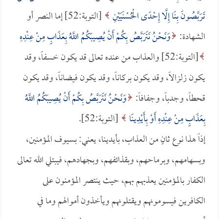
تَرَبَّصُونَ بِنَا إِلَّا إِحْدَى الْحُسْنَيَيْنِ
[التوبة:52] إما النصر أو
الشهادة:
وَنَحْنُ نَتَرَبَّصُ بِكُمْ أَنْ يُصِيبَكُمُ اللَّهُ بِعَذَابٍ مِنْ عِنْدِهِ
[التوبة:52] والعذاب من عنده تعالى قد يكون خسفاً، وقد
يكون زلزالاً، وقد يكون بركاناً، وقد يكون فيضاناً، وقد يكون
قحطاً، وجدباً، وجفافاً:
وَنَحْنُ نَتَرَبَّصُ بِكُمْ أَنْ يُصِيبَكُمُ اللَّهُ
بِعَذَابٍ مِنْ عِنْدِهِ أَوْ بِأَيْدِينَا
[التوبة:52].
إذاً هذا نوع ثانٍ من العذاب، بأيدينا، يعني: بسيوف المؤمنين،
وبسهامهم، وبرماحهم، وبقذائفهم، وبجهادهم، فيبتلي الله تعالى
الكفار بالمؤمنين يعذبهم بهم، حيث ينتصر المؤمنون على
الكافرين فيسومونهم ويقتلونهم ويأخذون أموالهم وما في