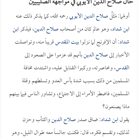
حال صلاح الدين الأيوبي في مواجهة الصليبيين
أولهما: مَثَلُ
صلاح الدين الأيوبي
رحمه الله، كما يذكر ذلك عنه
ابن شداد
، وهو عالم كان من أصحاب
صلاح الدين
، فيذكر
ابن
شداد
: أن الإفرنج لما نـزلوا
بيت المقدس
قريباً منه، وتواصلت
الأخبار إلى
صلاح الدين
بأنهم قد عزموا على الصعود إلى
القدس
، ومحاصرته، وركبوا القنابل عليه، واشتدت مخافة
المسلمين من ذلك بسبب شدة بأس العدو وتسلطهم وقلة
المسلمين، فاضطر الأمراء إلى الاجتماع، وتشاور الناس فيما بينهم
ماذا يصنعون؟
يقول
ابن شداد
: ضاق صدر
صلاح الدين
واكتأب وحزن
لذلك، وتقسم فكره، قال: فكنت جالساً معه طوال الليل، وهو