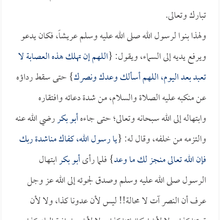
تبارك وتعالى.
ولهذا بنوا لرسول الله صلى الله عليه وسلم عريشاً، فكان يدعو
ويرفع يديه إلى السماء، ويقول: {
اللهم إن تهلك هذه العصابة لا
تعبد بعد اليوم، اللهم أسألك وعدك ونصرك
} حتى سقط رداؤه
عن منكبه عليه الصلاة والسلام، من شدة دعائه وافتقاره
وابتهاله إلى الله سبحانه وتعالى؛ حتى جاءه
أبو بكر
رضي الله عنه
والتزمه من خلفه، وقال له: {
يا رسول الله، كفاك مناشدة ربك
فإن الله تعالى منجز لك ما وعد
} فلما رأى
أبو بكر
ابتهال
الرسول صلى الله عليه وسلم وصدق لجوئه إلى الله عز وجل
عرف أن النصر آت لا محالة!! ليس لأن عدونا كذا، ولا لأن