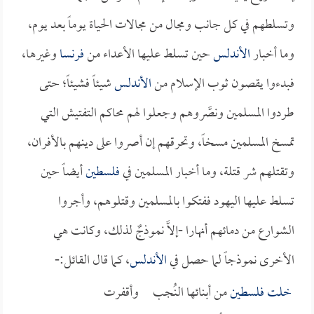
وتسلطهم في كل جانب ومجال من مجالات الحياة يوماً بعد يوم،
وما أخبار
الأندلس
حين تسلط عليها الأعداء من
فرنسا
وغيرها،
فبدءوا يقصون ثوب الإسلام من
الأندلس
شيئاً فشيئاً؛ حتى
طردوا المسلمين ونصَّروهم وجعلوا لهم محاكم التفتيش التي
تمسخ المسلمين مسخاً، وتحرقهم إن أصروا على دينهم بالأفران،
وتقتلهم شر قتلة، وما أخبار المسلمين في
فلسطين
أيضاً حين
تسلط عليها اليهود ففتكوا بالمسلمين وقتلوهم، وأجروا
الشوارع من دمائهم أنهارا -إلاَّ نموذجٌ لذلك، وكانت هي
الأخرى نموذجاً لما حصل في
الأندلس
، كما قال القائل:-
خلت
فلسطين
من أبنائها النُجب وأقفرت