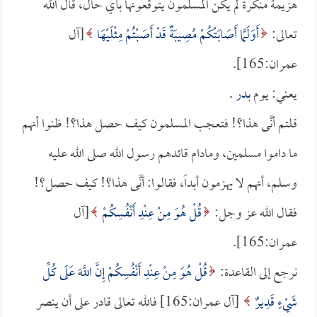
هزيمة منكرة لم يكن المسلمون يتوقعونها بأي حال، قال الله
تعالى:
أَوَلَمَّا أَصَابَتْكُمْ مُصِيبَةٌ قَدْ أَصَبْتُمْ مِثْلَيْهَا
[آل
عمران:165].
يعني: يوم
بدر
.
قلتم أنَّى هذا؟! فتعجب المسلمون كيف حصل هذا؟! ظنوا أنهم
ما داموا مسلمين، ومادام قائدهم رسول الله صلى الله عليه
وسلم، أنهم لا يهزمون أبداً، فقالوا: أنَّى هذا؟! كيف حصل؟!
فقال الله عز وجل:
قُلْ هُوَ مِنْ عِنْدِ أَنْفُسِكُمْ
[آل
عمران:165].
نرجع إلى القاعدة:
قُلْ هُوَ مِنْ عِنْدِ أَنْفُسِكُمْ إِنَّ اللَّهَ عَلَى كُلِّ
شَيْءٍ قَدِيرٌ
[آل عمران:165] فالله تعالى قادر على أن ينصر