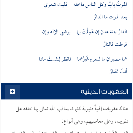
الموتُ بابٌ وكل الناس داخله فليت شعري
بعد الموت ما الدارُ
الدارُ جنة عدنٍ إن عَمِلْتَ بما يرضي الإله وإن
فرطت فالنارُ
هما مصيرانِ ما للمرءِ غَيرُهما فانظر لِنفسكَ ماذا
أنتَ تختارُ
العقوبات الدينية
هناك عقوبات إلهيةٌ دنيوية كثيرة، يعاقب الله تعالى بها خلقه على
ذنوبهم، وعلى معاصيهم، وهي أنواع: