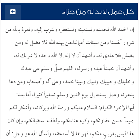
كل عمل لا بد له من جزاء
إن الحمد الله نحمده ونستعينه ونستغفره ونتوب إليه، ونعوذ بالله من
شرور أنفسنا ومن سيئات أعمالنا،من يهده الله فلا مضل له ومن
يضلل فلا هادي له، وأشهد أن لا إله إلا الله وحده لا شريك له،
وأشهد أن محمداً عبده ورسوله، اللهم صلِّ وسلم على عبدك
وخليلك وحبيبك ونبيك ونبينا محمد، وعلى آله وأصحابه ومن دعا
بدعوته وعمل بسنته إلى يوم الدين وسلم تسليماً كثيرا، أما بعد:
أيها الإخوة الكرام: السلام عليكم ورحمة الله وبركاته، وأشكر لكم
جميعاً حسن حفاوتكم، وكرم عنايتكم، ولطف استقبالكم، وإن كان
هذا ليس بغريبٍ منكم، فهو مما لا أستحقه، وأسأل الله عز وجل: أن