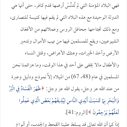
فهي البلاد المؤمنة التي لم تُدنِّسْ أرضها قدم كافر، حتى أنها هي
الدولة الوحيدة مع هذه البلاد التي لم يقم فيها كنيسة للنصارى،
ومع ذلك تجتاحها جحافل الروس وعملائهم من الأفغان
الشيوعيين، ويقع للمسلمين فيها من نهب الأموال وتدمير
الأرض وأخذ الخيرات، وهتك الأعراض، وقتل النساء
والأطفال مالا يخفى على أحد في هذا الوقت، وما هزائمنا نحن
المسلمين في عام (48، 67) من الميلاد إلاَّ نموذج ودليل وعبرة
من عند الله عز وجل، يقول الله عز وجل:
ظَهَرَ الْفَسَادُ فِي الْبَرِّ
وَالْبَحْرِ بِمَا كَسَبَتْ أَيْدِي النَّاسِ لِيُذِيقَهُمْ بَعْضَ الَّذِي عَمِلُوا
لَعَلَّهُمْ يَرْجِعُونَ
[الروم:41].
إذاً كما أن الله تعالى قد يسلط علينا القحط والجدب، أو أنواع