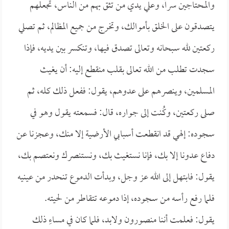
والمحتاجين سراً، وعلي يدي من تثق بهم من الناس، تجعلهم
يتصدقون على الخلق بأموالك، وتخرج من جميع المظالم، ثم تصلي
ركعتين لله سبحانه وتعالى تصدق فيها، وتنكسر بين يديه، فإذا
سجدت تطلب من الله تعالى بقلب منقطع إليه: أن يغيث
المسلمين، وينصرهم على عدوهم، يقول: ففعل ذلك كله، ثم
صلى ركعتين، وكُنت إلى جواره، قال: فسمعته يقول وهو في
سجوده: إلهي قد انقطعت أسبابي الأرضية إلا منك، وعجزنا عن
دفاع عدونا إلا بك، فإنا نستغيث بك، ونستنصرك ونعتصم بك،
يقول: فابتهل إلى الله عز وجل، وبدأت الدموع تنحدر من عينيه
فلما رفع رأسه من سجوده، إذا دموعه تتقاطر من لحيته.
يقول: فعلمت أننا منصورون ولابد، فلما كان في مساءِ ذلك