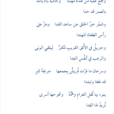
وجمعٌ عليه من هداه مهابة وحاديه بالآيات
بالصبر قد حدا
وشمَّر خيرُ الخلقِ عن ساعد الفدا وهزَّ على
رأس الطغاة المهندا
وجبريلُ في الأُفق القريبِ مُكبرٌ لِيلقي الونى
والرعب في أنفُسِ العِدا
وسرعان ما فرَّت قُريشُُ بِجمعها جريحةَ كبرٍ
قد طغا وتبددا
ينوء بها ثُقل الغرامِ وهَمُّهُ وتجرحها أسرى
تُريدُ لها الفِدا