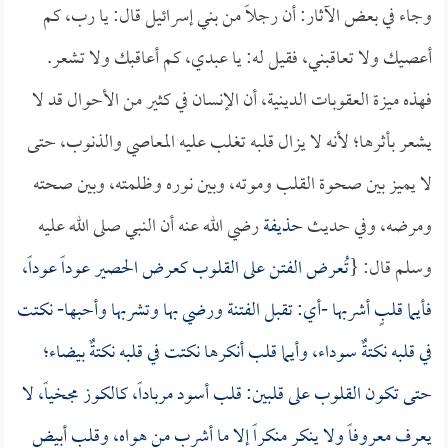
وجاء في بعض الآثار: أن رجلاً من بني إسرائيل قال: يا رب، كم
أعصيك ولا تعاقبني، فقيل له: يا عبدي، كم أعاقبك ولا تشعر.
فهذه ميزة العقوبات الدينية، أن الإنسان في كثير من الأحوال قد لا
يشعر بأثرها؛ لأنه لا يزال قلبه تغلب عليه المعاصي والذنوب، حتى
لا يميز بين صحوة القلب وموته، وبين نوره وظلمته، وبين صحته
ومرضه، وفي حديث
حذيفة
رضي الله عنه أن النبي صلى الله عليه
وسلم قال: {
تُعرض الفتن على القلوب كعرض الحصير عوداً عوداً،
فأيما قلبٍ أشربها -أي: تقبل الفتنة ورضي بها وتشربها وأحبها- نكتت
في قلبه نكتةٌ سوداء، وأيما قلب أنكرها نكتت في قلبه نكتةٌ بيضاء؛
حتى تكون القلوب على قلبين: قلب أسود مرباداً، كالكوز مجخياً، لا
يعرف معروفاً ولا ينكر منكراً إلا ما أشرب من هواه، وقلب أبيض