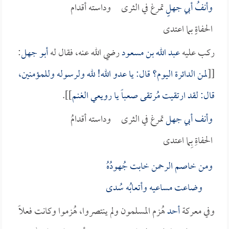
وأنفُ
أبي جهل
ٍ تمرغ في الثرى وداسته أقدام
الحفاةٍ بما اعتدى
ركب عليه
عبد الله بن مسعود
رضي الله عنه، فقال له
أبو جهل
:
[[
لمن الدائرة اليوم؟ قال: يا عدو الله! لله ولرسوله وللمؤمنين،
قال: لقد ارتقيت مُرتقى صعباً يا رويعي الغنم
]].
وأنف
أبي جهل
تمرغ في الثرى وداسته أقدامُ
الحفاةِ بِما اعتدى
ومن خاصم الرحمن خابت جُهودُهُ
وضاعت مساعيه وأتعابُه سُدى
وفي معركة
أحد
هُزم المسلمون ولم ينتصروا، هُزموا وكانت فعلاً