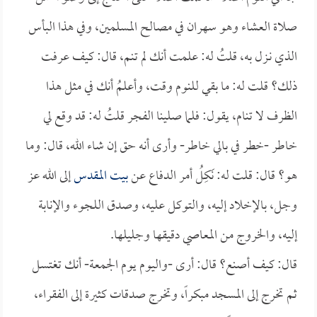
صلاة العشاء وهو سهران في مصالح المسلمين، وفي هذا البأس
الذي نـزل به، قلتُ له: علمت أنك لم تنم، قال: كيف عرفت
ذلك؟ قلت له: ما بقي للنوم وقت، وأعلمُ أنك في مثل هذا
الظرف لا تنام، يقول: فلما صلينا الفجر قلتُ له: قد وقع لي
خاطر -خطر في بالي خاطر- وأرى أنه حق إن شاء الله، قال: وما
هو؟ قال: قلت له: نَكِلُ أمر الدفاع عن
بيت المقدس
إلى الله عز
وجل، بالإخلاد إليه، والتوكل عليه، وصدق اللجوء والإنابة
إليه، والخروج من المعاصي دقيقها وجليلها.
قال: كيف أصنع؟ قال: أرى -واليوم يوم الجمعة- أنك تغتسل
ثم تخرج إلى المسجد مبكراً، وتخرج صدقات كثيرة إلى الفقراء،