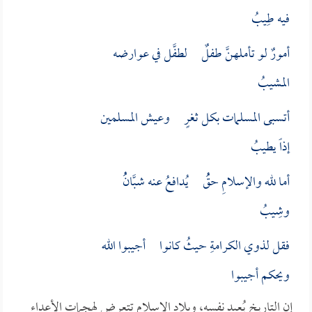
فيه طِيبُ
أمورٌ لو تأملهنَّ طفلٌ لطفَّل في عوارضه
المشيبُ
أتسبى المسلمات بكل ثغرٍ وعيش المسلمين
إذاً يطيبُ
أما لله والإسلامِ حقُُ يُدافعُ عنه شبَّانُُ
وشِيبُ
فقل لذوي الكرامةِ حيثُ كانوا أجيبوا الله
ويحكم أجيبوا
إن التاريخ يُعيد نفسه، وبلاد الإسلام تتعرض لهجمات الأعداء