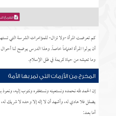
التفريغ ال
كم تعرضت المرأة -ولا تزال- للمؤامرات الشرسة التي تسته
أن يولوا المرأة اهتماماً خاصاً. وهذا الدرس يوضح لنا أحوال الم
وما تعيشه من حياة كريمة في ظل الإسلام.
المخرج من الأزمات التي تمر بها الأمة
إن الحمد لله نحمده ونستعينه ونستغفره ونتوب إليه، ونعوذ با
يضلل فلا هادي له، وأشهد أن لا إله إلا وحده لا شريك له، و
أما بعــد: