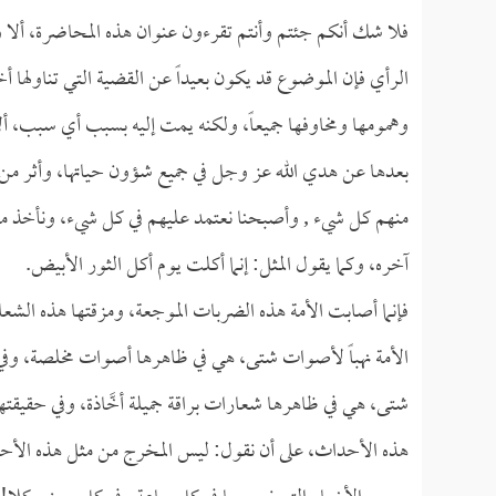
فلا شك أنكم جئتم وأنتم تقرءون عنوان هذه المحاضرة، ألا و
الرأي فإن الموضوع قد يكون بعيداً عن القضية التي تناولها 
وهمومها ومخاوفها جميعاً، ولكنه يمت إليه بسبب أي سبب، أل
بعدها عن هدي الله عز وجل في جميع شؤون حياتها، وأثر من 
منهم كل شيء , وأصبحنا نعتمد عليهم في كل شيء، ونأخذ منهم
آخره، وكما يقول المثل: إنما أكلت يوم أكل الثور الأبيض.
فإنما أصابت الأمة هذه الضربات الموجعة، ومزقتها هذه الشع
الأمة نهباً لأصوات شتى، هي في ظاهرها أصوات مخلصة، وفي 
شتى، هي في ظاهرها شعارات براقة جميلة أخَّاذة، وفي حقيقتها
هذه الأحداث، على أن نقول: ليس المخرج من مثل هذه الأح