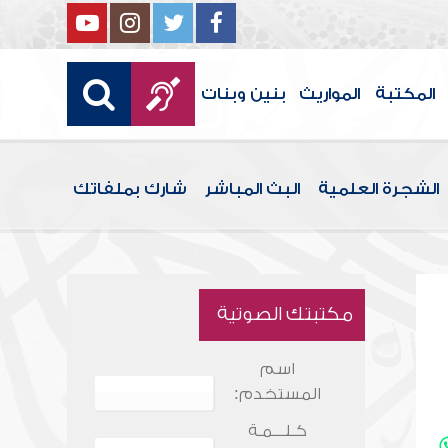
المكتبة
المواريث
بنين وبنات
الشجرة العلمية
البث المباشر
شارك بملفاتك
مكتبتك الصوتية
اسم
المستخدم:
كـلـــمـة