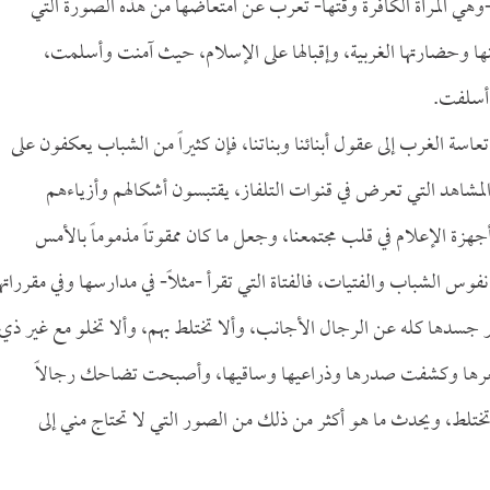
-وهي المرأة الكافرة وقتها- تعرب عن امتعاضها من هذه الصورة التي
ها وحضارتها الغربية، وإقبالها على الإسلام، حيث آمنت وأسلمت،
أسلفت.
عاسة الغرب إلى عقول أبنائنا وبناتنا، فإن كثيراً من الشباب يعكفون على
المشاهد التي تعرض في قنوات التلفاز، يقتبسون أشكالهم وأزياءهم
زة الإعلام في قلب مجتمعنا، وجعل ما كان ممقوتاً مذموماً بالأمس
س الشباب والفتيات، فالفتاة التي تقرأ -مثلاً- في مدارسها وفي مقرراته
ستر جسدها كله عن الرجال الأجانب، وألا تختلط بهم، وألا تخلو مع غير ذي
 شعرها وكشفت صدرها وذراعيها وساقيها، وأصبحت تضاحك رجالاً
ط، ويحدث ما هو أكثر من ذلك من الصور التي لا تحتاج مني إلى