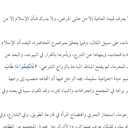
يعرف قيمة العافية إلا من عانى المرض، ولا يدرك شأن الإسلام إلا من
ات، على سبيل المثال، وفيما يتعلق بموضوع المحاضرة، كيف أن الإسلام
ة بالحجاب، وينهاها عن التبرج، ويأمرها بالقرار في البيوت، والبعد عن
المحرمة، ثم يفتح المنافذ المباحة بالزواج الشرعي:
فَانْكِحُوا مَا طَابَ
بذلك يقيم حياة اجتماعية سليمة، يجد الرجل فيها أن اتجاهه منصب إلى وجهة
اهر يراها في المجتمع وانحرافات وأشياء تثيره، وقد تكون سبباً في بعده وفي
عومة، استجاز التعري وافتضاح المرأة في قارعة الطريق، وفي الشارع، وفي
اً وقريبة، وكذلك عزف عنها الزوج؛ لأن الرجل يجد في المجتمع من المظاهر