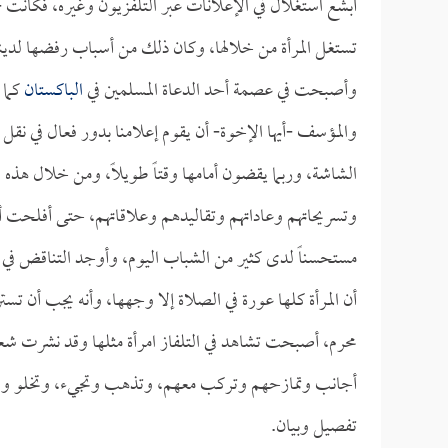
أبشع استغلال في الإعلانات عبر التلفزيون وغيره، فكانت 
تستغل المرأة من خلالها، وكان ذلك من أسباب رفضها لدين
وأصبحت في عصمة أحد الدعاة المسلمين في
الباكستان
كما 
والمؤسف -أيها الإخوة- أن يقوم إعلامنا بدور فعال في نقل ت
الشاشة، وربما يقضون أمامها وقتاً طويلاً، ومن خلال هذه 
وتسريحاتهم وعاداتهم وتقاليدهم وعلاقاتهم، حتى أفلحت أجه
مستحسناً لدى كثير من الشباب اليوم، وأوجد التناقض في نفو
أن المرأة كلها عورة في الصلاة إلا وجهها، وأنه يجب أن ت
محرم، أصبحت تشاهد في التلفاز امرأة مثلها وقد نشرت
أجانب وتمازحهم وتركب معهم، وتذهب وتجيء، وتخلو وتختل
تفصيل وبيان.