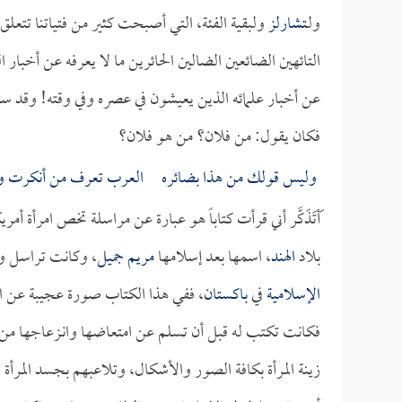
ولـ
تشارلز
ولبقية الفئة، التي أصبحت كثير من فتياتنا تتعلق
التائهين الضائعين الضالين الحائرين ما لا يعرفه عن أخبار ا
عن أخبار علمائه الذين يعيشون في عصره وفي وقته! وقد سئ
فكان يقول: من فلان؟ من هو فلان؟
وليس قولك من هذا بضائره العرب تعرف من أنكرت و
َأتَذَكَّر أني قرأت كتاباً هو عبارة عن مراسلة تخص امرأة أ
بلاد
الهند
، اسمها بعد إسلامها
مريم جميل
، وكانت تراسل و
الإسلامية
في
باكستان
، ففي هذا الكتاب صورة عجيبة عن الر
فكانت تكتب له قبل أن تسلم عن امتعاضها وانـزعاجها من مبا
زينة المرأة بكافة الصور والأشكال، وتلاعبهم بجسد المر