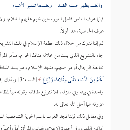
والضد يظهر حسنه الضد وبضدها تتميز الأشياء
فإنما عرف الناس فضل النور، حين خيم عليهم الظلام، ولا 
عرف الجاهلية، هذا أولاً.
ثم إننا ندرك من خلال ذلك عظمة الإسلام في تلك التشريع
جاء بالتشريع الذي يسد من خلاله منافذ الحرام، فيأمر المرأ
مخالطة الرجال أو مزاحمتهم، فنجد الإسلام وهو يسد المنافذ 
لَكُمْ مِنَ النِّسَاءِ مَثْنَى وَثُلاثَ وَرُبَاعَ
[النساء:3] و
واحدة في بيته وفي منـزله، فلا تتوزع طاقاته وقوته نهباً لمظ
عزوفه عما أحل الله تعالى له.
وفي مقابل ذلك فإننا نجد الغرب باسم الحرية الشخصية المز
أماكن اللهو، وفي أجهزة الإعلام، فهانت المرأة: أماً وأخت