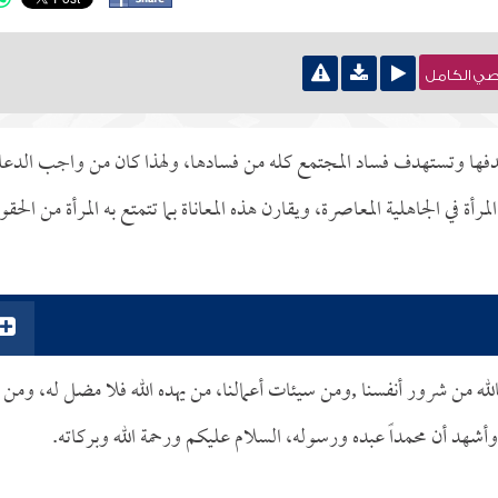
نصي الكامل
دفها وتستهدف فساد المجتمع كله من فسادها، ولهذا كان من واجب الدعا
رأة في الجاهلية المعاصرة، ويقارن هذه المعاناة بما تتمتع به المرأة من الحق
لله من شرور أنفسنا ,ومن سيئات أعمالنا، من يهده الله فلا مضل له، ومن
أشهد أن محمداً عبده ورسوله، السلام عليكم ورحمة الله وبركاته.