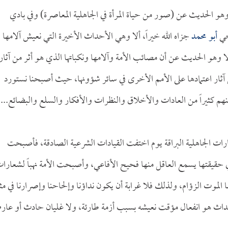
هو الحديث عن (صور من حياة المرأة في الجاهلية المعاصرة) وفي بادي
أخي
أبو محمد
جزاه الله خيراً، ألا وهي الأحداث الأخيرة التي نعيش آلامها
ا وهو الحديث عن أن مصائب الأمة وآلامها ونكباتها الذي هو أثر من آثار
آثار اعتمادها على الأمم الأخرى في سائر شؤونها، حيث أصبحنا نستورد
 كثيراً من العادات والأخلاق والنظرات والأفكار والسلع والبضائع... إ
ارات الجاهلية البراقة يوم اختفت القيادات الشرعية الصادقة، فأصبحت
حقيقتها يسمع العاقل منها فحيح الأفاعي، وأصبحت الأمة نهباً لشعارا
 الموت الزؤام، ولذلك فلا غرابة أن يكون نداؤنا وإلحاحنا وإصرارنا في م
داث هو انفعال مؤقت نعيشه بسبب أزمة طارئة، ولا غليان حادث أو عا