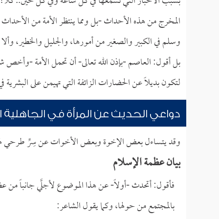
بسبب الأخبار التي نسمعها في كل ساعة وفي كل حين.. كلا!
المخرج من هذه الأحداث -بل ومما ينتظر الأمة من الأحداث م
وسلم في الكبير والصغير من أمورها، والجليل والخطير، وألا ت
بل أقول: العاصم -بإذن الله تعالى- أن تحمل الأمة -وأخص شباب
لتكون بديلاً عن الحضارات الزائفة التي تهيمن على البشرية 
دواعي الحديث عن المرأة في الجاهلية 
وقد يتساءل بعض الإخوة وبعض الأخوات عن سِرِّ طرحي لهذا 
بيان عظمة الإسلام
فأقول: أتحدث -أولاً- عن هذا الموضوع لأجلَّي جانباً من عظ
بالمجتمع من حولها، وكما يقول الشاعر: