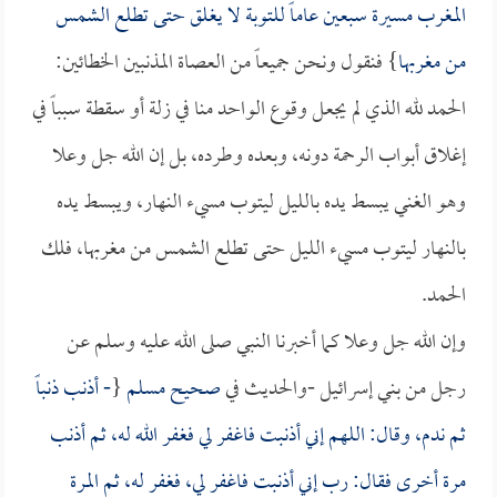
المغرب مسيرة سبعين عاماً للتوبة لا يغلق حتى تطلع الشمس
من مغربها
} فنقول ونحن جميعاً من العصاة المذنبين الخطائين:
الحمد لله الذي لم يجعل وقوع الواحد منا في زلة أو سقطة سبباً في
إغلاق أبواب الرحمة دونه، وبعده وطرده، بل إن الله جل وعلا
وهو الغني يبسط يده بالليل ليتوب مسيء النهار، ويبسط يده
بالنهار ليتوب مسيء الليل حتى تطلع الشمس من مغربها، فلك
الحمد.
وإن الله جل وعلا كما أخبرنا النبي صلى الله عليه وسلم عن
رجل من بني إسرائيل -والحديث في
صحيح مسلم
{
- أذنب ذنباً
ثم ندم، وقال: اللهم إني أذنبت فاغفر لي فغفر الله له، ثم أذنب
مرة أخرى فقال: رب إني أذنبت فاغفر لي، فغفر له، ثم المرة