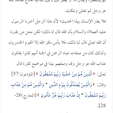
ثم يستغفر، ويقال له: لا يغفر لك لأنك كذاب مخادع تعاهد الله
عز وجل ثم تغش وتنكث.
فلا يغتر الإنسان بهذا الحديث؛ لأن هذا الرجل أخبرنا الرسول
عليه الصلاة والسلام بأن الله قال له ذلك؛ لكن نحن من يخبرنا
أن الله تعالى قال لنا ذلك، فلا يأمن مكر الله إلا القوم الخاسرون.
ولذلك كان من صفات عباد الرحمن في الجنة أنهم كانوا يخافون
عذاب الله عز وجل وقد وصفهم بهذا في مواضع كثيرة قال
تعالى:
الَّذِينَ هُمْ مِنْ خَشْيَةِ رَبِّهِمْ مُشْفِقُونَ
[المؤمنون:57]
وقال:
وَالَّذِينَ يُصَدِّقُونَ بِيَوْمِ الدِّينِ
*
وَالَّذِينَ هُمْ مِنْ عَذَابِ
رَبِّهِمْ مُشْفِقُونَ
*
إِنَّ عَذَابَ رَبِّهِمْ غَيْرُ مَأْمُونٍ
[المعارج:26-
28].