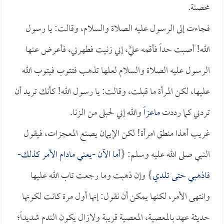
محصنة.
فجاءت إلى الرسول عليه الصلاة والسلام، وقالت: يا رسول
الله! أصبت حداً فأقمه عليَّ، إني زنيت فطهرني، فأعرض عنها
الرسول عليه الصلاة والسلام لعلها تذهب فتتوب فيتوب الله
عليها، لكن المرأة ما قبلت، وقالت: يا رسول الله! كأنك تريد أن
تردني كما رددت
ماعزاً
والله إني لحبلى من الزنا.
غريب أهذا منطق امرأة! لكن الإيمان يصنع المعجزات، فيقول
النبي صلى الله عليه وسلم: {
أما الآن -يعني مادام الأمر كذلك-
فاذهبي حتى تلدي
} وإن ذهبت وما رجعت تاب الله عليها
وانتهى الأمر، لكنها يمكن أن نقول: إنها أول مرة كانت لكونها
حديثة عهد بالمعصية، المعصية قريبة ولازال يكون الندم شديداً؛