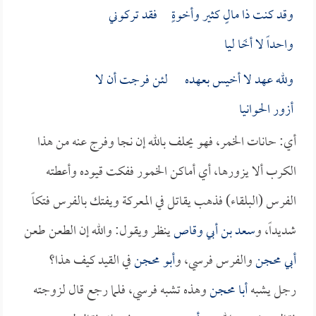
وقد كنت ذا مالٍ كثير وأخوةٍ فقد تركوني
واحداً لا أخَا ليا
ولله عهد لا أخيس بعهده لئن فرجت أن لا
أزور الحوانيا
أي: حانات الخمر، فهو يحلف بالله إن نجا وفرج عنه من هذا
الكرب ألا يزورها، أي أماكن الخمور ففكت قيوده وأعطته
الفرس (البلقاء) فذهب يقاتل في المعركة ويفتك بالفرس فتكاً
شديداً، و
سعد بن أبي وقاص
ينظر ويقول: والله إن الطعن طعن
أبي محجن
والفرس فرسي، و
أبو محجن
في القيد كيف هذا؟
رجل يشبه
أبا محجن
وهذه تشبه فرسي، فلما رجع قال لزوجته