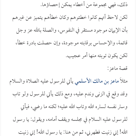
ذلك، فهي مجموعة من أخطاء يمكن إحصاؤها.
لكن لاحظ أنهم كانوا خطئوهم وكان خطأهم يتميز عن غيرهم
بأن الإيمان موجود مستقر في النفوس، والصلة بالله عز وجل
قائمة، والإحساس برقابته موجودة، وإن حصلت بادرة خطأ،
لكن يكون توبته منها أمر عجيب.
قصة ماعز:
مثلاً
ماعز بن مالك الأسلمي
يأتي للرسول عليه الصلاة والسلام
وقد وقع في الزنى وندم عليه، ومع ذلك يأتي للرسول ولو تاب
وستر نفسه لستره الله وتاب الله عليه؛ لكنه ما رضي، فيأتي
للرسول عليه السلام في مجلسه ويقف أمامه، ويقول: يا رسول
الله! إني زنيت فطهرني، ثم من هنا: يا رسول الله! إني زنيت