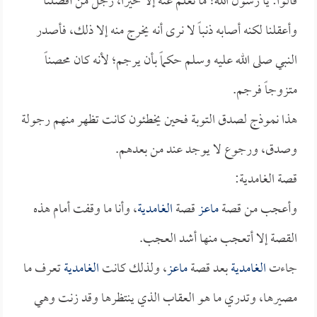
قالوا: يا رسول الله! ما نعلم عنه إلا خيراً، رجل من أفضلنا
وأعقلنا لكنه أصابه ذنباً لا نرى أنه يخرج منه إلا ذلك، فأصدر
النبي صلى الله عليه وسلم حكماً بأن يرجم؛ لأنه كان محصناً
متزوجاً فرجم.
هذا نموذج لصدق التوبة فحين يخطئون كانت تظهر منهم رجولة
وصدق، ورجوع لا يوجد عند من بعدهم.
قصة الغامدية:
وأعجب من قصة
ماعز
قصة
الغامدية
، وأنا ما وقفت أمام هذه
القصة إلا أتعجب منها أشد العجب.
جاءت
الغامدية
بعد قصة
ماعز
، ولذلك كانت
الغامدية
تعرف ما
مصيرها، وتدري ما هو العقاب الذي ينتظرها وقد زنت وهي