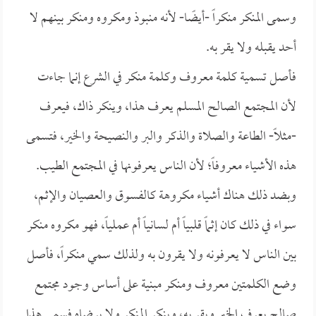
وسمى المنكر منكراً -أيضًا- لأنه منبوذ ومكروه ومنكر بينهم لا
أحد يقبله ولا يقر به.
فأصل تسمية كلمة معروف وكلمة منكر في الشرع إنما جاءت
لأن المجتمع الصالح المسلم يعرف هذا، وينكر ذاك، فيعرف
-مثلاً- الطاعة والصلاة والذكر والبر والنصيحة والخير، فتسمى
هذه الأشياء معروفاً؛ لأن الناس يعرفونها في المجتمع الطيب.
وبضد ذلك هناك أشياء مكروهة كالفسوق والعصيان والإثم،
سواء في ذلك كان إثماً قلبياً أم لسانياً أم عملياً، فهو مكروه منكر
بين الناس لا يعرفونه ولا يقرون به ولذلك سمي منكراً، فأصل
وضع الكلمتين معروف ومنكر مبنية على أساس وجود مجتمع
صالح يعرف الخير ويقر به، وينكر المنكر ولا يرضاه فسمي هذا