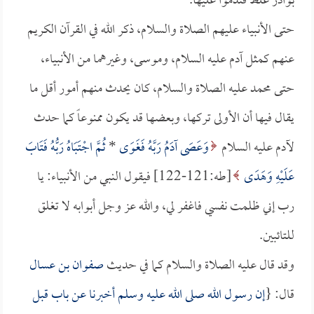
بوادر غلط فندموا عليها.
حتى الأنبياء عليهم الصلاة والسلام، ذكر الله في القرآن الكريم
عنهم كمثل آدم عليه السلام، وموسى، وغيرهما من الأنبياء،
حتى محمد عليه الصلاة والسلام، كان يحدث منهم أمور أقل ما
يقال فيها أن الأولى تركها، وبعضها قد يكون ممنوعاً كما حدث
لآدم عليه السلام
وَعَصَى آدَمُ رَبَّهُ فَغَوَى
*
ثُمَّ اجْتَبَاهُ رَبُّهُ فَتَابَ
عَلَيْهِ وَهَدَى
[طه:121-122] فيقول النبي من الأنبياء: يا
رب إني ظلمت نفسي فاغفر لي، والله عز وجل أبوابه لا تغلق
للتائبين.
وقد قال عليه الصلاة والسلام كما في حديث
صفوان بن عسال
قال: {
إن رسول الله صلى الله عليه وسلم أخبرنا عن باب قبل