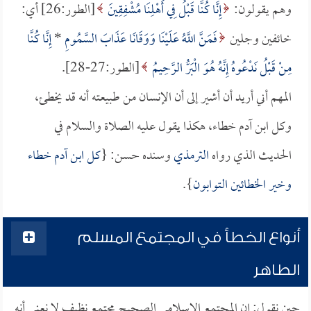
وهم يقولون:
إِنَّا كُنَّا قَبْلُ فِي أَهْلِنَا مُشْفِقِينَ
[الطور:26] أي:
خائفين وجلين
فَمَنَّ اللَّهُ عَلَيْنَا وَوَقَانَا عَذَابَ السَّمُومِ
*
إِنَّا كُنَّا
مِنْ قَبْلُ نَدْعُوهُ إِنَّهُ هُوَ الْبَرُّ الرَّحِيمُ
[الطور:27-28].
المهم أني أريد أن أشير إلى أن الإنسان من طبيعته أنه قد يخطئ،
وكل ابن آدم خطاء، هكذا يقول عليه الصلاة والسلام في
الحديث الذي رواه
الترمذي
وسنده حسن: {
كل ابن آدم خطاء
وخير الخطائين التوابون
}.
أنواع الخطأ في المجتمع المسلم
الطاهر
حين نقول: إن المجتمع الإسلامي الصحيح مجتمع نظيف لا نعني أنه