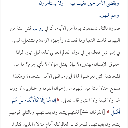
ويقضي الأمر حين تغيب تيم ولا يستأمرون
وهم شهود
صورة ثالثة: تسمعون يوماً من الأيام، أن في
روسيا
قتل ستة من
اليهود، قامت الدنيا وما قعدت، وأجهزة الإعلام تشتغل، ليس
في إسرائيل فقط، بل في دول العالم الغربي كله، ليل نهار، لماذا
حقوق الإنسان مهدورة؟ لماذا يقتل هؤلاء؟ بأي جرم؟ ما هي
المحاكمة التي تعرضوا لها؟ أين مواثيق الأمم المتحدة؟ وهكذا
نسمع جدلاً ستة من اليهود من إخوان القردة والخنازير، لا وزن
لهم ولا قيمة ولا اعتبار قال تعالى:
إِنْ هُمْ إِلَّا كَالْأَنْعَامِ بَلْ هُمْ
أَضَلُّ
[الفرقان:44] لكنهم يشعرون بقيمتهم، وبالتالي قومهم
يشعرون بقيمتهم، فيحركون العالم كله أمام هؤلاء الذين قتلوا.