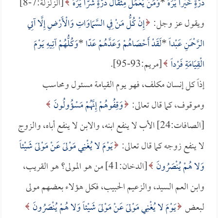
ذَرَّةٍ خَيْراً يَرَهُ
*
وَمَنْ يَعْمَلْ مِثْقَالَ ذَرَّةٍ شَرّاً يَرَهُ
[الزلزلة:7-8]
ويقول عز وجل:
إِنْ كُلُّ مَنْ فِي السَّمَاوَاتِ وَالْأَرْضِ إِلَّا آتِي
الرَّحْمَنِ عَبْداً
*
لَقَدْ أَحْصَاهُمْ وَعَدَّهُمْ عَدّا
*
وَكُلُّهُمْ آتِيهِ يَوْمَ
الْقِيَامَةِ فَرْداً
[مريم:93-95].
إذاً كل إنسان مكلف، فهو يوم القيامة مسئول ومحاسب
وموقوف، كما قال تعالى:
وَقِفُوهُمْ إِنَّهُمْ مَسْؤُولُونَ
[الصافات:24] الأب لا ينفع ابنه، والابن لا ينفع أباه، والزوج
لا ينفع زوجه كما قال تعالى:
يَوْمَ لا يُغْنِي مَوْلىً عَنْ مَوْلىً شَيْئاً
وَلا هُمْ يُنْصَرُونَ
[الدخان:41] من هو المولى؟ هو القريب،
وابن العم السيد، والزعيم الحبيب، فكل هؤلاء بعضهم مولى
لبعض
يَوْمَ لا يُغْنِي مَوْلىً عَنْ مَوْلىً شَيْئاً وَلا هُمْ يُنْصَرُونَ