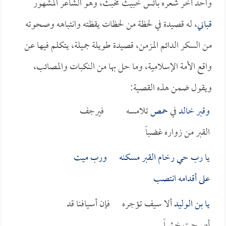
واحد آخر شعره بائس خبيث مخبث، وهو الشاعر المشهور
قباني
، له قصيدة في لحظة من لحظات يقظته وانتباهه وصحوته
من السكر الدائم المزمن، قصيدة طويلة جميلة، يتكلم فيها عن
واقع الأمة الإسلامية، وما حل بها من النكبات والمصائب،
ويقول ضمن هذه القصية:
وقبر
خالد
في
حمص
تلامسه فيرجف
القبر من زواره غضباً
يا رب حي رخام القبر مسكنه ورب ميت
على أقدامه انتصب
يا
بن الوليد
ألا سيف تؤجره فإن أسيافنا قد
أصبحت خشباً