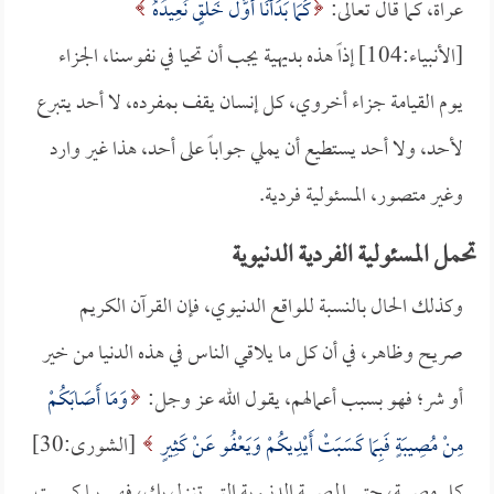
عراة، كما قال تعالى:
كَمَا بَدَأْنَا أَوَّلَ خَلْقٍ نُعِيدُهُ
[الأنبياء:104] إذاً هذه بديهية يجب أن تحيا في نفوسنا، الجزاء
يوم القيامة جزاء أخروي، كل إنسان يقف بمفرده، لا أحد يتبرع
لأحد، ولا أحد يستطيع أن يملي جواباً على أحد، هذا غير وارد
وغير متصور، المسئولية فردية.
تحمل المسئولية الفردية الدنيوية
وكذلك الحال بالنسبة للواقع الدنيوي، فإن القرآن الكريم
صريح وظاهر، في أن كل ما يلاقي الناس في هذه الدنيا من خير
أو شر؛ فهو بسبب أعمالهم، يقول الله عز وجل:
وَمَا أَصَابَكُمْ
مِنْ مُصِيبَةٍ فَبِمَا كَسَبَتْ أَيْدِيكُمْ وَيَعْفُو عَنْ كَثِيرٍ
[الشورى:30]
كل مصيبة، حتى المصيبة الدنيوية التي تنـزل بك، فهي بما كسبت