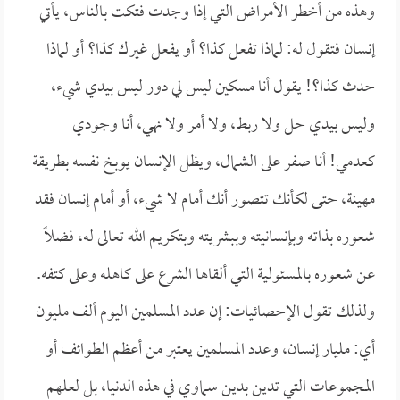
وهذه من أخطر الأمراض التي إذا وجدت فتكت بالناس، يأتي
إنسان فتقول له: لماذا تفعل كذا؟ أو يفعل غيرك كذا؟ أو لماذا
حدث كذا؟! يقول أنا مسكين ليس لي دور ليس بيدي شيء،
وليس بيدي حل ولا ربط، ولا أمر ولا نهي، أنا وجودي
كعدمي! أنا صفر على الشمال، ويظل الإنسان يوبخ نفسه بطريقة
مهينة، حتى لكأنك تتصور أنك أمام لا شيء، أو أمام إنسان فقد
شعوره بذاته وبإنسانيته وببشريته وبتكريم الله تعالى له، فضلاً
عن شعوره بالمسئولية التي ألقاها الشرع على كاهله وعلى كتفه.
ولذلك تقول الإحصائيات: إن عدد المسلمين اليوم ألف مليون
أي: مليار إنسان، وعدد المسلمين يعتبر من أعظم الطوائف أو
المجموعات التي تدين بدين سماوي في هذه الدنيا، بل لعلهم