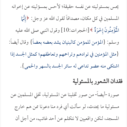
يحس بمسئوليته عن نفسه حقيقة؛ لأحس بمسؤليته عن إخوانه
المسلمين في كل مكان، مصداقاً لقول الله عز وجل:
إِنَّمَا
الْمُؤْمِنُونَ إِخْوَةٌ
[الحجرات:10] وقول النبي صلى الله عليه
وسلم: {
المؤمن للمؤمن كالبنيان يشد بعضه بعضاً
} وقال أيضاً:
{
مثل المؤمنين في توادهم وتراحمهم وتعاطفهم؛ كمثل الجسد إذا
اشتكى منه عضو تداعى له سائر الجسد بالسهر والحمى
}.
فقدان الشعور بالمسئولية
صورة -أيضاً- من صور تخلينا عن المسئولية، تخلي المسلمين عن
مسئولية ما يحدث، لو سألت أي فرد منا دعونا ممن هم خارج
المسجد، لنكن واقعيين لا نتكلم عن أحد غائب، من أجل أن