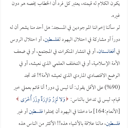
يكون الكلام له قيمته، يعتبر كل فرد أن الخطاب يخصه هو دون
غيره.
لو سألنا إخواننا الموجودين في المسجد: هل أحد منا يشعر أن له
دوراً أو مشاركة في احتلال اليهود لـ
فلسطين
، أو احتلال الروس
في
أفغانستان
، أو في انتشار المنكرات في المجتمع، أو في ضعف
الأمة الإسلامية، أو في التخلف العلمي الذي نعيشه، أو في
الوضع الاقتصادي المتردي الذي تعيشه الأمة؟! قد تجد
(90%) على الأقل يقول: أنا ليس لي دور! أنا قائم بعملي خير
قيام، ليس لي تدخل بالناس:
وَلا تَزِرُ وَازِرَةٌ وِزْرَ أُخْرَى
[الأنعام:164] ما دخلنا في اليهود أن يحتلوا
فلسطين
أو غير
فلسطين
، مالنا علاقة بالأشياء هذه!! الأكثر من الناس هذه