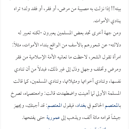
بيته!! إذا نـزلت به مصيبة من مرض، أو فقر، أو فقد ولد؛ تراه
ينادي الأموات.
ومن جهة أخرى تجد بعض المسلمين يعبرون -لكنه تعبير له
دلالته- عن شعورهم بالأسف من الواقع بنداء الأموات، مثلاً:
امرأة تقول الشعر، لاحظت ما تعانيه الأمة الإسلامية من فقر
ومرض وتخلف وجهل وذل إلى غير ذلك، فبدلاً من أن تنادي
نفسها، وتنادي أخواتها ومثيلاتها، وتنادي المسلمين، كما قالت
المسلمة الأولى لما أهينت واضطهدت قالت: وامعتصماه، تصرخ
بـ
المعتصم
الحاكم في
بغداد
، فيقول
المعتصم
: قد أجبتك، ويجهز
جيشاً قوامه مائة ألف، ويذهب إلى
عمورية
حتى يفتحها.