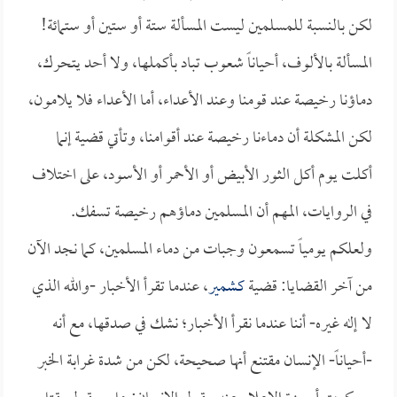
لكن بالنسبة للمسلمين ليست المسألة ستة أو ستين أو ستمائة!
المسألة بالألوف، أحياناً شعوب تباد بأكملها، ولا أحد يتحرك،
دماؤنا رخيصة عند قومنا وعند الأعداء، أما الأعداء فلا يلامون،
لكن المشكلة أن دماءنا رخيصة عند أقوامنا، وتأتي قضية إنما
أكلت يوم أكل الثور الأبيض أو الأحمر أو الأسود، على اختلاف
في الروايات، المهم أن المسلمين دماؤهم رخيصة تسفك.
ولعلكم يومياً تسمعون وجبات من دماء المسلمين، كما نجد الآن
من آخر القضايا: قضية
كشمير
، عندما تقرأ الأخبار -والله الذي
لا إله غيره- أننا عندما نقرأ الأخبار؛ نشك في صدقها، مع أنه
-أحياناً- الإنسان مقتنع أنها صحيحة، لكن من شدة غرابة الخبر