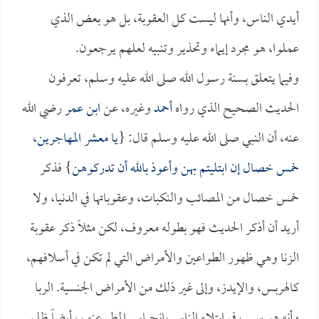
أيدي الناس، وأنها ليست كل العقوبة، بل هو بعض الذي
عملوا، هو مجرد إيماء وتحذير وتنبيه لعلهم يرجعون.
وفيما يتعلق بسنة رسول الله صلى الله عليه وسلم، تعرفون
الحديث الصحيح الذي رواه
أحمد
وغيره، عن
ابن عمر
رضي الله
عنه، أن النبي صلى الله عليه وسلم قال: {
يا معشر المهاجرين،
خمس خصال إن ابتليتم بهن وأعوذ بالله أن تدركوهن
} فذكر
خمس خصال من المصائب والنكبات، وعقوباتها في الدنيا، ولا
أريد أن أذكر الحديث فهو بطوله معروف، لكن مثلاً ذكر عقوبة
الزنا وهي ظهور الطواعين والأمراض التي لم تكن في أسلافهم،
كالهربس، والإيدز، وإلى غير ذلك من الأمراض الجنسية. الربا
وأنه هو سبب في ابتلاء الناس بانحباس المطر عنهم، أيضاً ظلم