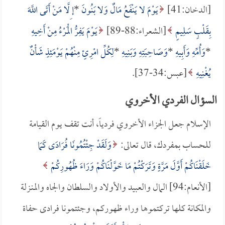
[الدخان:41]
يَوْمَ لا يَنْفَعُ مَالٌ وَلا بَنُونَ
*
إ ِلَّا مَنْ أَتَى اللَّهَ
بِقَلْبٍ سَلِيمٍ
[الشعراء:88-89]
يَوْمَ يَفِرُّ الْمَرْءُ مِنْ أَخِيهِ
*
وَأُمِّهِ وَأَبِيهِ
*
وَصَاحِبَتِهِ وَبَنِيهِ
*
لِكُلِّ امْرِئٍ مِنْهُمْ يَوْمَئِذٍ شَأْنٌ
يُغْنِيهِ
[عبس:34-37].
السؤال الفردي الأخروي
الإسلام جعل الجزاء الأخروي فردياً، أنت تقف يوم القيامة
للحساب بمفردك، قال تعالى:
وَلَقَدْ جِئْتُمُونَا فُرَادَى كَمَا
خَلَقْنَاكُمْ أَوَّلَ مَرَّةٍ وَتَرَكْتُمْ مَا خَوَّلْنَاكُمْ وَرَاءَ ظُهُورِكُمْ
[الأنعام:94] المال والعبيد والأولاد والسلطان والجاه والمنـزلة
والمكانة كلها تركتموها وراء ظهوركم، وجئتمونا فرادى حفاة