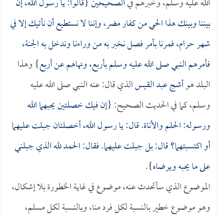
الله عليه وسلم، وخبرهم في
الصحيحين
{
قالوا: يا رسول الله، إن
بيننا وبينك هذا الحي من كفار مضر، وإننا لا نستطيع أن نأتيك إلا في
شهر حرام، فمرنا بأمر فصل نخبر به من وراءنا وندخل به الجنة،
فأمرهم النبي صلى الله عليه وسلم بأربع، ونهاهم عن أربع
} وهذا
البلد هو
أشج عبد القيس
الذي قال: عنه النبي صلى الله عليه
وسلم، كما في الحديث الصحيح: {
إن فيك خصلتين يحبهما الله
ورسوله: الحلم والأناة. قال: يا رسول الله، أخصلتان جبلت عليهما
أو اكتسبتهما؟ قال: بل جبلت عليهما. فقال: الحمد لله الذي جبلني
على ما يحبه ويرضاه
}.
الموضوع الذي سأتحدث عنه، موضوع في غاية الخطورة بلا إشكال،
وهو موضوع خطير بالنسبة لكل فرد منا، وبالنسبة لكل مسلم،