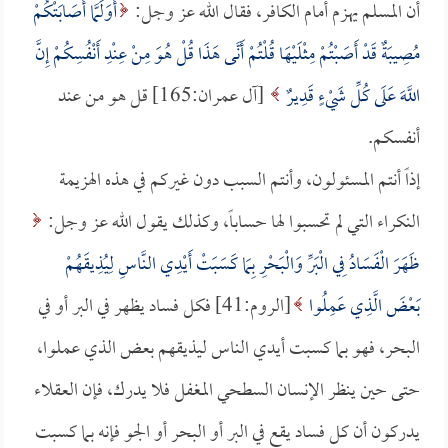
أن المسلم يهزم أمام الكافر، فقال الله عز وجل:
أَوَلَمَّا أَصَابَتْكُمْ
مُصِيبَةٌ قَدْ أَصَبْتُمْ مِثْلَيْهَا قُلْتُمْ أَنَّى هَذَا قُلْ هُوَ مِنْ عِنْدِ أَنْفُسِكُمْ إِنَّ
اللَّهَ عَلَى كُلِّ شَيْءٍ قَدِيرٌ
[آل عمران:165] قل هو من عند
أنفسكم.
إذاً أنتم المسئولون، وأنتم السبب دون غيركم في هذه الهزيمة
النكراء التي لم تحسبوا لها حساباً، وكذلك يقول الله عز وجل:
ظَهَرَ الْفَسَادُ فِي الْبَرِّ وَالْبَحْرِ بِمَا كَسَبَتْ أَيْدِي النَّاسِ لِيُذِيقَهُمْ
بَعْضَ الَّذِي عَمِلُوا
[الروم:41] فكل فساد يظهر في البر أو في
البحر، فهو بما كسبت أيدي الناس ليذيقهم بعض الذي عملوا،
حتى حين ينظر الإنسان السطحي المغفل فلا يدرك، فإن العقلاء
يدركون أن كل فساد يقع في البر أو البحر أو الجو فإنه بما كسبت