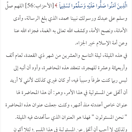
الَّذِينَ آمَنُوا صَلُّوا عَلَيْهِ وَسَلِّمُوا تَسْلِيماً
[الأحزاب:56] اللهم صلِّ
وسلم على عبدك ورسولك نبينا محمد، الذي بلغ الرسالة، وأدى
الأمانة، ونصح الأمة، وكشف الله تعالى به الغمة، فجزاه الله عنا
وعن أمة الإسلام خير الجزاء.
في هذه الليلة، ليلة التاسع والعشرين من شهر ذي القعدة، لعام ألف
وأربعمائة وعشرة للهجرة، تنعقد هذه المحاضرة، وأود أن أنبه إلى
لبس ربما كنت طرفاً وسبباً فيه، أو كان غيري كذلك لأنني لا أريد
أن أتخلى عن المسئولية في هذا الأمر، وهو: أن هذا المحاضرة لها
عنوان خاص أعددته منذ أشهر، وكنت جعلت عنوان هذه المحاضرة
" نحن المسئولون " فهذا هو العنوان الذي سأتحدث فيه الليلة.
ولذلك لا أحب أن أتخلى عن المسئولية في هذا اللبس؛ لئلا أكون