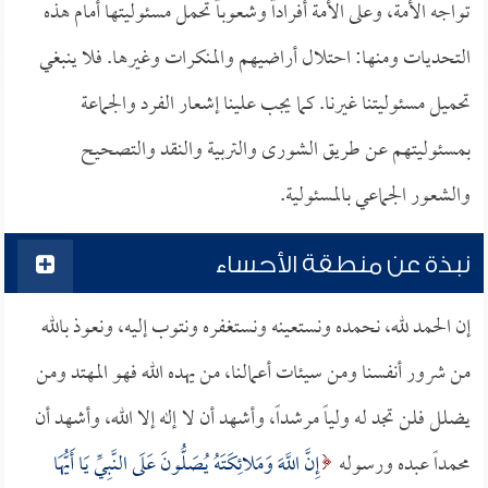
تواجه الأمة، وعلى الأمة أفراداً وشعوباً تحمل مسئوليتها أمام هذه
التحديات ومنها: احتلال أراضيهم والمنكرات وغيرها. فلا ينبغي
تحميل مسئوليتنا غيرنا. كما يجب علينا إشعار الفرد والجماعة
بمسئوليتهم عن طريق الشورى والتربية والنقد والتصحيح
والشعور الجماعي بالمسئولية.
نبذة عن منطقة الأحساء
إن الحمد لله، نحمده ونستعينه ونستغفره ونتوب إليه، ونعوذ بالله
من شرور أنفسنا ومن سيئات أعمالنا، من يهده الله فهو المهتد ومن
يضلل فلن تجد له ولياً مرشداً، وأشهد أن لا إله إلا الله، وأشهد أن
محمداً عبده ورسوله
إِنَّ اللَّهَ وَمَلائِكَتَهُ يُصَلُّونَ عَلَى النَّبِيِّ يَا أَيُّهَا