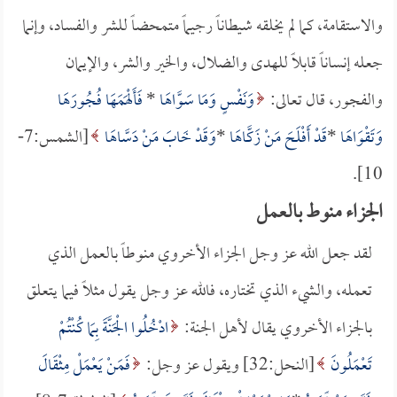
والاستقامة، كما لم يخلقه شيطاناً رجيماً متمحضاً للشر والفساد، وإنما
جعله إنساناً قابلاً للهدى والضلال، والخير والشر، والإيمان
والفجور، قال تعالى:
وَنَفْسٍ وَمَا سَوَّاهَا
*
فَأَلْهَمَهَا فُجُورَهَا
وَتَقْوَاهَا
*
قَدْ أَفْلَحَ مَنْ زَكَّاهَا
*
وَقَدْ خَابَ مَنْ دَسَّاهَا
[الشمس:7-
10].
الجزاء منوط بالعمل
لقد جعل الله عز وجل الجزاء الأخروي منوطاً بالعمل الذي
تعمله، والشيء الذي تختاره، فالله عز وجل يقول مثلاً فيما يتعلق
بالجزاء الأخروي يقال لأهل الجنة:
ادْخُلُوا الْجَنَّةَ بِمَا كُنْتُمْ
تَعْمَلُونَ
[النحل:32] ويقول عز وجل:
فَمَنْ يَعْمَلْ مِثْقَالَ