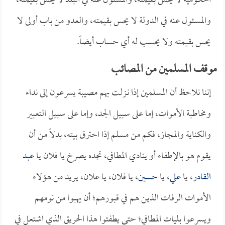
الحكومية لا يحس بقيمته، والمسئول عنه في البلد لا يحس بقيمته،
والمسئول عنه في الدولة لا يحس بقيمته، والعدو من باب أولى لا
يحس بقيمته ولا يحسب له أي حساب أيضاً.
موقف المسلمين من المصائب
إننا نلاحظ أن المسلمين إذا نـزلت بهم مصيبة يسرعون إلى نداء
ومخاطبة الأموات، إما على سبيل الجد، وإما على سبيل التعبير
والكناية والمجاز، فكم من مسلم إذا احترق بيته، بدلاً من أن
يقوم هو بالإطفاء أو ينادي المطافي، تجده يصرخ يا فلان يا
عبد
القادر
، يا
علي
، يا
حسين
، يا فلان، يا علان، يريد من هؤلاء
الأموات الرفات الذين هم في قبورهم؛ أن يهبوا من نومهم
ويسرعوا بليات المطافي؛ حتى يطفئوا هذا الحريق الذي اشتعل في