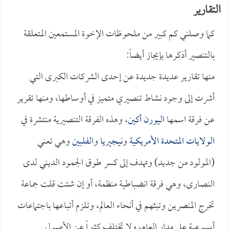
التقارير
كما وصلني كم كبير من ملحوظات الإخوة المستمعين المتعلقة
بالتنصير أذكرها بإيجاز أيضاً:
منها تقارير عديدة جديدة عن إحدى الشركات الكبرى التي
أشرت إلى وجود نشاط تنصيري متميز في أوساطها، ومنها تقرير
عن فرقة اسمها
اليورن أكين
، وهذه الفرقة التنصيرية منتشرة في
الولايات المتحدة الأمريكية
و
نيجيريا
و
الفلبين
وهي تعني
(المولود من جديد) وتهدف إلى كسر طوق الجمود الديني لدى
النصارى، وهي فرقة انضباطية منظمة، أو إن شئت قلت جماعة
تخرج المنصرين وتبثهم في أنحاء العالم، وتلزم أتباعها باجتماعات
أسبوعية على مدار العام، ولا تختلف كثيراً عن الأصول