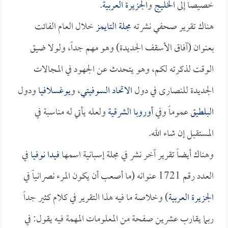
خصيصاً إلى
الخليج
و
الجزيرة العربية
.
هناك تقرير صحفي نشرته
مجلة التايمز
خلال العام الفائت
بعنوان (آفاق الأسقف الجديدة) وهو مهم جداً، ولولا ضيق
الوقت لذكرته لكم، وهو يتحدث عن الجهود في المجالات
الجديدة للنصارى في دول
الاتحاد السوفيتي
، و
يوغسلافيا
ودول
البلطيق
عموماً وفي
أوروبا الشرقية
ولعله يأتي له مناسبة في
المستقبل إن شاء الله.
وهناك أيضاً تقرير آخر نشر في مجلة إسبانية اسمها
فيدا نوفيا
في
العدد رقم 1721 عنوانه (ما أصعب أن يكون المرء نصرانياً في
الجزيرة العربية
) وخلاصة ما فيه هذا التقرير في كلام كثير جداً
ربما يقارب عشرين صفحة من المعلومات المهمة فيه يقول: في