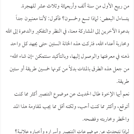
من ربيع الأول من سنة ألف وأربعمائة وثلاث عشر للهجرة.
يتساءل البعض: لماذا تسع وخمسون؟ فأقول: لأننا معنيون جداً
بدعوة الآخرين إلى المشاركة معنا، في النظر والتفكير والدعوة إلى الله
ومحاربة أعداء الله، فتركت هذه الخانة الستين حتى يجهد كل واحد
ذهنه في معرفتها والوصول إليها، وبالتأكيد سنتمكن -إن شاء الله-
من جعل هذه الطرق بالمئات بدلاً من كونها خمسين طريقة أو ستين
طريقة.
نعم أيها الإخوة طال الحديث عن موضوع التنصير أكثر مما كنت
أتوقع، وأكثر مما كنت أحب، ولكنه أقل مما يجب لمقاومة هذا المد
والخطر ومحاربته وفضحه.
لماذا نتحدث عن موضوعات التنصير وأسراره وأخباره علانية؟