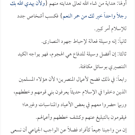
أولها: هداية من شاء الله تعالى هدايته منهم {
ولأن يهدي الله بك
رجلاً واحداً خير لك من حمر النعم
} فكسب أشخاص جدد
للإسلام أمر كبير.
ثانياً: إنه وسيلة فعالة لإحباط جهود النصارى.
ثالثا: إن أفضل وسيلة للدفاع هي الهجوم، فهو يواجه الكيد
التنصيري بوسائل مكافئة.
رابعاً: في ذلك فضح لأعمال المنصرين؛ لأن هؤلاء المسلمين
الذين دخلوا في الإسلام حديثاً يعرفون بني قومهم وخططهم،
وربما حضروا معهم في بعض الأعياد والمناسبات وغيرها؛
فيقومون بالتبليغ عنهم وكشف خططهم وأعمالهم.
إن من واجبنا جميعاً كأفراد فضلاً عن الواجب الجماعي أن نسعى