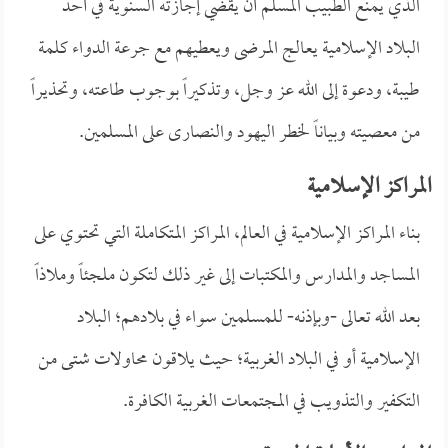
الذي يمنع الطبيب المسلم أن يقضي إجازته السنوية في أحد
البلاد الإسلامية يعالج المرضى ويعطيهم مع جرعة الدواء كلمة
طيبة، ودعوة إلى الله عز وجل، وتذكيراً بوجوب طاعته، وتحذيراً
من معصيته وبياناً لخطر اليهود والنصارى على المسلمين.
المراكز الإسلامية
بناء المراكز الإسلامية في العالم، المراكز المتكاملة التي تحتوي على
المساجد والمدارس والمكتبات إلى غير ذلك لتكون ملجئاً وملاذاً
بعد الله تعالى -وبإذنه- للمسلمين سواء في بلادهم؛ البلاد
الإسلامية أو في البلاد الغربية؛ حيث يلاقون محاولات شتى من
التكفير والتذويب في المجتمعات الغربية الكافرة.