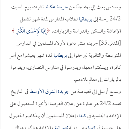
وسادس بعث إلي بمفاجأة من
جريدة عكاظ
نشرت يوم السبت
24/2 رحلة إلى
بريطانيا
لطلاب المدارس لمدة شهر تشمل
الإعاشة والسكن والدراسة والزيارات،
إِنَّهَا لَإِحْدَى الْكُبَرِ
[المدثر:35] جريدة تنشر دعوة لأولاد المسلمين في المدارس
المتوسطة والثانوية ليرحلوا إلى
بريطانيا
لمدة شهر يعيشوا مع أسر
كافرة، ويسكنوا معها، ويدرسوا في مدارس النصارى، ويقوموا
بالزيارات إلى معالم بلادهم.
وسابع أرسل إلي قصاصة من
جريدة الشرق الأوسط
في التاريخ
نفسه 24/2 هو عبارة عن إعلان الفرصة الأخيرة للحصول على
الإقامة والجنسية في
كندا
، إعلان للمسلمين أن بإمكانهم الحصول
على جنسية في
كندا
وهي دولة
نصرانية
والإقامة هناك، وهناك