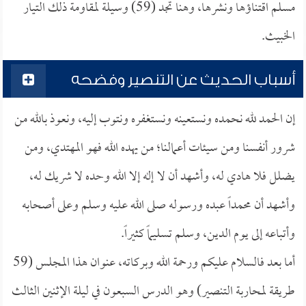
مسلم اقتناؤها ونشرها، وهنا تجد (59) وسيلة لمقاومة ذلك التيار
الخبيث.
أسباب الحديث عن التنصير وفضحه
إن الحمد لله نحمده ونستعينه ونستغفره ونتوب إليه، ونعوذ بالله من
شرور أنفسنا ومن سيئات أعمالنا؛ من يهده الله فهو المهتدي، ومن
يضلل فلا هادي له، وأشهد أن لا إله إلا الله وحده لا شريك له،
وأشهد أن محمداً عبده ورسوله صلى الله عليه وسلم وعلى أصحابه
وأتباعه إلى يوم الدين، وسلم تسليماً كثيراً.
أما بعد فالسلام عليكم ورحمة الله وبركاته، عنوان هذا المجلس (59
طريقة لمحاربة التنصير) وهو الدرس السبعون في ليلة الإثنين الثالث