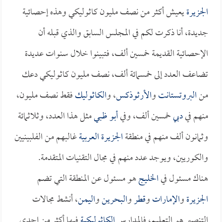
الجزيرة
يعيش أكثر من نصف مليون كاثوليكي وهذه إحصائية
جديدة، أنا ذكرت لكم في المجلس السابق والذي قبله أن
الإحصائية القديمة خمسين ألف، فتبينوا خلال سنوات عديدة
تضاعف العدد إلى خمسمائة ألف، نصف مليون كاثوليكي دعك
من
البروتستانت
و
الأرثوذكس
، و
الكاثوليك
فقط نصف مليون،
منهم في
دبي
خمسين ألف، وفي
أبو ظبي
مثل هذا العدد، وثلاثمائة
وثمانون ألف منهم في منطقة
الجزيرة العربية
غالبهم من الفلبينيين
والكوريين، ويوجد عدد منهم في مجال التقنيات المتقدمة.
هناك مسئول في
الخليج
هو مسئول عن المنطقة التي تضم
الجزيرة
و
الإمارات
و
قطر
و
البحرين
و
اليمن
، أنشط مجالات
التنصير هو التعليم، فالمدارس
الكاثوليكية
فيها أكثر من إحدى