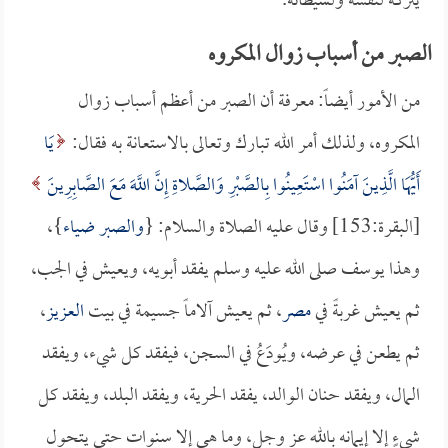
يتركه لنفسه ولشيطانه.
الصبر من أسباب زوال المكروه
من الأمور أيضاً: معرفة أن الصبر من أعظم أسباب زوال
المكروه، ولذلك أمر الله تبارك وتعالى بالاستعانة به فقال:
يَا
أَيُّهَا الَّذِينَ آمَنُوا اسْتَعِينُوا بِالصَّبْرِ وَالصَّلاةِ إِنَّ اللَّهَ مَعَ الصَّابِرِينَ
[البقرة:153] وقال عليه الصلاة والسلام: {
والصبر ضياء
}،
وهذا يوسف صلى الله عليه وسلم يفقد أبويه، ويعيش في الجب،
ثم يعيش غربةً في
مصر
، ثم يعيش آلاماً جسيمة في بيت
العزيز
،
ثم يطعن في عرضه، ويُودَعُ في السجن، فيفقد كل شيء، ويفقد
المال، ويفقد حنان الوالد، يفقد الحرية، ويفقد البلد، ويفقد كل
شيءٍ إلا إيمانه بالله عز وجل، وما هي إلا سنوات حتى يتحول