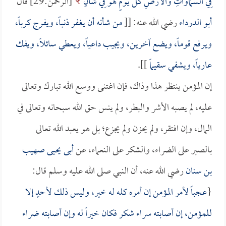
فِي السَّمَاوَاتِ وَالْأَرْضِ كُلَّ يَوْمٍ هُوَ فِي شَأْنٍ
[الرحمن:29] قال
أبو الدرداء
رضي الله عنه: [[
من شأنه أن يغفر ذنباً، ويفرج كرباً،
ويرفع قوماً، ويضع آخرين، ويجيب داعياً، ويعطي سائلاً، ويفك
عارياً، ويشفي سقيماً
]].
إن المؤمن ينتظر هذا وذاك، فإن اغتنى ووسع الله تبارك وتعالى
عليه، لم يصبه الأشر والبطر، ولم ينس حق الله سبحانه وتعالى في
المال، وإن افتقر، ولم يحزن ولم يجزع؛ بل هو يعبد الله تعالى
بالصبر على الضراء، والشكر على النعماء، عن
أبى يحيى صهيب
بن سنان
رضي الله عنه، أن النبي صلى الله عليه وسلم قال:
{
عجباً لأمر المؤمن إن أمره كله له خير، وليس ذلك لأحدٍ إلا
للمؤمن، إن أصابته سراء شكر فكان خيراً له وإن أصابته ضراء