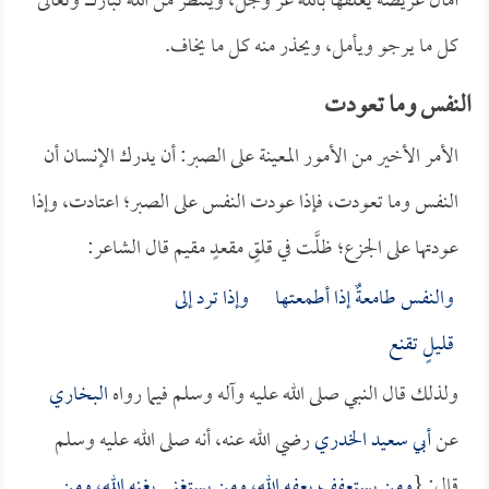
آمال عريضةً يعلقها بالله عز وجل، وينتظر من الله تبارك وتعالى
كل ما يرجو ويأمل، ويحذر منه كل ما يخاف.
النفس وما تعودت
الأمر الأخير من الأمور المعينة على الصبر: أن يدرك الإنسان أن
النفس وما تعودت، فإذا عودت النفس على الصبر؛ اعتادت، وإذا
عودتها على الجزع؛ ظلَّت في قلقٍ مقعدٍ مقيم قال الشاعر:
والنفس طامعةٌ إذا أطمعتها وإذا ترد إلى
قليلٍ تقنع
ولذلك قال النبي صلى الله عليه وآله وسلم فيما رواه
البخاري
عن
أبي سعيد الخدري
رضي الله عنه، أنه صلى الله عليه وسلم
قال: {
ومن يستعفف يعفه الله، ومن يستغني يغنه الله، ومن