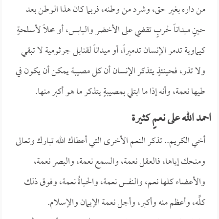
من داره بغير حق، وشرد من وطنه، فربما كان هذا الوطن بعد
حينٍ ميداناً لحربٍ تقضي على الأخضر واليابس، أو محلاً لأسلحةٍ
كيماوية تدمر الإنسان تدميراً، أو ميداناً لقنابل جرثومية لا تبقي
ولا تذر، فحينئذٍ يتذكر الإنسان أن كل مصيبة يمكن أن يكون في
طيها نعمة، وأنه إذا ما ابتلي بمصيبةٍ يتذكر ما هو أكبر منها.
احمد الله على نعمٍ كثيرة
أخي الكريم.. تذكر النعم الأخرى التي أعطاك الله تبارك وتعالى
ومنحك إياها، فالعقل نعمة، والسمع نعمة، والبصر نعمة،
والأعضاء كلها نعم، والنفس نعمة، والحياةُ نعمة، وفوق ذلك
كلِّه، وأعظم منه وأكبر، وأجل نعمة الإيمان والإسلام.