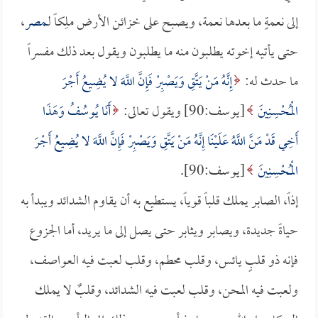
إلى نعمةٍ ما بعدها نعمة، ويصبح على خزائن الأرض ملِكاً لـ
مصر
،
حتى يأتيه إخوته يطلبون منه ما يطلبون ويقول بعد ذلك مفسراً
ما حدث له:
إِنَّهُ مَنْ يَتَّقِ وَيَصْبِرْ فَإِنَّ اللَّهَ لا يُضِيعُ أَجْرَ
الْمُحْسِنِينَ
[يوسف:90] ويقول تعالى:
أَنَا يُوسُفُ وَهَذَا
أَخِي قَدْ مَنَّ اللَّهُ عَلَيْنَا إِنَّهُ مَنْ يَتَّقِ وَيَصْبِرْ فَإِنَّ اللَّهَ لا يُضِيعُ أَجْرَ
الْمُحْسِنِينَ
[يوسف:90].
إذاً، الصابر يملك قلباً قوياً، يستطيع به أن يقاوم الشدائد ويبدأ به
حياةً جديدة، ويصابر ويثابر حتى يصل إلى ما يريد، أما الجزوع
فإنه ذو قلبٍ يائس، وقلب محطم، وقلب لعبت فيه العواصف،
ولعبت فيه المحن، وقلب لعبت فيه الشدائد، وقلبٌ لا يملك