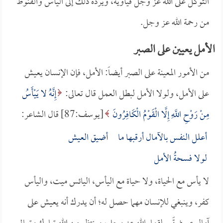
التوكل على الله عز وجل فيأويه، ويرده ذلك إلى اليأس والقنوط
من رحمة الله عز وجل.
الأمل يعيين على الصبر
من الأمور المعينة على الصبر أيضاً: الأمل، فإن الإنسان يعيش
على الأمل، ولولا الأمل لبطل العمل قال تعالى:
إِنَّهُ لا يَيْأَسُ
مِنْ رَوْحِ اللَّهِ إِلَّا الْقَوْمُ الْكَافِرُونَ
[يوسف:87] قال الشاعر:
أعلل النفس بالآمال أرقبها ما أضيق العيش
لولا فسحةُ الأمل
لا يأس مع الحياة، ولا حياة مع اليأس، اليائس ميت، واليأس
كفر، وينبغي للإنسان مهما حصل له؛ أن يدرك أنه يعيش على