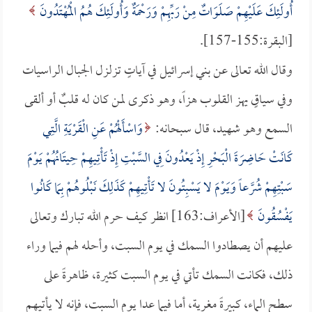
أُولَئِكَ عَلَيْهِمْ صَلَوَاتٌ مِنْ رَبِّهِمْ وَرَحْمَةٌ وَأُولَئِكَ هُمُ الْمُهْتَدُونَ
[البقرة:155-157].
وقال الله تعالى عن بني إسرائيل في آياتٍ تزلزل الجبال الراسيات
وفي سياقٍ يهز القلوب هزاً، وهو ذكرى لمن كان له قلبٌ أو ألقى
السمع وهو شهيد، قال سبحانه:
وَاسْأَلْهُمْ عَنِ الْقَرْيَةِ الَّتِي
كَانَتْ حَاضِرَةَ الْبَحْرِ إِذْ يَعْدُونَ فِي السَّبْتِ إِذْ تَأْتِيهِمْ حِيتَانُهُمْ يَوْمَ
سَبْتِهِمْ شُرَّعاً وَيَوْمَ لا يَسْبِتُونَ لا تَأْتِيهِمْ كَذَلِكَ نَبْلُوهُمْ بِمَا كَانُوا
يَفْسُقُونَ
[الأعراف:163] انظر كيف حرم الله تبارك وتعالى
عليهم أن يصطادوا السمك في يوم السبت، وأحله لهم فيما وراء
ذلك، فكانت السمك تأتي في يوم السبت كثيرة، ظاهرةً على
سطح الماء، كبيرةً مغرية، أما فيما عدا يوم السبت، فإنه لا يأتيهم