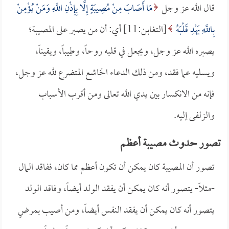
قال الله عز وجل
مَا أَصَابَ مِنْ مُصِيبَةٍ إِلَّا بِإِذْنِ اللَّهِ وَمَنْ يُؤْمِنْ
بِاللَّهِ يَهْدِ قَلْبَهُ
[التغابن:11] أي: أن من يصبر على المصيبة؛
يصبره الله عز وجل، ويجعل في قلبه روحاً، وطِيباً، ويقيناً،
ويسليه عما فقد، ومن ذلك الدعاء الخاشع المتضرع لله عز وجل،
فإنه من الانكسار بين يدي الله تعالى ومن أقرب الأسباب
والزلفى إليه.
تصور حدوث مصيبة أعظم
تصور أن المصيبة كان يمكن أن تكون أعظم مما كان، ففاقد المال
-مثلاً- يتصور أنه كان يمكن أن يفقد الولد أيضاً، وفاقد الولد
يتصور أنه كان يمكن أن يفقد النفس أيضاً، ومن أصيب بمرضٍ