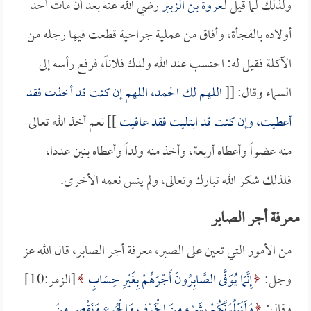
ولذلك لما قيل لـ
عروة بن الزبير
رضي الله عنه بعد أن مات أحد
أولاده بالفجأة، وأفاق من عملية جراحية قطعت فيها رجله من
الآكلة فقيل له: احتسب عند الله ولدك فلاناً، فرفع رأسه إلى
السماء وقال: [[
اللهم لك الحمد، اللهم إن كنت قد أخذت فقد
أعطيت، وإن كنت قد ابتليت فقد عافيت
]] نعم أخذ الله تعالى
منه عضواً وأعطاه أربعة، وأخذ منه ولداً وأعطاه بنين عددا،
فلذلك شكر الله تبارك وتعالى، ولم ينس نعمه الأخرى.
معرفة أجر الصابر
من الأمور التي تعين على الصبر، معرفة أجر الصابر، قال الله عز
وجل:
إِنَّمَا يُوَفَّى الصَّابِرُونَ أَجْرَهُمْ بِغَيْرِ حِسَابٍ
[الزمر:10]
وقال:
وَلَنَبْلُوَنَّكُمْ بِشَيْءٍ مِنَ الْخَوْفِ وَالْجُوعِ وَنَقْصٍ مِنَ