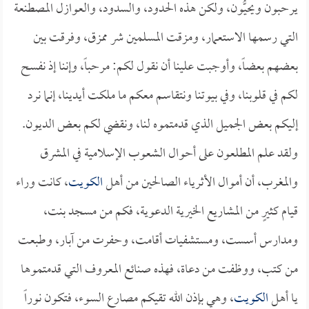
يرحبون ويحيُّون، ولكن هذه الحدود، والسدود، والعوازل المصطنعة
التي رسمها الاستعمار، ومزقت المسلمين شر ممزق، وفرقت بين
بعضهم بعضاً، وأوجبت علينا أن نقول لكم: مرحباً، وإننا إذ نفسح
لكم في قلوبنا، وفي بيوتنا ونتقاسم معكم ما ملكت أيدينا، إنما نرد
إليكم بعض الجميل الذي قدمتموه لنا، ونقضي لكم بعض الديون.
ولقد علم المطلعون على أحوال الشعوب الإسلامية في المشرق
والمغرب، أن أموال الأثرياء الصالحين من أهل
الكويت
، كانت وراء
قيام كثيرٍ من المشاريع الخيرية الدعوية، فكم من مسجد بنت،
ومدارس أسست، ومستشفيات أقامت، وحفرت من آبار، وطبعت
من كتب، ووظفت من دعاة، فهذه صنائع المعروف التي قدمتموها
يا أهل
الكويت
، وهي بإذن الله تقيكم مصارع السوء، فتكون نوراً