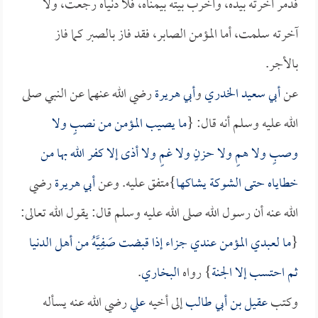
فدمر آخرته بيده، وأخرب بيته بيمناه، فلا دنياه رجعت، ولا
آخرته سلمت، أما المؤمن الصابر، فقد فاز بالصبر كما فاز
بالأجر.
عن
أبي سعيد الخدري
و
أبي هريرة
رضي الله عنهما عن النبي صلى
الله عليه وسلم أنه قال: {
ما يصيب المؤمن من نصبٍ ولا
وصبٍ ولا همٍ ولا حزنٍ ولا غمٍ ولا أذى إلا كفر الله بها من
خطاياه حتى الشوكة يشاكها
}متفق عليه. وعن
أبي هريرة
رضي
الله عنه أن رسول الله صلى الله عليه وسلم قال: يقول الله تعالى:
{
ما لعبدي المؤمن عندي جزاء إذا قبضت صَفِيَّهُ من أهل الدنيا
ثم احتسب إلا الجنة
} رواه
البخاري
.
وكتب
عقيل بن أبي طالب
إلى أخيه
علي
رضي الله عنه يسأله