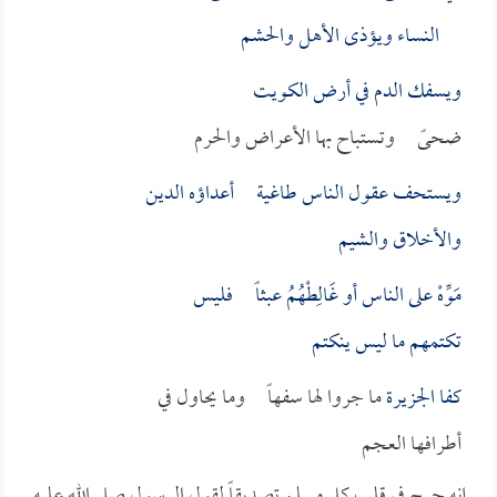
النساء ويؤذى الأهل والحشم
ويسفك الدم في أرض
الكويت
ضحىً وتستباح بها الأعراض والحرم
ويستحف عقول الناس طاغية أعداؤه الدين
والأخلاق والشيم
مَوِّهْ على الناس أو غَالِطْهُمُ عبثاً فليس
تكتمهم ما ليس ينكتم
كفا
الجزيرة
ما جروا لها سفهاً وما يحاول في
أطرافها العجم
إنه جرح في قلب كل مسلم تصديقاً لقول الرسول صلى الله عليه