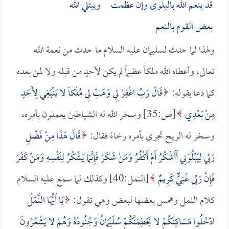
قد ينعم الله بالبلوى وإن عظمت ويبتلي الله
بعض القوم بالنعم
ولهذا لما حدث لسليمان عليه السلام ما حدث من نعمة الله
تعالى، وأعطاه الله ملكاً عظيماً لم يكن لأحدٍ من قبله ولا لمن بعده
كما دعا بقوله:
قَالَ رَبِّ اغْفِرْ لِي وَهَبْ لِي مُلْكاً لا يَنْبَغِي لِأَحَدٍ
مِنْ بَعْدِي
[ص:35] وسخر الله له الشياطين يعملون بأمره،
وسخر له الريح تجرى بأمره رخاءً فقال:
قَالَ هَذَا مِنْ فَضْلِ
رَبِّي لِيَبْلُوَنِي أَأَشْكُرُ أَمْ أَكْفُرُ وَمَنْ شَكَرَ فَإِنَّمَا يَشْكُرُ لِنَفْسِهِ وَمَنْ كَفَرَ
فَإِنَّ رَبِّي غَنِيٌّ كَرِيمٌ
[النمل:40] وكذلك لما سمع عليه السلام
كلام النمل وهمس بعضها لبعض وهي تقول:
يَا أَيُّهَا النَّمْلُ
ادْخُلُوا مَسَاكِنَكُمْ لا يَحْطِمَنَّكُمْ سُلَيْمَانُ وَجُنُودُهُ وَهُمْ لا يَشْعُرُونَ