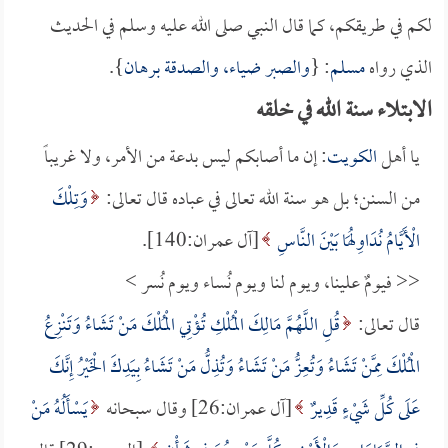
لكم في طريقكم، كما قال النبي صلى الله عليه وسلم في الحديث
الذي رواه
مسلم
: {
والصبر ضياء، والصدقة برهان
}.
الابتلاء سنة الله في خلقه
يا أهل
الكويت
: إن ما أصابكم ليس بدعة من الأمر، ولا غريباً
من السنن؛ بل هو سنة الله تعالى في عباده قال تعالى:
وَتِلْكَ
الْأَيَّامُ نُدَاوِلُهَا بَيْنَ النَّاسِ
[آل عمران:140].
<<
فيومٌ علينا، ويوم لنا ويوم نُساء ويوم نُسر >
قال تعالى:
قُلِ اللَّهُمَّ مَالِكَ الْمُلْكِ تُؤْتِي الْمُلْكَ مَنْ تَشَاءُ وَتَنْزِعُ
الْمُلْكَ مِمَّنْ تَشَاءُ وَتُعِزُّ مَنْ تَشَاءُ وَتُذِلُّ مَنْ تَشَاءُ بِيَدِكَ الْخَيْرُ إِنَّكَ
عَلَى كُلِّ شَيْءٍ قَدِيرٌ
[آل عمران:26] وقال سبحانه
يَسْأَلُهُ مَنْ