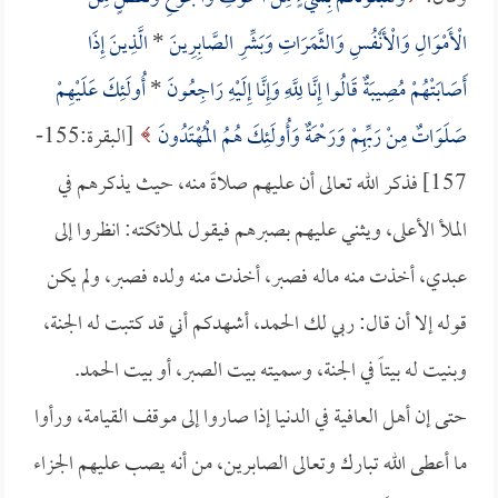
الْأَمْوَالِ وَالْأَنْفُسِ وَالثَّمَرَاتِ وَبَشِّرِ الصَّابِرِينَ
*
الَّذِينَ إِذَا
أَصَابَتْهُمْ مُصِيبَةٌ قَالُوا إِنَّا لِلَّهِ وَإِنَّا إِلَيْهِ رَاجِعُونَ
*
أُولَئِكَ عَلَيْهِمْ
صَلَوَاتٌ مِنْ رَبِّهِمْ وَرَحْمَةٌ وَأُولَئِكَ هُمُ الْمُهْتَدُونَ
[البقرة:155-
157] فذكر الله تعالى أن عليهم صلاةً منه، حيث يذكرهم في
الملأ الأعلى، ويثني عليهم بصبرهم فيقول لملائكته: انظروا إلى
عبدي، أخذت منه ماله فصبر، أخذت منه ولده فصبر، ولم يكن
قوله إلا أن قال: ربي لك الحمد، أشهدكم أني قد كتبت له الجنة،
وبنيت له بيتاً في الجنة، وسميته بيت الصبر، أو بيت الحمد.
حتى إن أهل العافية في الدنيا إذا صاروا إلى موقف القيامة، ورأوا
ما أعطى الله تبارك وتعالى الصابرين، من أنه يصب عليهم الجزاء