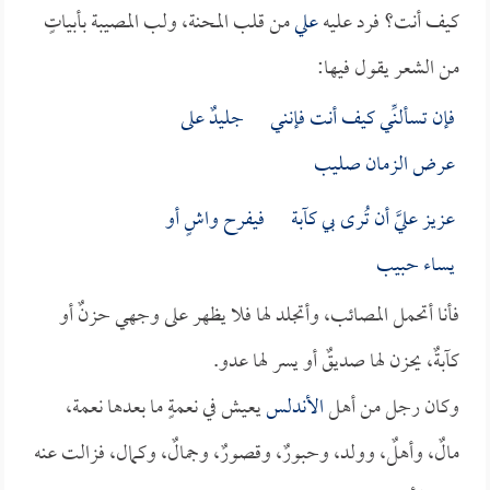
كيف أنت؟ فرد عليه
علي
من قلب المحنة، ولب المصيبة بأبياتٍ
من الشعر يقول فيها:
فإن تسألنِّي كيف أنت فإنني جليدٌ على
عرض الزمان صليب
عزيز عليَّ أن تُرى بي كآبة فيفرح واشٍ أو
يساء حبيب
فأنا أتحمل المصائب، وأتجلد لها فلا يظهر على وجهي حزنٌ أو
كآبةٌ، يحزن لها صديقٌ أو يسر لها عدو.
وكان رجل من أهل
الأندلس
يعيش في نعمةٍ ما بعدها نعمة،
مالٌ، وأهلٌ، وولد، وحبورٌ، وقصورٌ، وجمالٌ، وكمال، فزالت عنه