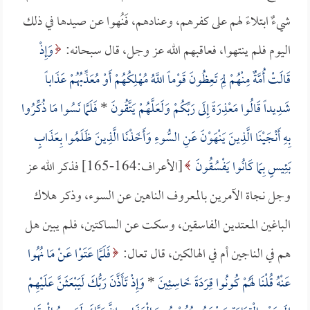
شيءٌ ابتلاءً لهم على كفرهم، وعنادهم، فَنُهوا عن صيدها في ذلك
اليوم فلم ينتهوا، فعاقبهم الله عز وجل، قال سبحانه:
وَإِذْ
قَالَتْ أُمَّةٌ مِنْهُمْ لِمَ تَعِظُونَ قَوْماً اللَّهُ مُهْلِكُهُمْ أَوْ مُعَذِّبُهُمْ عَذَاباً
شَدِيداً قَالُوا مَعْذِرَةً إِلَى رَبِّكُمْ وَلَعَلَّهُمْ يَتَّقُونَ
*
فَلَمَّا نَسُوا مَا ذُكِّرُوا
بِهِ أَنْجَيْنَا الَّذِينَ يَنْهَوْنَ عَنِ السُّوءِ وَأَخَذْنَا الَّذِينَ ظَلَمُوا بِعَذَابٍ
بَئِيسٍ بِمَا كَانُوا يَفْسُقُونَ
[الأعراف:164-165] فذكر الله عز
وجل نجاة الآمرين بالمعروف الناهين عن السوء، وذكر هلاك
الباغين المعتدين الفاسقين، وسكت عن الساكتين، فلم يبين هل
هم في الناجين أم في الهالكين، قال تعال:
فَلَمَّا عَتَوْا عَنْ مَا نُهُوا
عَنْهُ قُلْنَا لَهُمْ كُونُوا قِرَدَةً خَاسِئِينَ
*
وَإِذْ تَأَذَّنَ رَبُّكَ لَيَبْعَثَنَّ عَلَيْهِمْ