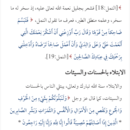
[النمل:18] فشعر بجليل نعمة الله تعالى عليه، إذ سخر له ما
سخر، وعلمه منطق الطير، فعرف ما تقول النمل،
فَتَبَسَّمَ
ضَاحِكاً مِنْ قَوْلِهَا وَقَالَ رَبِّ أَوْزِعْنِي أَنْ أَشْكُرَ نِعْمَتَكَ الَّتِي
أَنْعَمْتَ عَلَيَّ وَعَلَى وَالِدَيَّ وَأَنْ أَعْمَلَ صَالِحاً تَرْضَاهُ وَأَدْخِلْنِي
بِرَحْمَتِكَ فِي عِبَادِكَ الصَّالِحِينَ
[النمل:19].
الابتلاء بالحسنات والسيئات
والابتلاء سنة الله تبارك وتعالى، يبتلي الناس بالحسنات
والسيئات، كما قال عز وجل
وَلَنَبْلُوَنَّكُمْ بِشَيْءٍ مِنَ الْخَوْفِ
وَالْجُوعِ وَنَقْصٍ مِنَ الْأَمْوَالِ وَالْأَنْفُسِ وَالثَّمَرَاتِ وَبَشِّرِ الصَّابِرِينَ
*
الَّذِينَ إِذَا أَصَابَتْهُمْ مُصِيبَةٌ قَالُوا إِنَّا لِلَّهِ وَإِنَّا إِلَيْهِ رَاجِعُونَ
*