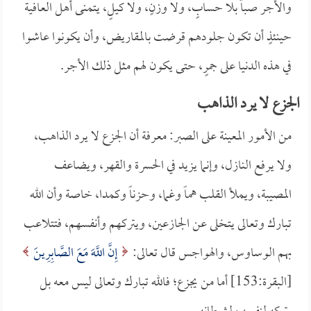
والأجر صباً بلا حسابٍ، ولا وزنٍ، ولا كيلٍ، يتمنى أهل العافية
حينئذٍ أن تكون جلودهم قرضت بالمقاريض، وأن يكونوا عاشوا
في هذه الدنيا على جمرٍ، حتى يكون لهم مثل ذلك الأجر.
الجزع لا يرد الذاهب
من الأمور المعينة على الصبر: معرفة أن الجزع لا يرد الذاهب،
ولا يرفع النازل، وإنما يزيد في الحسرة والقهر، ويضاعف
المصيبة، ويملأ القلب هماً وغما، وحزناً وكمدا، خاصة وأن الله
تبارك وتعالى يتخلى عن الجازعين، ويتركهم وأنفسهم، فتتلاعب
بهم الوساوس، والهواجس قال تعالى:
إِنَّ اللَّهَ مَعَ الصَّابِرِينَ
[البقرة:153] أما من يجزع؛ فالله تبارك وتعالى ليس معه بل