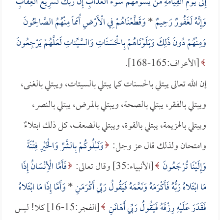
إِلَى يَوْمِ الْقِيَامَةِ مَنْ يَسُومُهُمْ سُوءَ الْعَذَابِ إِنَّ رَبَّكَ لَسَرِيعُ الْعِقَابِ
وَإِنَّهُ لَغَفُورٌ رَحِيمٌ
*
وَقَطَّعْنَاهُمْ فِي الْأَرْضِ أُمَماً مِنْهُمُ الصَّالِحُونَ
وَمِنْهُمْ دُونَ ذَلِكَ وَبَلَوْنَاهُمْ بِالْحَسَنَاتِ وَالسَّيِّئاتِ لَعَلَّهُمْ يَرْجِعُونَ
[الأعراف:165-168].
إن الله تعالى يبتلي بالحسنات كما يبتلي بالسيئات، ويبتلي بالغنى،
ويبتلي بالفقر، يبتلي بالصحة، ويبتلي بالمرض، يبتلي بالنصر،
ويبتلي بالهزيمة، يبتلي بالقوة، ويبتلي بالضعف، كل ذلك ابتلاءٌ
وامتحان ولذلك قال عز وجل:
وَنَبْلُوكُمْ بِالشَّرِّ وَالْخَيْرِ فِتْنَةً
وَإِلَيْنَا تُرْجَعُونَ
[الأنبياء:35] وقال تعالى:
فَأَمَّا الْأِنْسَانُ إِذَا
مَا ابْتَلاهُ رَبُّهُ فَأَكْرَمَهُ وَنَعَّمَهُ فَيَقُولُ رَبِّي أَكْرَمَنِ
*
وَأَمَّا إِذَا مَا ابْتَلاهُ
فَقَدَرَ عَلَيْهِ رِزْقَهُ فَيَقُولُ رَبِّي أَهَانَنِ
[الفجر:15-16] كلا! ليس