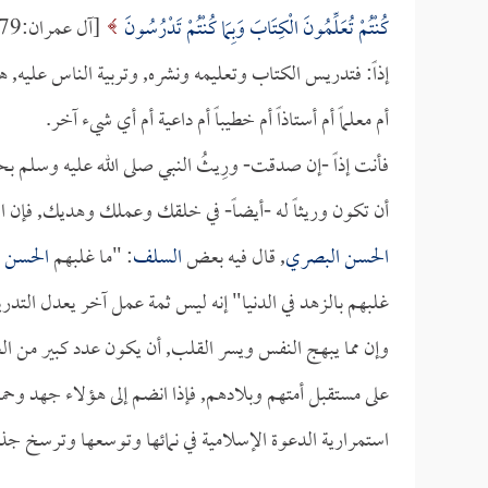
كُنْتُمْ تُعَلِّمُونَ الْكِتَابَ وَبِمَا كُنْتُمْ تَدْرُسُونَ
[آل عمران:79].
إذاً: فتدريس الكتاب وتعليمه ونشره, وتربية الناس عليه, ه
أم معلماً أم أستاذاً أم خطيباً أم داعية أم أي شيء آخر.
فأنت إذاً -إن صدقت- ورِيثُ النبي صلى الله عليه وسلم
أن تكون وريثاً له -أيضاً- في خلقك وعملك وهديك, فإن ال
الحسن البصري
, قال فيه بعض
السلف
: "ما غلبهم
الحسن 
غلبهم بالزهد في الدنيا" إنه ليس ثمة عمل آخر يعدل التدر
وإن مما يبهج النفس ويسر القلب, أن يكون عدد كبير من الع
على مستقبل أمتهم وبلادهم, فإذا انضم إلى هؤلاء جهد وحماس
استمرارية الدعوة الإسلامية في نمائها وتوسعها وترسخ جذور