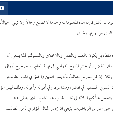
ات الكثيرة, إن هذه المعلومات وحدها لا تصنع رجالاً ولا تبني أجيالاً،
 الذي هو ثمرتها وغايتها.
ده فقط، بل يكون بالعلم وبالعمل وبالأخلاق وبالسلوك, لهذا ينبغي أن
أذهان الطلاب, أو ختم المنهج الدراسي في نهاية العام, أو تصحيح أوراق
يه, كلا! إن كل مدرسٍ مطالبٌ بأن يبني الدين والخلق في قلب الطالب,
سان السوي المستقيم في تفكيره ومشاعره, وفي أقواله وأعماله. وذلك ليس على
حمل عبأً كبيراً؛ لأنه في نظر الطالب هو الشيخ الذي يتلقى عنه
 حتى مدرس الرياضيات ينبغي أن يختار المثال المؤثر في ذهن الطالب.