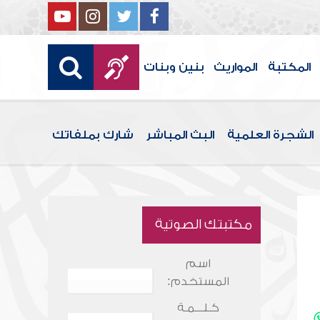
المكتبة
المواريث
بنين وبنات
الشجرة العلمية
البث المباشر
شارك بملفاتك
مكتبتك الصوتية
اسم
المستخدم:
كـلـــمـة