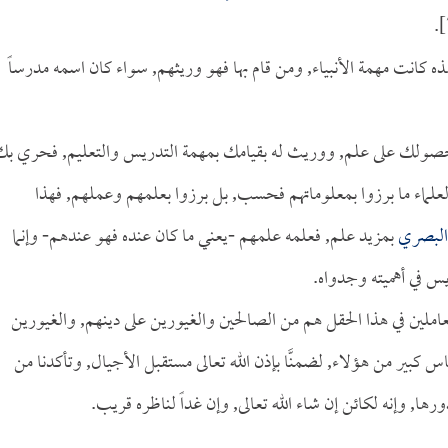
ذه كانت مهمة الأنبياء, ومن قام بها فهو وريثهم, سواء كان اسمه مدرساً
 بحصولك على علم, ووريث له بقيامك بمهمة التدريس والتعليم, فحري ب
علماء ما برزوا بمعلوماتهم فحسب, بل برزوا بعلمهم وعملهم, فهذا
البصري
بمزيد علم, فعلمه علمهم -يعني ما كان عنده فهو عندهم- وإنما
يس في أهميته وجدواه.
املين في هذا الحقل هم من الصالحين والغيورين على دينهم, والغيورين
 كبير من هؤلاء, لضمنَّا بإذن الله تعالى مستقبل الأجيال, وتأكدنا من
ها, وإنه لكائن إن شاء الله تعالى, وإن غداً لناظره قريب.