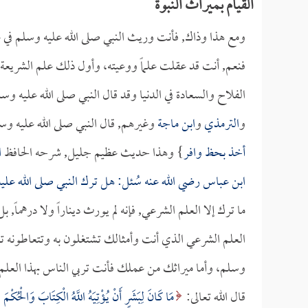
القيام بميراث النبوة
ومع هذا وذاك, فأنت وريث النبي صلى الله عليه وسلم في ع
فنعم, أنت قد عقلت علماً ووعيته، وأول ذلك علم الشريعة، و
الفلاح والسعادة في الدنيا وقد قال النبي صلى الله عليه و
و
الترمذي
و
ابن ماجة
وغيرهم, قال النبي صلى الله عليه وس
أخذ بحظ وافر
} وهذا حديث عظيم جليل, شرحه الحافظ
ا
ابن عباس
رضي الله عنه سُئل: هل ترك النبي صلى الله عليه
ما ترك إلا العلم الشرعي, فإنه لم يورث ديناراً ولا درهماً, ب
العلم الشرعي الذي أنت وأمثالك تشتغلون به وتتعاطونه تعلم
وسلم، وأما ميراثك من عملك فأنت تربي الناس بهذا العلم، 
قال الله تعالى:
مَا كَانَ لِبَشَرٍ أَنْ يُؤْتِيَهُ اللَّهُ الْكِتَابَ وَالْحُكْمَ 