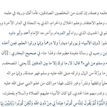
لمه وعمله, إن كنت من المخلصين الصادقين، فأما أنك وريثه في علمه
علم الاعتقاد, وعلم الحلال والحرام، الذي به النجاة في الدار الآخرة وب
سلم في الحديث الذي رواه
أبو الدرداء
, وأخرجه الإمام
أحمد
و
أبو داود
لم: {
وإن الأنبياء لم يورثوا ديناراً ولا درهماً وإنما ورثوا العلم, فمن أخذه
بن رجب
في رسالة مفيدة مطبوعة، ولهذا جاء في
صحيح البخاري
: [[
أن
 وسلم من شيء؟ قال: لا, ما ترك إلا ما بين الدفتين
]] يعني: المصحف,
ل ما ورَّثهُ من المال وتركه صلى الله عليه وسلم فهو صدقة, وإنما ميراثه
اً وتفقهاً ونشراً وغير ذلك, فهذا ميراثك من علم النبي صلى الله عليه
وتدرسهم هذا الهدي, كما كان الأنبياء عليهم الصلاة والسلام يفعلون،
وَالنُّبُوَّةَ ثُمَّ يَقُولَ لِلنَّاسِ كُونُوا عِبَاداً لِي مِنْ دُونِ اللَّهِ وَلَكِنْ كُونُوا رَبَّانِيِّينَ بِمَا