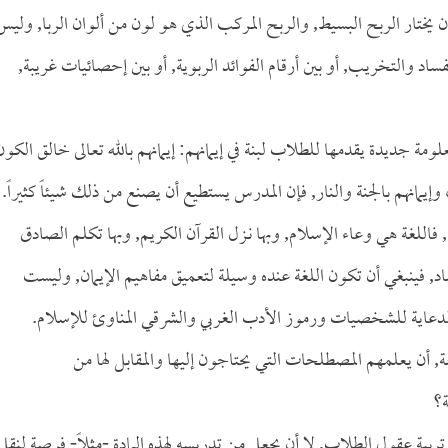
ن يختار الربح البسيط, والربح المركب الذي هو لون من ألوان الربا, وليس
ساد والتخريب, أو بين أرقام الفوائد الربوية, أو بين إحصائيات غريبة,
ة جديدة يقدمها للطلاب لبنة في إيمانهم: إيمانهم بالله تعالى خالق الكون
وإيمانهم بالجنة والنار, فإن المدرس يستطيع أن يصنع من ذلك شيئاً كثيراً.
فاللغة هي وعاء الإسلام, وبها نـزل القرآن الكريم, وبها تكلم الصادق
 فينبغي أن تكون اللغة عنده وسيلة لتعميق مفاهيم الإيمان, وليست
الدعاية للشخصيات ورموز الأدب الغربي والشرقي المناوئ للإسلام.
أن يعلمهم المصطلحات التي يحتاجون إليها والمقابل لها من
ة؟
ربية عقول الطلاب, لا أن يجعل من تدريسه لهذه المادة -مثلاً- فرصة لنقل