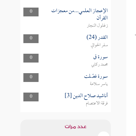
الإعجاز العلمي...من معجزات
0
القرآن
زغلول النجار
القدر (24)
0
سفر الحوالي
سورة ق
0
محمد ركابي
سورة فصّلت
0
ياسر سلامة
أناشيد صلاح الدين [3]
0
فرقة الاعتصام
عدد مرات