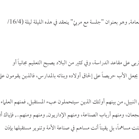
هذا الدرس الثالث والسبعون من سلسلة الدروس العلمية العامة, وهو بعنوان "جلسة مع مربيْ" ينعقد في هذه الليلة ليلة (16/4/
تربى على مقاعد الدراسة، وفي كثير من البلاد يصبح التعليم مجانياً أو
ي يجعل الأب حريصاً على إلحاق أولاده وبناته بالمدارس، فالذين يقومون عل
 النبيل, من بينهم أولئك الذين سيتحملون عبء المستقبل, فمنهم العلماء
جعان، ومنهم أرباب الصناعة، ومنهم الإداريون, ومنهم ومنهم.., فإياك أ
 مساهماً، بل يقيناً أنت مساهم في صناعة الأمة وتنوير مستقبلها بإذن