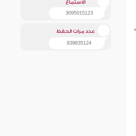
الاستماع
3095015123
ه
عدد مرات الحفظ
839835124