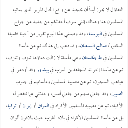
التفاؤل لا يجوز أبداً أن يحجبنا عن واقع الحال المرير الذي يعانيه
المسلمون هنا وهناك، إنني سوف أحدثكم من جديد عن جراح
المسلمين في
البوسنة
، وقد وصلني هذا اليوم تقرير من أخينا فضيلة
الدكتور/
صالح السلطان
، وقد ذهب إلى هناك، ثم عن مأساة
المسلمين في
طاجكستان
وهي مأساة لا زالت دماؤها تنـزف وتنـزف،
ثم عن مأساة إخواننا المجاهدين العرب في
بيشاور
وقد أودعوا في
غياهب السجون، ثم عن مصيبة المسلمين ومأساتهم في جنوب
الفلبين
، وقد جاءني منهم من جاءني أمس، وحدثني عما تتفطر له
الأكباد، ثم عن مصيبة المسلمين الأكراد في
العراق
أو
إيران
أو
تركيا
،
بل عن مأساة المسلمين الأكراد في بلاد الغرب حيث يلاقون ألوان