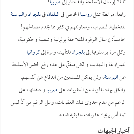
ثالثاً: إرسال الأسلحة والذخائر إلى
صربيا
!
رابعاً: مرابطة ممثل
روسيا
الخاص في
البلقان
في
بلجراد
و
البوسنة
للتخطيط للصرب، ومعاونتهم في كثير مما يخدم مصالحهم!
خامساً: إرسال الوفود المتلاحقة برلمانية وشعبية وحكومية،
وكل مرة يرسلونها إلى
بلجراد
للتأييد، ومرة إلى
كرواتيا
للمراوغة والتهديد، والكل متفقٌ على عدم رفع لحضر الأسلحة
عن
البوسنة
، ولن يمكن المسلمين من الدفاع عن أنفسهم،
والكل يهدد بالمزيد من العقوبات على
صربيا
وحلفائها، على
الرغم من عدم جدوى تلك العقوبات، وعلى الرغم من أنَّ ليس
ثمة أمل بإيجاد عقوبات حقيقية ضدها.
أخبار الجبهات