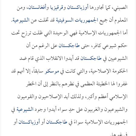
الصيني، كما تجاورها
أوزباكستان
و
قرقيزيا
و
أفغانستان
، ومن
المعلوم أن جميع
الجمهوريات السوفيتية
قد تخلت عن
الشيوعية
.
أما الجمهوريات الإسلامية فهي الوحيدة التي ظلت ترزح تحت
حكم شيوعي كافر، حتى
طاجكستان
على الرغم من أن
الشيوعيين في
طاجكستان
قد أيدوا الانقلاب الذي قام ضد
الحكومة الإصلاحية، والتي كانت في
موسكو
سابقاً، إلا أنهم قد
غفروا لها الخطيئة العظمى في نظرهم بالنظر إلى أن الخطر
الإسلامي أعظم وأكبر، ولذلك أيد الإصلاحيون والقوميون
والشيوعيون والغربيون على حدٍ سواء أيدوا وجود
الشيوعية
في
الجمهوريات الإسلامية سواءً في
طاجكستان
أو
أوزباكستان
أو
في غيرها.