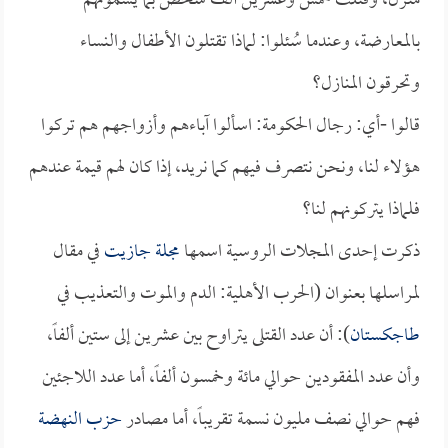
منـزل، وقتلت خمس وعشرين ألف شخص بما يسمونهم
بالمعارضة، وعندما سُئلوا: لماذا تقتلون الأطفال والنساء
وتحرقون المنازل؟
قالوا -أي: رجال الحكومة: اسألوا آباءهم وأزواجهم هم تركوا
هؤلاء لنا، ونحن نتصرف فيهم كما نريد، إذا كان لهم قيمة عندهم
فلماذا يتركونهم لنا؟
ذكرت إحدى المجلات الروسية اسمها
مجلة جازيت
في مقال
لمراسلها بعنوان (الحرب الأهلية: الدم والموت والتعذيب في
طاجكستان
): أن عدد القتلى يتراوح بين عشرين إلى ستين ألفاً،
وأن عدد المفقودين حوالي مائة وخمسون ألفاً، أما عدد اللاجئين
فهم حوالي نصف مليون نسمة تقريباً، أما مصادر
حزب النهضة