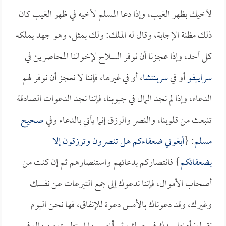
لأخيك بظهر الغيب، وإذا دعا المسلم لأخيه في ظهر الغيب كان
ذلك مظنة الإجابة، وقال له الملك: ولك بمثل، وهو جهد يملكه
كل أحد، وإذا عجزنا أن نوفر السلاح لإخواننا المحاصرين في
سراييفو
أو في
سربنتشا
، أو في غيرها، فإننا لا نعجز أن نوفر لهم
الدعاء، وإذا لم نجد المال في جيوبنا، فإننا نجد الدعوات الصادقة
تنبعث من قلوبنا، والنصر والرزق إنما يأتي بالدعاء وفي
صحيح
مسلم
: {
أبغوني ضعفاءكم هل تنصرون وترزقون إلا
بضعفائكم
} فانتصاركم بدعائهم واستنصارهم ثم إن كنت من
أصحاب الأموال، فإننا ندعوك إلى جمع التبرعات عن نفسك
وغيرك، وقد دعوناك بالأمس دعوة للإنفاق، فها نحن اليوم