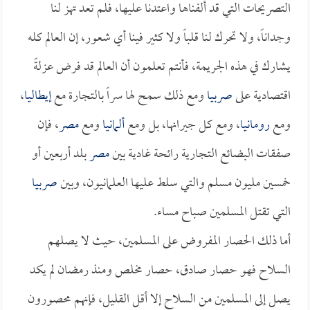
التصريحات التي قد ألفناها واعتدنا عليها، فلم تعد تهز لنا
وجداناً، ولا تحرك لنا قلباً ولا كثير فينا أي شعور، إن العالم كله
يشارك في هذه الجريمة، فأنتم تعلمون أن العالم قد فرض عزلةً
اقتصادية على
صربيا
ومع ذلك سمح لها سراً بالتجارة مع
إيطاليا
،
ومع
رومانيا
، ومع كل جيرانها، بل ومع
ألمانيا
ومع
مصر
، فإن
صفقات البضائع التجارية رائحة غادية بين
مصر
بلد أربعين أو
خمسين مليون مسلم والتي سلط عليها العلمانيون، وبين
صربيا
التي تقتل المسلمين صباح مساء.
أما ذلك الحصار المفروض على المسلمين، حيث لا يصلهم
السلاح فهو حصار صادق، حصار مخلص ومنذ رمضان لم يكد
يصل إلى المسلمين من السلاح إلا أقل القليل، فإنهم محصورون