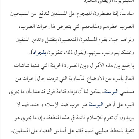
التليفزيون الإيطالي هناك).
سادساً: إننا مضطرون للهجوم على المسلمين لندفع عن المسيحيين
الصرب خطرهم ومذابحهم التي يتعرض لها إخواننا الصرب،
ونراهم حيث يقوم المسلمون المتعصبون بتقتيل وتدمير المدنيين
وممتلكاتهم ونهب بيوتهم. (يقول ذلك تلفزيون
بلجراد
).
بالجمع بين هذه الأقوال وبين الصورة الحزينة التي تبثها شاشات
العالم بأسره عن الأوضاع المأساوية التي تردت حال إخواننا من
مسلمي
البوسنة
، يمكن لنا أن نـزداد قناعةً فوق قناعتنا بأن ما يجري
اليوم على أرض
البوسنة
هو حرب ضد الإسلام وحده، فهم لا
يريدون أن تقوم للإسلام قائمة في هذه المنطقة، وإن ما يجري هو
تنفيذ لمخطط صليبي قديم قائم على أساس القضاء على المسلمين،