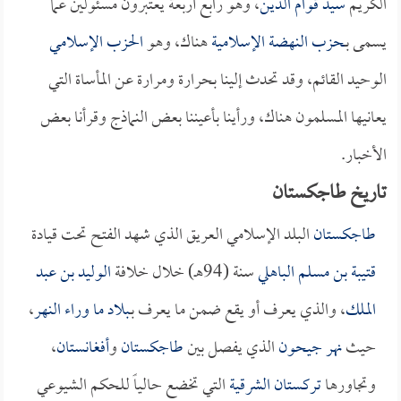
الكريم
سيد قوام الدين
، وهو رابع أربعة يعتبرون مسئولين عما
يسمى بـ
حزب النهضة الإسلامية
هناك، وهو
الحزب الإسلامي
الوحيد القائم، وقد تحدث إلينا بحرارة ومرارة عن المأساة التي
يعانيها المسلمون هناك، ورأينا بأعيننا بعض النماذج وقرأنا بعض
الأخبار.
تاريخ طاجكستان
طاجكستان
البلد الإسلامي العريق الذي شهد الفتح تحت قيادة
قتيبة بن مسلم الباهلي
سنة (94هـ) خلال خلافة
الوليد بن عبد
الملك
، والذي يعرف أو يقع ضمن ما يعرف بـ
بلاد ما وراء النهر
،
حيث
نهر جيحون
الذي يفصل بين
طاجكستان
و
أفغانستان
،
وتجاورها
تركستان الشرقية
التي تخضع حالياً للحكم الشيوعي