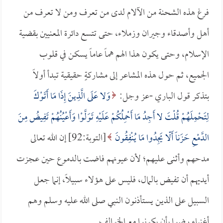
فرغ هذه الشحنة من الآلام لدى من تعرف ومن لا تعرف من
أهل وأصدقاء وجيران وزملاء، حتى تتسع دائرة المعنيين بقضية
الإسلام، وحتى يكون هذا الهم هماً عاماً يسكن في قلوب
الجميع، ثم حول هذه المشاعر إلى مشاركةٍ حقيقية تبدأ أولاً
بتذكر قول الباري -عز وجل:
وَلا عَلَى الَّذِينَ إِذَا مَا أَتَوْكَ
لِتَحْمِلَهُمْ قُلْتَ لا أَجِدُ مَا أَحْمِلُكُمْ عَلَيْهِ تَوَلَّوْا وَأَعْيُنُهُمْ تَفِيضُ مِنَ
الدَّمْعِ حَزَناً أَلّا يَجِدُوا مَا يُنْفِقُونَ
[التوبة:92] إن الله تعالى
مدحهم وأثنى عليهم؛ لأن عيونهم فاضت بالدموع حين عجزت
أيديهم أن تفيض بالمال، فليس على هؤلاء سبيلاً، إنما جعل
السبيل على الذين يستأذنون النبي صلى الله عليه وسلم وهم
أغنياء رضوا بأن يكونوا مع الخوالف.