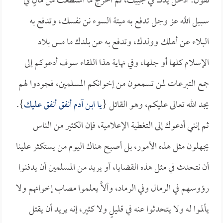
نقول: أدخل يدك في جيبك، ثم أخرج ما استطعت من مالٍ في
سبيل الله عز وجل تدفع به ميتة السوء نن نفسك، وتدفع به
البلاء عن أهلك وولدك، وتدفع به عن بلدك ما مس بلاد
الإسلام كلها أو جلها، وفي نهاية هذا اللقاء سوف أدعوكم إلى
جمع التبرعات لمن تسمعون من إخوانكم المسلمين، فجودوا لهم
يجد الله تعالى عليكم، وهو القائل {
يا ابن آدم أنفق أنفق عليك
}.
ثم إنني أدعوك إلى التغطية الإعلامية، فإن الكثير من الناس
يجهلون مثل هذه الأمور، بل أصبح هناك اليوم من يستكثر علينا
أن نتحدث في مثل هذه القضايا، أو يريد من المسلمين أن يدفنوا
رؤوسهم في الرمال وفي الرماد، وألاَّ يعلموا مصاب إخوانهم ولا
يألموا له ولا يتحدثوا عنه في قليلٍ ولا كثير، إنه يريد أن يقتل