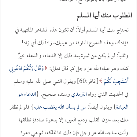
المطلوب منك أيها المسلم
نحتاج منك أيها المسلم أولاً: أن تكون هذه المشاعر الملتهبة في
فؤادك، وهذه الدموع النازفة من عينيك، زاداً لك أي زاد!
وثانياً: لو لم يكن من ثمرة بعد ذلك إلا الدعاء، والدعاء خيرٌ
كله، وهو عبادة لله عز وجل كما قال تعالى:
وَقَالَ رَبُّكُمُ ادْعُونِي
أَسْتَجِبْ لَكُمْ
[غافر:60] ويقول النبي صلى الله عليه وسلم
في الحديث الذي رواه
الترمذي
وسنده صحيح: {
الدعاء هو
العبادة
} ويقول أيضاً:
من لم يسأل الله يغضب عليه
} فلو لم نظفر
منك بعد حزن القلب ودمع العين، إلا بدعوة صادقةٍ تطلقها
وأنت ساجد الله عز وجل فإن ذلك مما تملكه، ثم هي دعوة