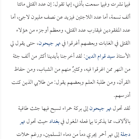
فيما نشرت وفيما سمعت بأذني، إنها تقول: إن عدد القتلى مائتا
ألف نسمة، أما عدد اللاجئين فيزيد عن نصف مليون لاجئ، أما
عدد المفقودين فيقارب عدد القتلى، ومعظم أوجزء من هؤلاء
القتلى في الغابات وبعضهم أغرقوا في
نهر جيحون
، حتى يقول لي
الأستاذ
سيد قوام الدين
: لقد أخرجنا بأيدينا أكثر من ألف جثة
من النهر ممن اغرقوا فيه، وكثيرٌ منهم من الشباب، ومن حفاظ
القرآن، ومن طلبة العلم وبعضهم يقول: من طلابي الذين كنت
أدرسهم.
لقد تحول
نهر جيحون
إلى بركة حمراء تسبح فيها جثث طافية
بالآلاف، مما يذكرنا بما فعله المغول في
بغداد
حيث تحول
نهر
دجلة
إلى نهر أحمر يجري دماً من دماء المسلمين، ورغم حملات