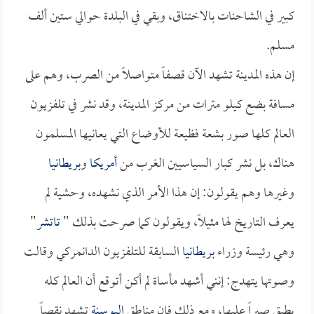
كبير في الشاحنات بالاختناق، وبقي في البلدة حوالي ستين ألف
مسلم.
إن هذه المدينة تشهد الآن قصفاً متواصلاً من الصرب، وهم على
مسافة بضع كيلو مترات من مركز المدينة، وقد نشر في تلفزيون
العالم كلها صور بشعة فظيعة للأوضاع التي يعانيها المسلمون
هناك، بل نشر كبار السياسيين الغرب من
أمريكا
و
بريطانيا
وغيرها وهم يقولون: إن هذا الأمر الذي نشهده، وحشية لم
يعرف التاريخ لها مثيلاً، ويقولون كما صرحت بذلك "
تاتشر
"
وهي رئيسة وزراء
بريطانيا
السابقة للتلفزيون الدانمركي وقالت
وصوتها يتهدج: إنني أشهد مأساة لم أكن أتوقع أن العالم كله
يطيق صبراً عليها، ومع ذلك فإن مناطق
البوسنة
تشهد نقصاً