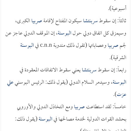
أسبوعية).
ثالثاً: إن سقوط
سربنتشا
سيكون المفتاح لإقامة
صربيا
الكبرى،
وسيمزق كل اتفاق دولي حول
البوسنة
، إن الموقف الدولي عاجز عن
لجم
صربيا
وعصاباتها (تقول ذلك مندوبة c.n.n في
البوسنة
الشرقية).
رابعاً: إن سقوط
سربنتشا
يعني سقوط الاتفاقات المعقودة في
البوسنة
، وسيدمر السلام الدولي (يقول ذلك: الرئيس البوسني
علي
عزت
).
خامساً: لقد استطاعت
صربيا
ومع التخاذل الدولي والأوروبي
بحشد القوات الدولية لخدمة مصالحها في
البوسنة
(يقول ذلك: