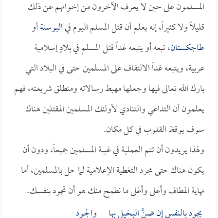
المسلمون على حين لا يعرف الآخرون من إخوانهم عن ذلك
قليلاً ولا كثيراً، إنه يعلم أن قتل المسلم اليوم في
البوسنة
أو
طاجكستان
، تبعه أو يتبعه غداً قتل المسلم في بلادٍ إسلامية
عربية، ويتبعه غداً الالتفاف على المسلمين حتى في البلاد التي
بارك الله تعالى فيها وجعلها مهبط رسالاته ومنطلق شريعته، فهم
يعلمون أن التداعي والتنادي لأولئك المسلمين المقتلين هناك
سوف يوقظ القلوب في كل مكان.
ولهذا يريدون أن تتم العملية في غيبة المسلمين جميعاً، ودون أن
يكون هناك حتى مجرد التغطية الإعلامية لما حل بالمسلمين، أما
نهاية المطاف وأعلى وأغلى ما نطمح منك هو أن تجود بنفسك.
يجود بالنفس إن ضنَّ البخيل بها والجـود