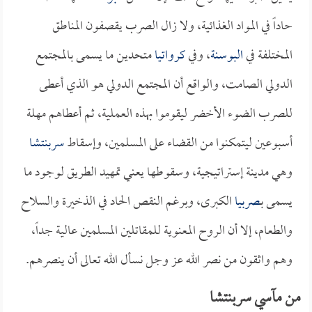
حاداً في المواد الغذائية، ولا زال الصرب يقصفون المناطق
المختلفة في
البوسنة
، وفي
كرواتيا
متحدين ما يسمى بالمجتمع
الدولي الصامت، والواقع أن المجتمع الدولي هو الذي أعطى
للصرب الضوء الأخضر ليقوموا بهذه العملية، ثم أعطاهم مهلة
أسبوعين ليتمكنوا من القضاء على المسلمين، وإسقاط
سربنتشا
وهي مدينة إستراتيجية، وسقوطها يعني تمهيد الطريق لوجود ما
يسمى بـ
صربيا
الكبرى، وبرغم النقص الحاد في الذخيرة والسلاح
والطعام، إلا أن الروح المعنوية للمقاتلين المسلمين عالية جداً،
وهم واثقون من نصر الله عز وجل نسأل الله تعالى أن ينصرهم.
من مآسي سربنتشا