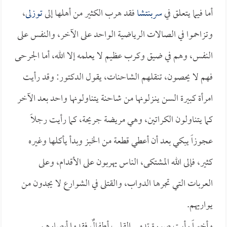
أما فيما يتعلق في
سربنتشا
فقد هرب الكثير من أهلها إلى
توزلى
،
وتزاحموا في الصالات الرياضية الواحد على الآخر، والنفس على
النفس، وهم في ضيق وكرب عظيم لا يعلمه إلا الله، أما الجرحى
فهم لا يحصون، تنقلهم الشاحنات، يقول الدكتور: وقد رأيت
امرأة كبيرة السن ينـزلونها من شاحنة يتناولونها واحد بعد الآخر
كما يتناولون الكراتين، وهي مريضة جريحة، كما رأيت رجلاً
عجوزاً يبكي بعد أن أعطي قطعة من الخبز وبدأ يأكلها وغيره
كثير، فإلى الله المشتكى، الناس يهربون على الأقدام، وعلى
العربات التي تجرها الدواب، والقتلى في الشوارع لا يجدون من
يواريهم.
وأخيراً رأيت صورة تدمي القلب أطفالٌ فقدوا أبصارهم