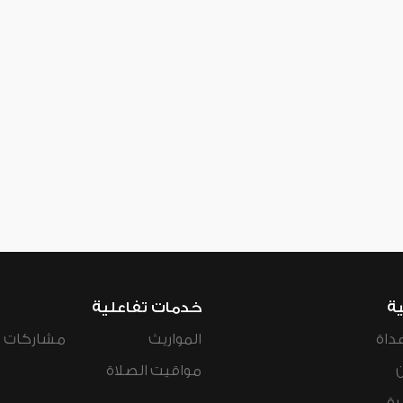
ية
خدمات تفاعلية
داة
المواريث
مشاركات ال
مواقيت الصلاة
رة