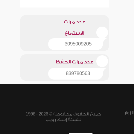
عدد مرات
الاستماع
3095009205
عدد مرات الحفظ
839780563
زوار
جميع الحقوق محفوظة © 2026 - 1998
لشبكة إسلام ويب