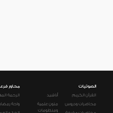
الصوتيات
محاور فرع
القرآن الكريم
أناشيد
الرحمة المه
محاضرات ودروس
متون علمية
واحة رمضان
ومنظومات
محاضرات مفرغة
الحج و العم