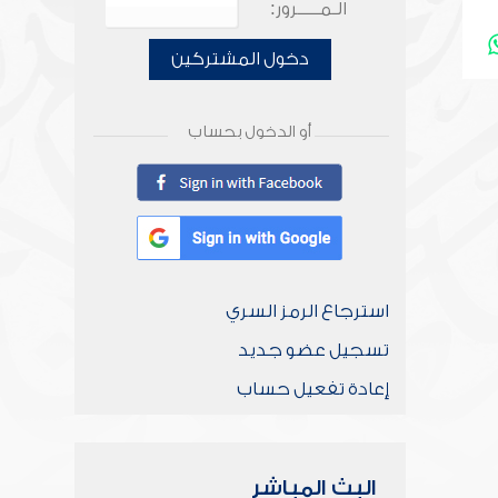
الـمـــــرور:
دخول المشتركين
أو الدخول بحساب
استرجاع الرمز السري
تسجيل عضو جديد
إعادة تفعيل حساب
البث المباشر