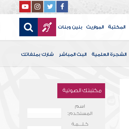
المكتبة
المواريث
بنين وبنات
الشجرة العلمية
البث المباشر
شارك بملفاتك
مكتبتك الصوتية
اسم
المستخدم:
كـلـــمـة