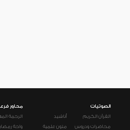
الصوتيات
محاور فرع
القرآن الكريم
أناشيد
الرحمة المه
محاضرات ودروس
متون علمية
واحة رمضان