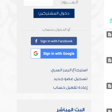
الـمـــــرور:
دخول المشتركين
أو الدخول بحساب
استرجاع الرمز السري
تسجيل عضو جديد
إعادة تفعيل حساب
البث المباشر