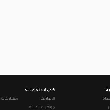
ية
خدمات تفاعلية
داة
المواريث
مشاركات ال
مواقيت الصلاة