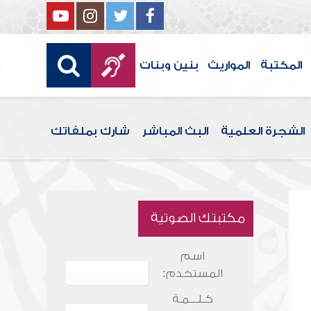
المكتبة
المواريث
بنين وبنات
الشجرة العلمية
البث المباشر
شارك بملفاتك
مكتبتك الصوتية
اسم
المستخدم:
كـلـــمـة