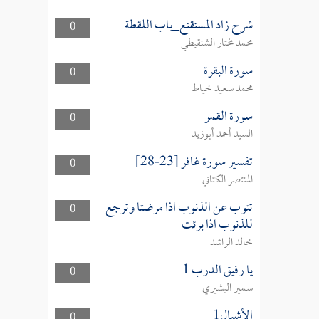
شرح زاد المستقنع_باب اللقطة
0
محمد مختار الشنقيطي
سورة البقرة
0
محمد سعيد خياط
سورة القمر
0
السيد أحمد أبوزيد
تفسير سورة غافر [23-28]
0
المنتصر الكتاني
تتوب عن الذنوب اذا مرضتا وترجع
0
للذنوب اذا برئت
خالد الراشد
يا رفيق الدرب 1
0
سمير البشيري
الأشبال1
0