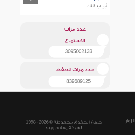
أبو عبد الملك
عدد مرات
الاستماع
3095002133
عدد مرات الحفظ
839689125
زوار
جميع الحقوق محفوظة © 2026 - 1998
لشبكة إسلام ويب