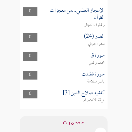
الإعجاز العلمي...من معجزات
0
القرآن
زغلول النجار
القدر (24)
0
سفر الحوالي
سورة ق
0
محمد ركابي
سورة فصّلت
0
ياسر سلامة
أناشيد صلاح الدين [3]
0
فرقة الاعتصام
عدد مرات