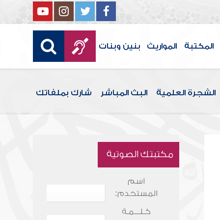
المكتبة
المواريث
بنين وبنات
الشجرة العلمية
البث المباشر
شارك بملفاتك
مكتبتك الصوتية
اسم
المستخدم:
كـلـــمـة