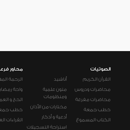
الصوتيات
محاور فرع
القرآن الكريم
أناشيد
الرحمة المه
محاضرات ودروس
متون علمية
واحة رمضان
ومنظومات
محاضرات مفرغة
الحج و العم
مختارات من الأذان
خطب جمعة
خطب جمع
أدعية و أذكار
الكتاب المسموع
القراءات ال
استراحة التسجيلات