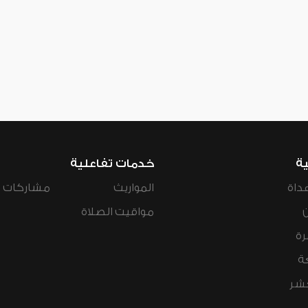
ية
خدمات تفاعلية
داة
المواريث
مشاركات ال
مواقيت الصلاة
رة
ة
عشر