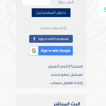
الـمـــــرور:
دخول المشتركين
أو الدخول بحساب
استرجاع الرمز السري
تسجيل عضو جديد
إعادة تفعيل حساب
البث المباشر