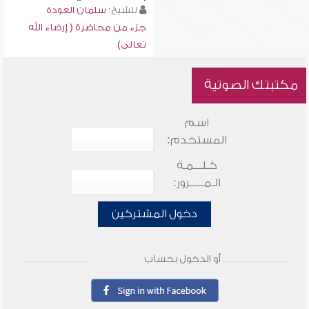
للشيخ:
سلمان العودة
جزء من محاضرة ( إرضاء الله
تعالى)
مكتبتك الصوتية
اسم
المستخدم:
كـلـــمـة
الـمـــــرور:
دخول المشتركين
أو الدخول بحساب