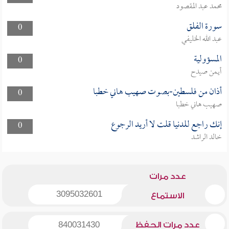
محمد عبد المقصود
سورة الفلق
0
عبد الله الخليفي
المسؤولية
0
أيمن صيدح
أذان من فلسطين-بصوت صهيب هاني خطبا
0
صهيب هاني خطبا
إنك راجع للدنيا قلت لا أريد الرجوع
0
خالد الراشد
عدد مرات
3095032601
الاستماع
عدد مرات الحفظ
840031430