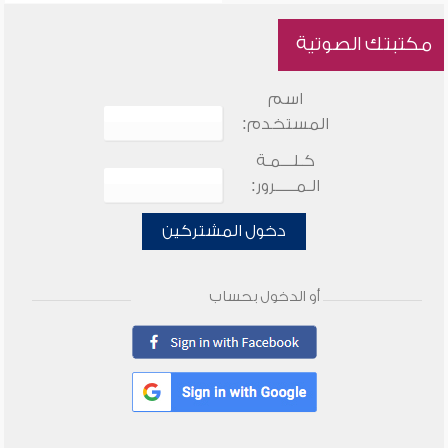
مكتبتك الصوتية
اسم
المستخدم:
كـلـــمـة
الـمـــــرور:
دخول المشتركين
أو الدخول بحساب