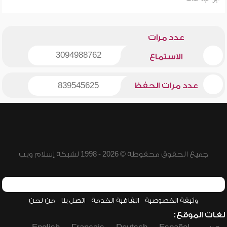
عدد مرات
3094988762
الاستماع
عدد مرات الحفظ
839545625
جميع الحقوق محفوظة © 2026 - 1998 لشبكة إسلام ويب
وثيقة الخصوصية
اتفاقية الخدمة
اتصل بنا
من نحن
لغات الموقع: