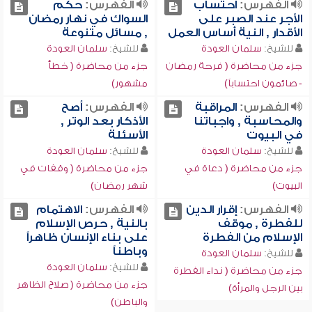
الفهرس:
احتساب
الفهرس:
حكم
الأجر عند الصبر على
السواك في نهار رمضان
الأقدار , النية أساس العمل
, مسائل متنوعة
للشيخ:
سلمان العودة
للشيخ:
سلمان العودة
جزء من محاضرة ( فرحة رمضان
جزء من محاضرة ( خطأ
- صائمون احتساباً)
مشهور)
الفهرس:
المراقبة
الفهرس:
أصح
والمحاسبة , واجباتنا
الأذكار بعد الوتر ,
في البيوت
الأسئلة
للشيخ:
سلمان العودة
للشيخ:
سلمان العودة
جزء من محاضرة ( دعاة في
جزء من محاضرة ( وقفات في
البيوت)
شهر رمضان)
الفهرس:
إقرار الدين
الفهرس:
الاهتمام
للفطرة , موقف
بالنية , حرص الإسلام
الإسلام من الفطرة
على بناء الإنسان ظاهراً
وباطناً
للشيخ:
سلمان العودة
للشيخ:
سلمان العودة
جزء من محاضرة ( نداء الفطرة
جزء من محاضرة ( صلاح الظاهر
بين الرجل والمرأة)
والباطن)