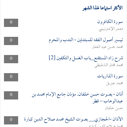
الأكثر استماعا لهذا الشهر
سورة الكافرون
0
معمر الإندونيسي
تيسير أصول الفقه للمبتدئين - الندب والمحرم
0
محمد حسن عبد الغفار
شرح زاد المستقنع_باب الغسل والتكفين [2]
0
محمد مختار الشنقيطي
سورة الذاريات
0
محمد جبريل
أذان - بصوت حسن خلفان. مؤذن جامع الإمام محمد بن
0
عبدالوهاب – قطر
حسن خلفان
الأذان -الحجازي__ بصوت الشيخ محمد صلاح الدين كبارة
0
محمد صلاح الدين كبارة