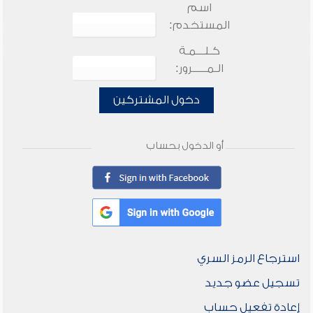
اسم
المستخدم:
كـلـــمـة
الـمـــــرور:
دخول المشتركين
أو الدخول بحساب
استرجاع الرمز السري
تسجيل عضو جديد
إعادة تفعيل حساب