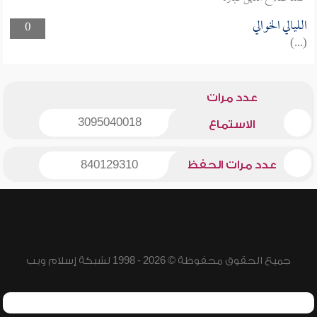
الليالي الخوالي
0
(...)
عدد مرات
3095040018
الاستماع
عدد مرات الحفظ
840129310
جميع الحقوق محفوظة © 2026 - 1998 لشبكة إسلام ويب