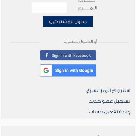
كـلـــمـة
الـمـــــرور:
دخول المشتركين
أو الدخول بحساب
استرجاع الرمز السري
تسجيل عضو جديد
إعادة تفعيل حساب