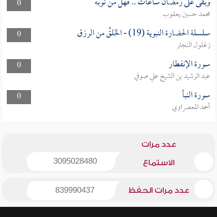
وبقى على رمضان ساعات .. فهل من توبة
0
محمد حسين يعقوب
سلسلة الحضارة النبوية (19) - الخَلقُ من الرزق
0
زغلول النجار
سورة الإنفطار
0
عبد الرشيد بن الشيخ علي صوفي
سورة النبأ
0
أحمد المعصراوي
عدد مرات
3095028480
الاستماع
عدد مرات الحفظ
839990437