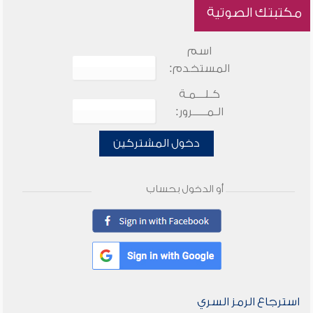
مكتبتك الصوتية
اسم
المستخدم:
كـلـــمـة
الـمـــــرور:
دخول المشتركين
أو الدخول بحساب
استرجاع الرمز السري