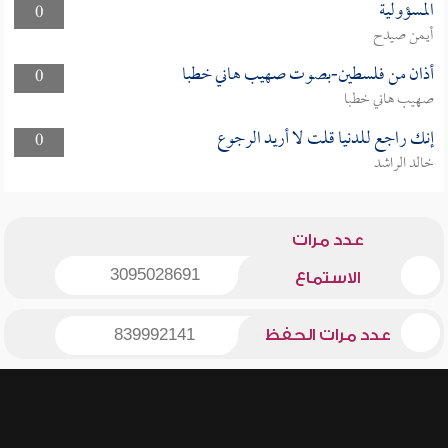
المسؤولية
0
أيمن صيدح
أذان من فلسطين-بصوت صهيب هاني خطبا
0
صهيب هاني خطبا
إنك راجع للدنيا قلت لا أريد الرجوع
0
خالد الراشد
عدد مرات
3095028691
الاستماع
عدد مرات الحفظ
839992141