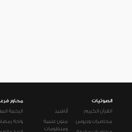
الصوتيات
محاور فرع
القرآن الكريم
أناشيد
الرحمة المه
محاضرات ودروس
متون علمية
واحة رمضان
ومنظومات
محاضرات مفرغة
الحج و العم