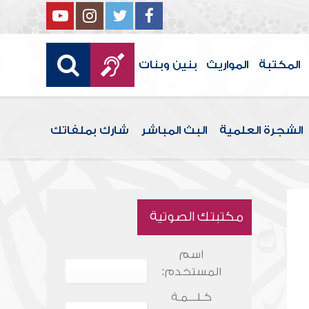
المكتبة
المواريث
بنين وبنات
الشجرة العلمية
البث المباشر
شارك بملفاتك
مكتبتك الصوتية
اسم
المستخدم:
كـلـــمـة