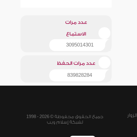
عدد مرات
الاستماع
3095014301
عدد مرات الحفظ
839828284
زوار
جميع الحقوق محفوظة © 2026 - 1998
لشبكة إسلام ويب