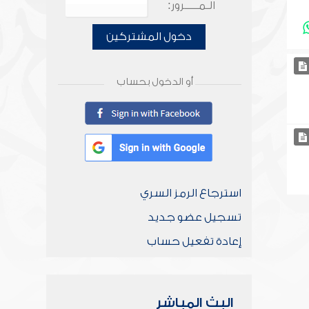
الـمـــــرور:
دخول المشتركين
أو الدخول بحساب
استرجاع الرمز السري
تسجيل عضو جديد
إعادة تفعيل حساب
البث المباشر