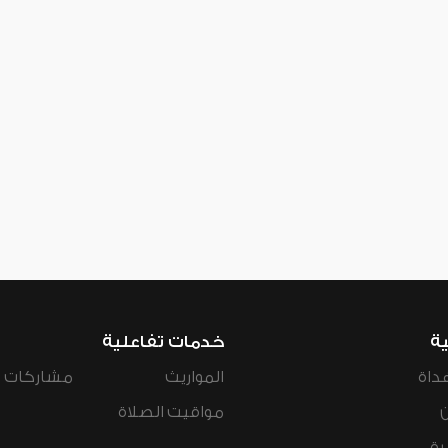
ية
خدمات تفاعلية
داة
المواريث
مشاركات ال
مواقيت الصلاة
رة